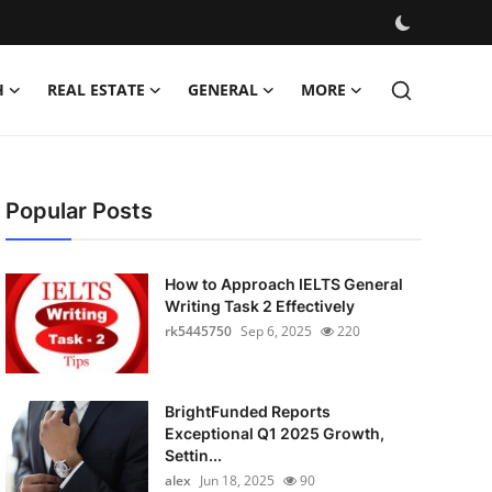
H
REAL ESTATE
GENERAL
MORE
Popular Posts
How to Approach IELTS General
Writing Task 2 Effectively
rk5445750
Sep 6, 2025
220
BrightFunded Reports
Exceptional Q1 2025 Growth,
Settin...
alex
Jun 18, 2025
90