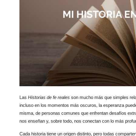
Health
Guest Posting
Advertise with US
Crypto
Business
Finance
Tech
Las
Historias de fe reales
son mucho más que simples relat
incluso en los momentos más oscuros, la esperanza puede 
Real Estate
misma, de personas comunes que enfrentan desafíos extraor
nos enseñan y, sobre todo, nos conectan con lo más prof
General
Cada historia tiene un origen distinto, pero todas compar