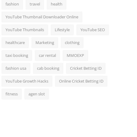
fashion
travel
health
YouTube Thumbnail Downloader Online
YouTube Thumbnails
Lifestyle
YouTube SEO
healthcare
Marketing
clothing
taxi booking
car rental
MMOEXP
fashion usa
cab booking
Cricket Betting ID
YouTube Growth Hacks
Online Cricket Betting ID
fitness
agen slot