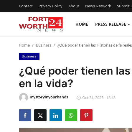
Contact
Privacy Policy
About
News Network
Submit P
HOME
PRESS RELEASE
Home
Home
Business
¿Qué poder tienen las Historias de fe reales
Contact
Business
Press Release
¿Qué poder tienen las 
en la vida?
Privacy Policy
About
mystoryinyourhands
Oct 31, 2025 - 18:43
News Network
Submit Press Release