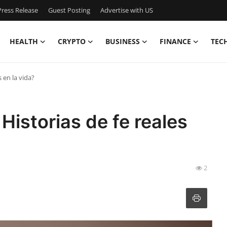
ress Release
Guest Posting
Advertise with US
HEALTH
CRYPTO
BUSINESS
FINANCE
TEC
 en la vida?
Historias de fe reales
2