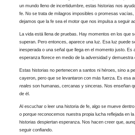
Top 10
un mundo lleno de incertidumbre, estas historias nos ayuda
fe. No se trata de milagros imposibles o promesas vacías,
How To
dejamos que la fe sea el motor que nos impulsa a seguir ad
La vida está llena de pruebas. Hay momentos en los que s
Support Number
superan. Pero entonces, aparece una luz. Esa luz puede ser
inesperada o una señal que llega en el momento justo. Es 
esperanza florece en medio de la adversidad y demuestra 
Estas historias no pertenecen a santos ni héroes, sino a
cayeron, pero que se levantaron con más fuerza. Es esa au
reales
son humanas, cercanas y sinceras. Nos enseñan que l
de él.
Al escuchar o leer una historia de fe, algo se mueve dentro
o porque reconocemos nuestra propia lucha reflejada en la 
historias despiertan esperanza. Nos hacen creer que, aunq
seguir confiando.