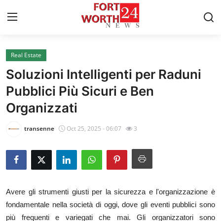
Real Estate
Home
Soluzioni Intelligenti per Raduni
Press Release
Pubblici Più Sicuri e Ben
Organizzati
Contact
transenne
Oct 25, 2025 - 06:07
3
Privacy Policy
About
News Network
Avere gli strumenti giusti per la sicurezza e l'organizzazione è
fondamentale nella società di oggi, dove gli eventi pubblici sono
Health
più frequenti e variegati che mai. Gli organizzatori sono