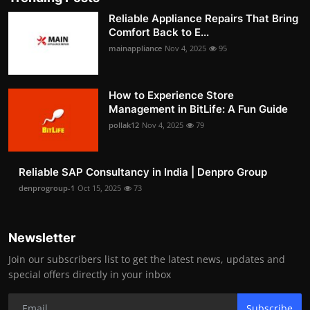
Reliable Appliance Repairs That Bring
Comfort Back to E...
mainappliance
Nov 4, 2025
95
How to Experience Store
Management in BitLife: A Fun Guide
pollak12
Nov 4, 2025
79
Reliable SAP Consultancy in India | Denpro Group
denprogroup-1
Oct 15, 2025
73
Newsletter
Join our subscribers list to get the latest news, updates and
special offers directly in your inbox
Subscribe