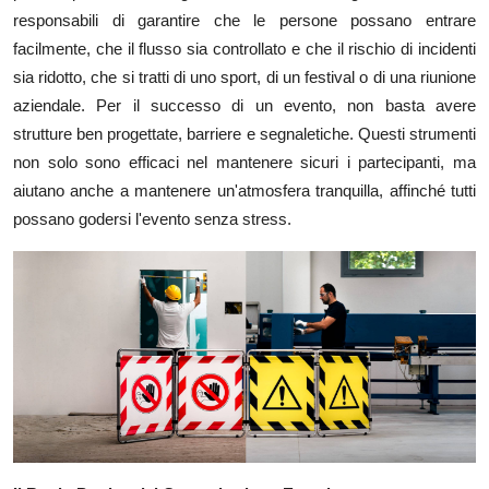
responsabili di garantire che le persone possano entrare
Submit Press Release
facilmente, che il flusso sia controllato e che il rischio di incidenti
sia ridotto, che si tratti di uno sport, di un festival o di una riunione
Guest Posting
aziendale. Per il successo di un evento, non basta avere
Crypto
strutture ben progettate, barriere e segnaletiche. Questi strumenti
non solo sono efficaci nel mantenere sicuri i partecipanti, ma
Advertise with US
aiutano anche a mantenere un'atmosfera tranquilla, affinché tutti
possano godersi l'evento senza stress.
Business
Finance
Tech
Real Estate
General