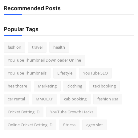
Recommended Posts
Popular Tags
fashion
travel
health
YouTube Thumbnail Downloader Online
YouTube Thumbnails
Lifestyle
YouTube SEO
healthcare
Marketing
clothing
taxi booking
car rental
MMOEXP
cab booking
fashion usa
Cricket Betting ID
YouTube Growth Hacks
Online Cricket Betting ID
fitness
agen slot