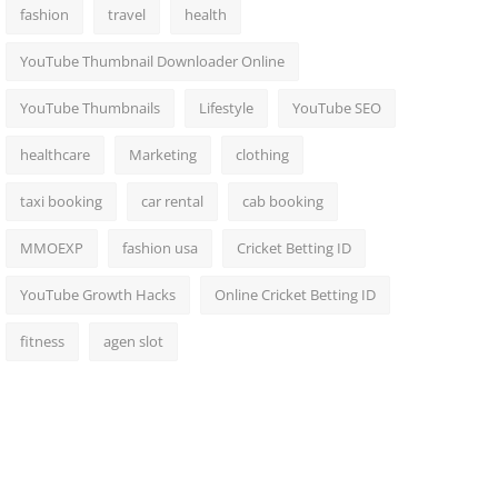
fashion
travel
health
YouTube Thumbnail Downloader Online
YouTube Thumbnails
Lifestyle
YouTube SEO
healthcare
Marketing
clothing
taxi booking
car rental
cab booking
MMOEXP
fashion usa
Cricket Betting ID
YouTube Growth Hacks
Online Cricket Betting ID
fitness
agen slot