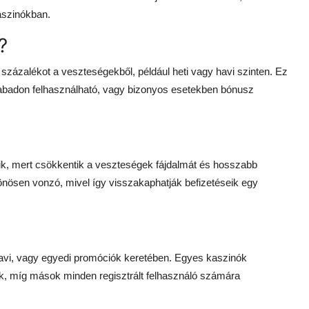
aszinókban.
?
zázalékot a veszteségekből, például heti vagy havi szinten. Ez
abadon felhasználható, vagy bizonyos esetekben bónusz
, mert csökkentik a veszteségek fájdalmát és hosszabb
önösen vonzó, mivel így visszakaphatják befizetéseik egy
havi, vagy egyedi promóciók keretében. Egyes kaszinók
, míg mások minden regisztrált felhasználó számára