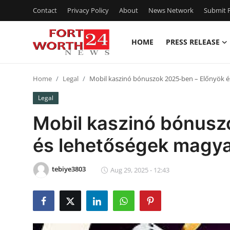
Contact
Privacy Policy
About
News Network
Submit P
HOME
PRESS RELEASE
Home
Home
Legal
Mobil kaszinó bónuszok 2025-ben – Előnyök 
Press Release
Legal
Contact
Mobil kaszinó bónusz
és lehetőségek magya
Privacy Policy
About
tebiye3803
Aug 29, 2025 - 12:43
News Network
Health