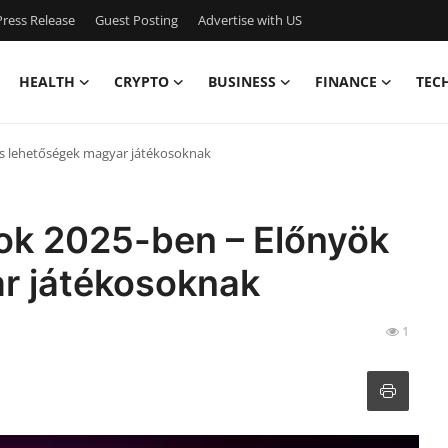
ress Release
Guest Posting
Advertise with US
HEALTH
CRYPTO
BUSINESS
FINANCE
TEC
és lehetőségek magyar játékosoknak
ok 2025-ben – Előnyök
r játékosoknak
1