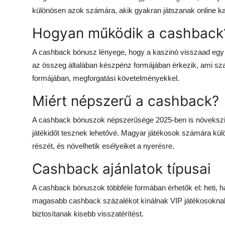
Top 10
különösen azok számára, akik gyakran játszanak online k
Hogyan működik a cashback
How To
A cashback bónusz lényege, hogy a kaszinó visszaad egy s
Support Number
az összeg általában készpénz formájában érkezik, ami sz
formájában, megforgatási követelményekkel.
Miért népszerű a cashback?
A cashback bónuszok népszerűsége 2025-ben is növekszik
játékidőt tesznek lehetővé. Magyar játékosok számára kül
részét, és növelhetik esélyeiket a nyerésre.
Cashback ajánlatok típusai
A cashback bónuszok többféle formában érhetők el: heti, 
magasabb cashback százalékot kínálnak VIP játékosoknak
biztosítanak kisebb visszatérítést.