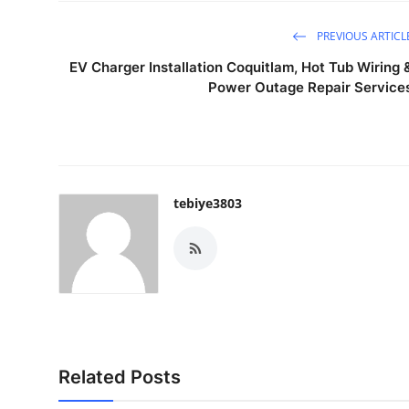
PREVIOUS ARTICL
EV Charger Installation Coquitlam, Hot Tub Wiring 
Power Outage Repair Service
tebiye3803
Related Posts