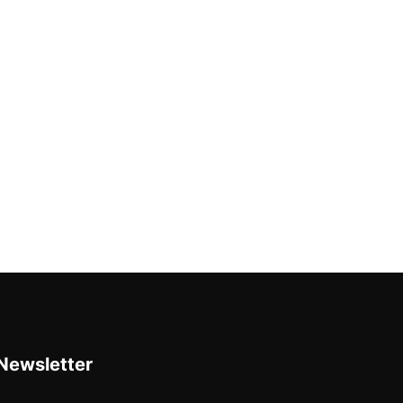
Newsletter