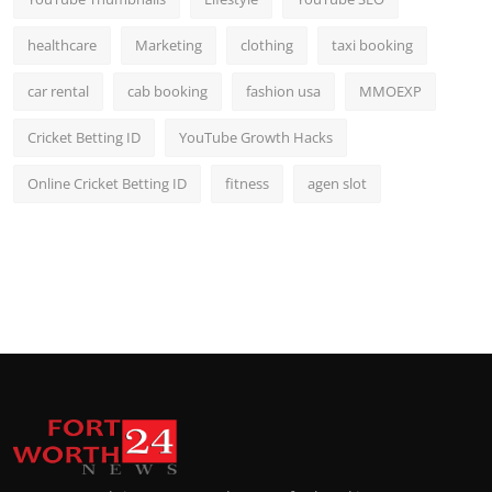
healthcare
Marketing
clothing
taxi booking
car rental
cab booking
fashion usa
MMOEXP
Cricket Betting ID
YouTube Growth Hacks
Online Cricket Betting ID
fitness
agen slot