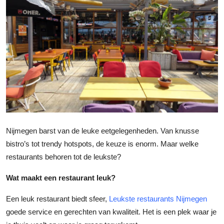
Submit Press Release
Guest Posting
Crypto
Advertise with US
Business
Nijmegen barst van de leuke eetgelegenheden. Van knusse
Finance
bistro’s tot trendy hotspots, de keuze is enorm. Maar welke
restaurants behoren tot de leukste?
Tech
Wat maakt een restaurant leuk?
Real Estate
Een leuk restaurant biedt sfeer,
Leukste restaurants Nijmegen
General
goede service en gerechten van kwaliteit. Het is een plek waar je