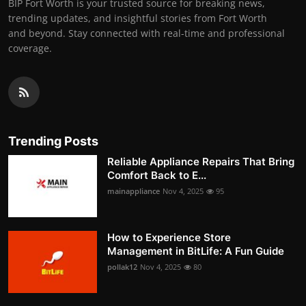
BIP Fort Worth is your trusted source for breaking news,
trending updates, and insightful stories from Fort Worth
and beyond. Stay connected with real-time and professional
coverage.
Trending Posts
Reliable Appliance Repairs That Bring
Comfort Back to E...
mainappliance
Nov 4, 2025
95
How to Experience Store
Management in BitLife: A Fun Guide
pollak12
Nov 4, 2025
80