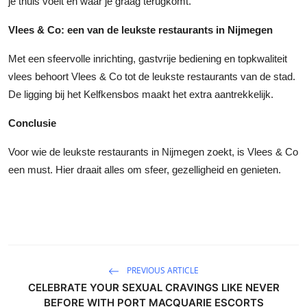
je thuis voelt en waar je graag terugkomt.
Top 10
Vlees & Co: een van de leukste restaurants in Nijmegen
How To
Met een sfeervolle inrichting, gastvrije bediening en topkwaliteit
vlees behoort Vlees & Co tot de leukste restaurants van de stad.
Support Number
De ligging bij het Kelfkensbos maakt het extra aantrekkelijk.
Conclusie
Voor wie de leukste restaurants in Nijmegen zoekt, is Vlees & Co
een must. Hier draait alles om sfeer, gezelligheid en genieten.
PREVIOUS ARTICLE
CELEBRATE YOUR SEXUAL CRAVINGS LIKE NEVER
BEFORE WITH PORT MACQUARIE ESCORTS