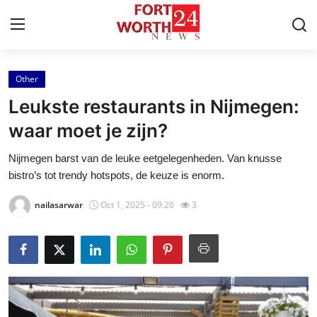
Other
Home
Leukste restaurants in Nijmegen:
Press Release
waar moet je zijn?
Nijmegen barst van de leuke eetgelegenheden. Van knusse
Contact
bistro’s tot trendy hotspots, de keuze is enorm.
Privacy Policy
nailasarwar
Oct 1, 2025 - 09:20
3
About
News Network
Health