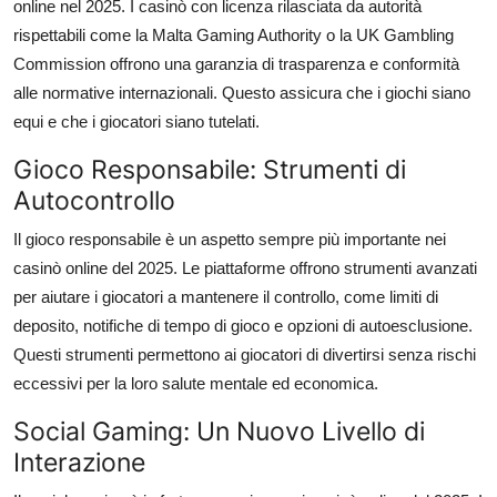
online nel 2025. I casinò con licenza rilasciata da autorità
rispettabili come la Malta Gaming Authority o la UK Gambling
Commission offrono una garanzia di trasparenza e conformità
alle normative internazionali. Questo assicura che i giochi siano
equi e che i giocatori siano tutelati.
Gioco Responsabile: Strumenti di
Autocontrollo
Il gioco responsabile è un aspetto sempre più importante nei
casinò online del 2025. Le piattaforme offrono strumenti avanzati
per aiutare i giocatori a mantenere il controllo, come limiti di
deposito, notifiche di tempo di gioco e opzioni di autoesclusione.
Questi strumenti permettono ai giocatori di divertirsi senza rischi
eccessivi per la loro salute mentale ed economica.
Social Gaming: Un Nuovo Livello di
Interazione