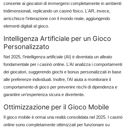
consente ai giocatori di immergersi completamente in ambienti
tridimensionali, replicando un casinò fisico. L'AR, invece,
arricchisce l'interazione con il mondo reale, aggiungendo
elementi digitali al gioco.
Intelligenza Artificiale per un Gioco
Personalizzato
Nel 2025, l’intelligenza artificiale (AI) è diventata un alleato
fondamentale per i casinò online. L'AI analizza i comportamenti
dei giocatori, suggerendo giochi e bonus personalizzati in base
alle preferenze individuali. Inoltre, l’AI aiuta a monitorare il
comportamento di gioco per prevenire rischi di dipendenza e
garantire un’esperienza sicura e divertente.
Ottimizzazione per il Gioco Mobile
Il gioco mobile è ormai una realtà consolidata nel 2025. I casinò
online sono completamente ottimizzati per funzionare su