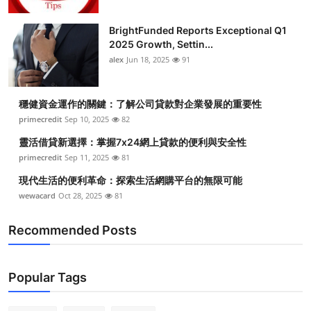
BrightFunded Reports Exceptional Q1
2025 Growth, Settin...
alex
Jun 18, 2025
91
穩健資金運作的關鍵：了解公司貸款對企業發展的重要性
primecredit
Sep 10, 2025
82
靈活借貸新選擇：掌握7x24網上貸款的便利與安全性
primecredit
Sep 11, 2025
81
現代生活的便利革命：探索生活網購平台的無限可能
wewacard
Oct 28, 2025
81
Recommended Posts
Popular Tags