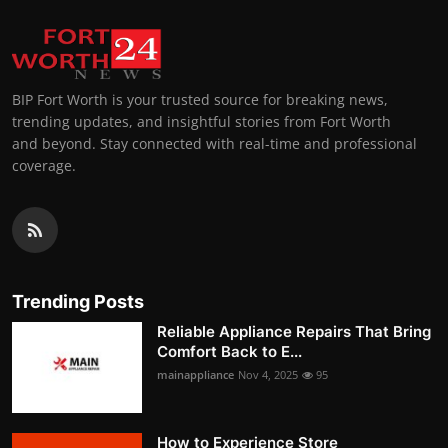
BIP Fort Worth is your trusted source for breaking news,
trending updates, and insightful stories from Fort Worth
and beyond. Stay connected with real-time and professional
coverage.
Trending Posts
Reliable Appliance Repairs That Bring
Comfort Back to E...
mainappliance
Nov 4, 2025
95
How to Experience Store