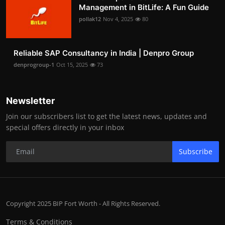
Management in BitLife: A Fun Guide
pollak12
Nov 4, 2025
80
Reliable SAP Consultancy in India | Denpro Group
denprogroup-1
Oct 15, 2025
73
Newsletter
Join our subscribers list to get the latest news, updates and
special offers directly in your inbox
Subscribe
Copyright 2025 BIP Fort Worth - All Rights Reserved.
Terms & Conditions