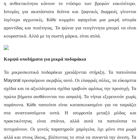
η ανθεκτικότητα κάνουν το ντύσιμο των βρεφών ευκολότερο.
Submit Press Release
Ιστορίες για ακατάστατα δείπνα και ξαφνικές διαρροές γίνονται
λιγότερο αγχωτικές. Κάθε κομμάτι αφηγείται μια μικρή ιστορία
Guest Posting
φροντίδας και ποιότητας. Τα ψώνια για νεογέννητα μπορεί να είναι
κουραστικά. Αλλά με τη σωστή μάρκα, είναι απλά.
Crypto
Advertise with US
Κομψά υποδήματα για μικρά ποδαράκια
Business
Τα μικροσκοπικά ποδαράκια χρειάζονται στήριξη. Τα παπούτσια
Mayoral
προσφέρουν ακριβώς αυτό. Οι ελαφριές σόλες, τα εύκαμπτα
Finance
σχέδια και τα αξιολάτρευτα σχέδια τραβούν αμέσως την προσοχή. Τα
πρώτα βήματα αισθάνονται πιο ασφαλή. Τα νήπια εξερευνούν χωρίς
Tech
παράπονα. Κάθε παπούτσι είναι κατασκευασμένο για να ταιριάζει
στα αναπτυσσόμενα οστά. Η ισορροπία μεταξύ μόδας και
Real Estate
πρακτικότητας είναι σπάνια, αλλά αυτά τα παπούτσια το
πετυχαίνουν. Οι γονείς παρατηρούν χαμόγελα, όχι μόνο στα μωρά
General
αλλά και στους ίδιους, βλέποντας το στυλ να συναντά την άνεση. Τα