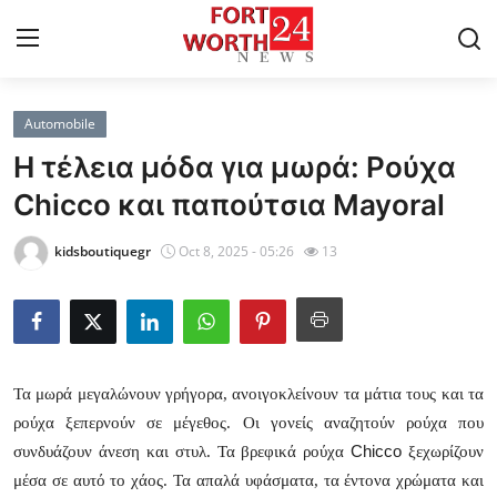
Automobile
Home
Η τέλεια μόδα για μωρά: Ρούχα
Press Release
Chicco και παπούτσια Mayoral
Contact
kidsboutiquegr
Oct 8, 2025 - 05:26
13
Privacy Policy
About
Τα μωρά μεγαλώνουν γρήγορα, ανοιγοκλείνουν τα μάτια τους και τα
News Network
ρούχα ξεπερνούν σε μέγεθος. Οι γονείς αναζητούν ρούχα που
Chicco
συνδυάζουν άνεση και στυλ. Τα βρεφικά ρούχα
ξεχωρίζουν
Health
μέσα σε αυτό το χάος. Τα απαλά υφάσματα, τα έντονα χρώματα και