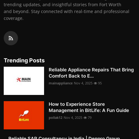
trending updates, and insightful stories from Fort Worth
and beyond. Stay connected with real-time and professional
coverage.
Trending Posts
Reliable Appliance Repairs That Bring
Comfort Back to E...
mainappliance
Nov 4, 2025
95
How to Experience Store
Management in BitLife: A Fun Guide
pollak12
Nov 4, 2025
79
Reliable SAP Consultancy in India | Denpro Group