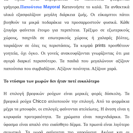
Mayoral
γρήγορα.
Παπούτσια
Κατανοήστε το καλά. Τα ανθεκτικά
υλικά εξασφαλίζουν μεγάλη διάρκεια ζωής. Οι εύκαμπτοι πάτοι
βοηθούν τα μικρά ποδαράκια να προσαρμοστούν φυσικά. Κάθε
ζευγάρι φαίνεται έτοιμο για περιπέτεια. Τρέξιμο σε εξωτερικούς
χώρους, παιχνίδι σε εσωτερικούς χώρους ή χαλαρές βόλτες,
prints
ταιριάζουν σε όλες τις περιστάσεις. Τα κομψά
προσθέτουν
γοητεία, όχι όγκο. Οι γονείς ανακουφίζονται γνωρίζοντας ότι μια
αγορά διαρκεί περισσότερο. Τα παιδιά που μεγαλώνουν αξίζουν
παπούτσια που συμβαδίζουν. Αξίζουν ποιότητα. Αξίζουν χαρά.
Το ντύσιμο των μωρών δεν ήταν ποτέ ευκολότερο
Η επιλογή βρεφικών ρούχων είναι μερικές φορές δύσκολη. Τα
Chicco
βρεφικά ρούχα
απλοποιούν την επιλογή. Από τα φορμάκια
μέχρι τα μπουφάν, οι επιλογές φαίνονται ατελείωτες. Η άνεση είναι η
κορυφαία προτεραιότητα. Τα χρώματα είναι παιχνιδιάρικα. Το
ύφασμα είναι απαλό στο ευαίσθητο δέρμα. Τα πρωινά είναι λιγότερο
αγχωτικά. Τα μωρά φαίνονται πιο χαρούμενα. Ακόμα και οι