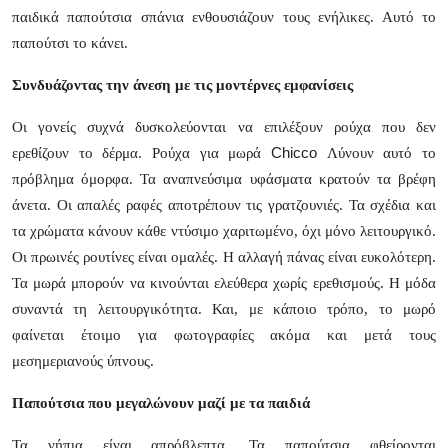
Top 10
παιδικά παπούτσια σπάνια ενθουσιάζουν τους ενήλικες. Αυτό το
παπούτσι το κάνει.
How To
Συνδυάζοντας την άνεση με τις μοντέρνες εμφανίσεις
Support Number
Οι γονείς συχνά δυσκολεύονται να επιλέξουν ρούχα που δεν
Chicco
ερεθίζουν το δέρμα.
Ρούχα για μωρά
Λύνουν αυτό το
πρόβλημα όμορφα. Τα αναπνεύσιμα υφάσματα κρατούν τα βρέφη
άνετα. Οι απαλές ραφές αποτρέπουν τις γρατζουνιές. Τα σχέδια και
τα χρώματα κάνουν κάθε ντύσιμο χαριτωμένο, όχι μόνο λειτουργικό.
Οι πρωινές ρουτίνες είναι ομαλές. Η αλλαγή πάνας είναι ευκολότερη.
Τα μωρά μπορούν να κινούνται ελεύθερα χωρίς ερεθισμούς. Η μόδα
συναντά τη λειτουργικότητα. Και, με κάποιο τρόπο, το μωρό
φαίνεται έτοιμο για φωτογραφίες ακόμα και μετά τους
μεσημεριανούς ύπνους.
Παπούτσια που μεγαλώνουν μαζί με τα παιδιά
Τα νήπια είναι απρόβλεπτα. Τα παπούτσια φθείρονται