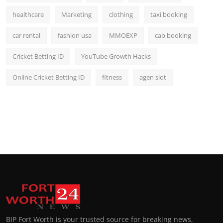
healthcare
Marketing
clothing
taxi booking
car rental
fashion usa
MMOEXP
cab booking
Cricket Betting ID
YouTube Growth Hacks
Online Cricket Betting ID
fitness
agen slot
BIP Fort Worth is your trusted source for breaking news,