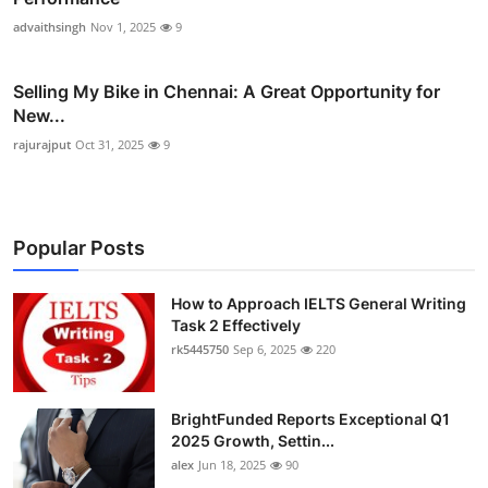
advaithsingh
Nov 1, 2025
9
Selling My Bike in Chennai: A Great Opportunity for
New...
rajurajput
Oct 31, 2025
9
Popular Posts
How to Approach IELTS General Writing
Task 2 Effectively
rk5445750
Sep 6, 2025
220
BrightFunded Reports Exceptional Q1
2025 Growth, Settin...
alex
Jun 18, 2025
90