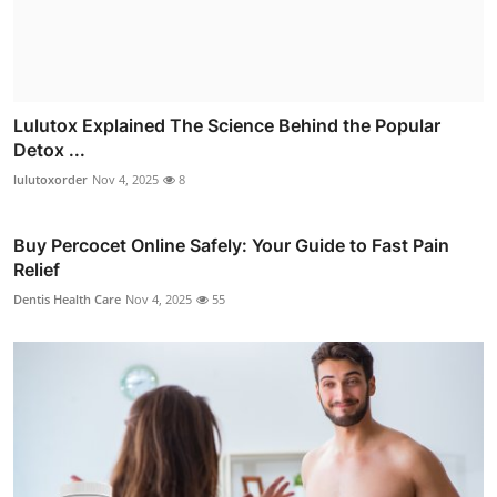
Lulutox Explained The Science Behind the Popular
Detox ...
lulutoxorder
Nov 4, 2025
8
Buy Percocet Online Safely: Your Guide to Fast Pain
Relief
Dentis Health Care
Nov 4, 2025
55