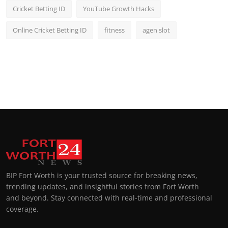
Cricket Betting ID
YouTube Growth Hacks
Online Cricket Betting ID
fitness
agen slot
BIP Fort Worth is your trusted source for breaking news,
trending updates, and insightful stories from Fort Worth
and beyond. Stay connected with real-time and professional
coverage.