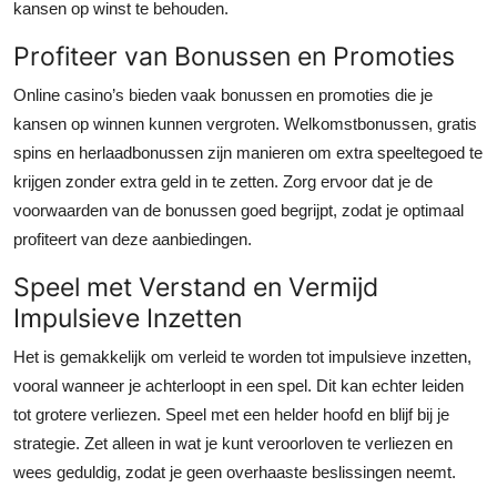
kansen op winst te behouden.
Profiteer van Bonussen en Promoties
Online casino’s bieden vaak bonussen en promoties die je
kansen op winnen kunnen vergroten. Welkomstbonussen, gratis
spins en herlaadbonussen zijn manieren om extra speeltegoed te
krijgen zonder extra geld in te zetten. Zorg ervoor dat je de
voorwaarden van de bonussen goed begrijpt, zodat je optimaal
profiteert van deze aanbiedingen.
Speel met Verstand en Vermijd
Impulsieve Inzetten
Het is gemakkelijk om verleid te worden tot impulsieve inzetten,
vooral wanneer je achterloopt in een spel. Dit kan echter leiden
tot grotere verliezen. Speel met een helder hoofd en blijf bij je
strategie. Zet alleen in wat je kunt veroorloven te verliezen en
wees geduldig, zodat je geen overhaaste beslissingen neemt.