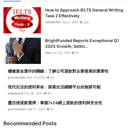
How to Approach IELTS General Writing
Task 2 Effectively
rk5445750
Sep 6, 2025
220
BrightFunded Reports Exceptional Q1
2025 Growth, Settin...
alex
Jun 18, 2025
91
穩健資金運作的關鍵：了解公司貸款對企業發展的重要性
primecredit
Sep 10, 2025
83
現代生活的便利革命：探索生活網購平台的無限可能
wewacard
Oct 28, 2025
82
靈活借貸新選擇：掌握7x24網上貸款的便利與安全性
primecredit
Sep 11, 2025
81
Recommended Posts