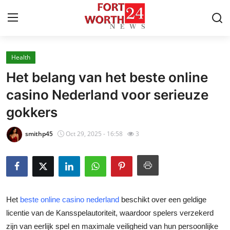
Health
Home
Het belang van het beste online
Press Release
casino Nederland voor serieuze
gokkers
Contact
smithp45
Oct 29, 2025 - 16:58
3
Privacy Policy
About
News Network
Het
beste online casino nederland
beschikt over een geldige
licentie van de Kansspelautoriteit, waardoor spelers verzekerd
Health
zijn van eerlijk spel en maximale veiligheid van hun persoonlijke