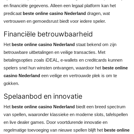
en financiële gegevens. Alleen een legaal platform kan het
Submit Press Release
predicaat
beste online casino Nederland
dragen, wat
vertrouwen en gemoedsrust biedt voor iedere speler.
Guest Posting
Financiële betrouwbaarheid
Crypto
Het
beste online casino Nederland
staat bekend om zijn
Advertise with US
betrouwbare uitbetalingen en veilige transacties. Met
betalingsopties zoals iDEAL, e-wallets en creditcards kunnen
Business
spelers snel hun winsten ontvangen, waardoor het
beste online
casino Nederland
een veilige en vertrouwde plek is om te
Finance
gokken.
Spelaanbod en innovatie
Tech
Het
beste online casino Nederland
biedt een breed spectrum
Real Estate
van spellen, waaronder klassieke en moderne slots, tafelspellen
en live dealer games. Door voortdurende innovatie en
General
regelmatige toevoeging van nieuwe spellen blijft het
beste online