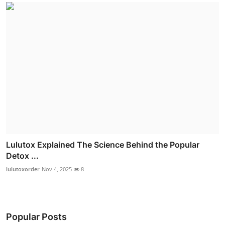
Lulutox Explained The Science Behind the Popular
Detox ...
lulutoxorder
Nov 4, 2025
8
Popular Posts