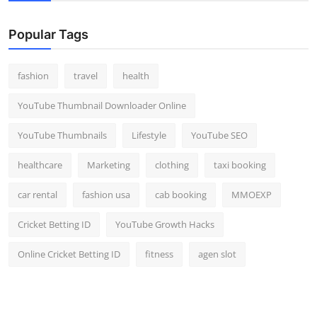
Popular Tags
fashion
travel
health
YouTube Thumbnail Downloader Online
YouTube Thumbnails
Lifestyle
YouTube SEO
healthcare
Marketing
clothing
taxi booking
car rental
fashion usa
cab booking
MMOEXP
Cricket Betting ID
YouTube Growth Hacks
Online Cricket Betting ID
fitness
agen slot