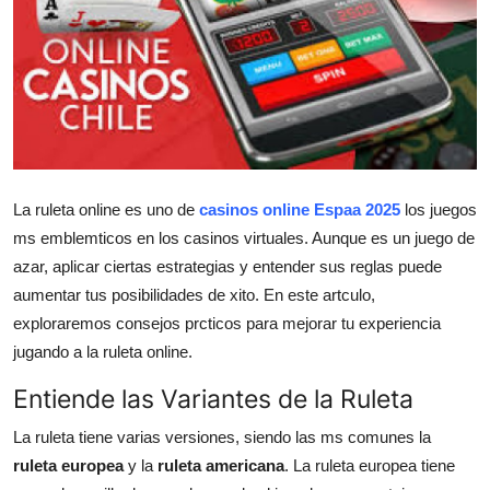
Health
Guest Posting
Advertise with US
Crypto
La ruleta online es uno de
casinos online Espaa 2025
los juegos
ms emblemticos en los casinos virtuales. Aunque es un juego de
Business
azar, aplicar ciertas estrategias y entender sus reglas puede
Finance
aumentar tus posibilidades de xito. En este artculo,
exploraremos consejos prcticos para mejorar tu experiencia
Tech
jugando a la ruleta online.
Entiende las Variantes de la Ruleta
Real Estate
La ruleta tiene varias versiones, siendo las ms comunes la
General
ruleta europea
y la
ruleta americana
. La ruleta europea tiene