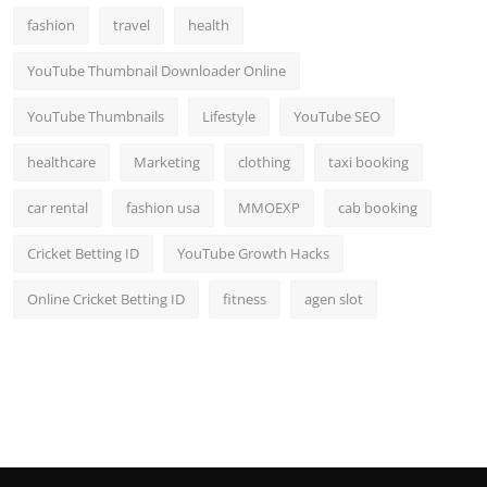
fashion
travel
health
YouTube Thumbnail Downloader Online
YouTube Thumbnails
Lifestyle
YouTube SEO
healthcare
Marketing
clothing
taxi booking
car rental
fashion usa
MMOEXP
cab booking
Cricket Betting ID
YouTube Growth Hacks
Online Cricket Betting ID
fitness
agen slot