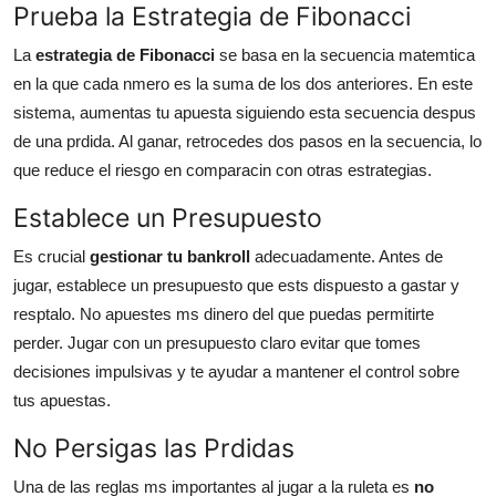
Prueba la Estrategia de Fibonacci
La
estrategia de Fibonacci
se basa en la secuencia matemtica
en la que cada nmero es la suma de los dos anteriores. En este
sistema, aumentas tu apuesta siguiendo esta secuencia despus
de una prdida. Al ganar, retrocedes dos pasos en la secuencia, lo
que reduce el riesgo en comparacin con otras estrategias.
Establece un Presupuesto
Es crucial
gestionar tu bankroll
adecuadamente. Antes de
jugar, establece un presupuesto que ests dispuesto a gastar y
resptalo. No apuestes ms dinero del que puedas permitirte
perder. Jugar con un presupuesto claro evitar que tomes
decisiones impulsivas y te ayudar a mantener el control sobre
tus apuestas.
No Persigas las Prdidas
Una de las reglas ms importantes al jugar a la ruleta es
no