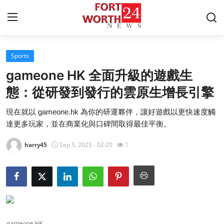
Sports
Home
gameone HK 全面升級的遊戲生
Contact
態：從研發到發行的雲原生增長引擎
現在就以 gameone.hk 為你的研運夥伴，讓好遊戲以更快速度觸
Press Release
達更多玩家，並在商業化與口碑間取得最佳平衡。
Privacy Policy
harry45
Sep 5, 2025 - 02:20
1
About
News Network
Submit Press Release
gameone HK