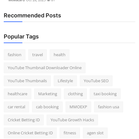
Recommended Posts
Popular Tags
fashion
travel
health
YouTube Thumbnail Downloader Online
YouTube Thumbnails
Lifestyle
YouTube SEO
healthcare
Marketing
clothing
taxi booking
car rental
cab booking
MMOEXP
fashion usa
Cricket Betting ID
YouTube Growth Hacks
Online Cricket Betting ID
fitness
agen slot