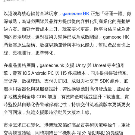
Health
以港澳為核心輻射全球玩家，
gameone HK
正把「研運一體」做
深做透，為遊戲團隊與品牌方提供從內容孵化到商業化的完整解
Guest Posting
決方案。面對付費成本上升、玩家要求更高、跨平台佈局成為常
Advertise with US
態的市場現狀，選對技術與夥伴已成為成敗關鍵。gameone HK
憑藉雲原生架構、數據驅動運營與本地化能力，幫助產品更快上
Crypto
線、更穩運行、更準轉化。
在產品規格層面，gameone.hk 支援 Unity 與 Unreal 等主流引
Business
擎，覆蓋 iOS Android PC 與 H5 多端版本，同步提供帳號體系、
Finance
雲儲存、數據埋點、支付與訂閱、成就與社交等 SDK 組件。底
層採用容器化與微服務設計，彈性擴容應對高併發流量，並結合
Tech
多地機房與全球 CDN 加速，有效降低時延並提升下載速度。實
時監控與自動化告警確保穩定性，持續交付流程讓版本更新更安
Real Estate
全可回滾，無縫支援限時活動與大版本上線。
市場需求正在變化。港澳玩家偏好高品質美術與流暢操作，重社
General
交與競技體驗，同時期待公平機制與 積分 活動驅動的長線留