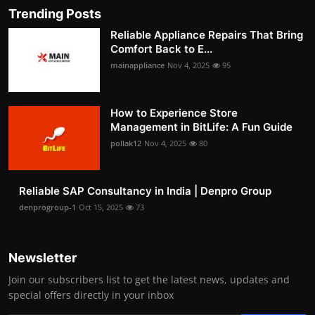
Trending Posts
Reliable Appliance Repairs That Bring
Comfort Back to E...
mainappliance
Nov 4, 2025
95
How to Experience Store
Management in BitLife: A Fun Guide
pollak12
Nov 4, 2025
80
Reliable SAP Consultancy in India | Denpro Group
denprogroup-1
Oct 15, 2025
73
Newsletter
Join our subscribers list to get the latest news, updates and
special offers directly in your inbox