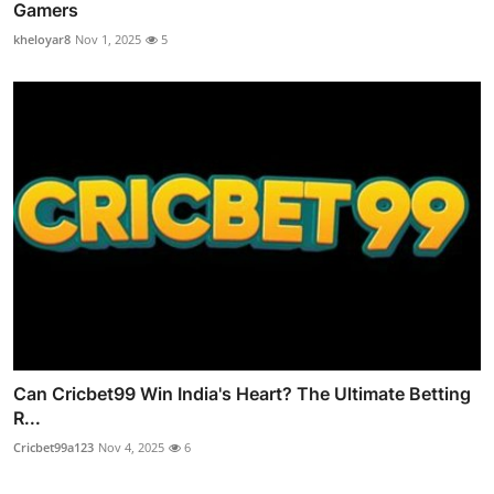
Gamers
kheloyar8
Nov 1, 2025
5
Can Cricbet99 Win India's Heart? The Ultimate Betting
R...
Cricbet99a123
Nov 4, 2025
6