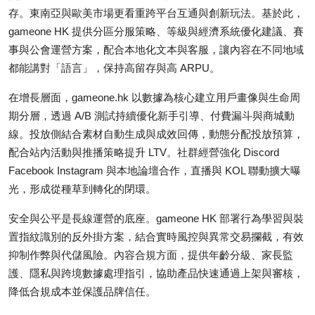
Top 10
存。東南亞與歐美市場更看重跨平台互通與創新玩法。基於此，
gameone HK 提供分區分服策略、等級與經濟系統優化建議、賽
How To
事與公會運營方案，配合本地化文本與客服，讓內容在不同地域
都能講對「語言」，保持高留存與高 ARPU。
Support Number
在增長層面，gameone.hk 以數據為核心建立用戶畫像與生命周
期分層，透過 A/B 測試持續優化新手引導、付費漏斗與商城動
線。投放側結合素材自動生成與成效回傳，動態分配投放預算，
配合站內活動與推播策略提升 LTV。社群經營強化 Discord
Facebook Instagram 與本地論壇合作，直播與 KOL 聯動擴大曝
光，形成從種草到轉化的閉環。
安全與公平是長線運營的底座。gameone HK 部署行為學習與裝
置指紋識別的反外掛方案，結合實時風控與異常交易攔截，有效
抑制作弊與代儲風險。內容合規方面，提供年齡分級、家長監
護、隱私與跨境數據處理指引，協助產品快速通過上架與審核，
降低合規成本並保護品牌信任。