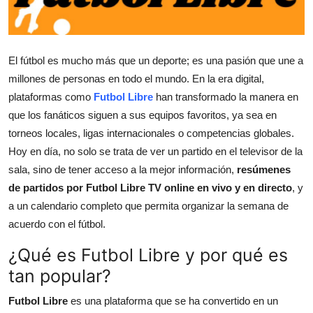
Health
Guest Posting
El fútbol es mucho más que un deporte; es una pasión que une a
millones de personas en todo el mundo. En la era digital,
Advertise with US
plataformas como
Futbol Libre
han transformado la manera en
que los fanáticos siguen a sus equipos favoritos, ya sea en
Crypto
torneos locales, ligas internacionales o competencias globales.
Hoy en día, no solo se trata de ver un partido en el televisor de la
Business
sala, sino de tener acceso a la mejor información,
resúmenes
Finance
de partidos por Futbol Libre TV online en vivo y en directo
, y
a un calendario completo que permita organizar la semana de
Tech
acuerdo con el fútbol.
¿Qué es Futbol Libre y por qué es
Real Estate
tan popular?
General
Futbol Libre
es una plataforma que se ha convertido en un