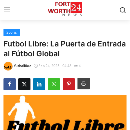
Sports
Home
Futbol Libre: La Puerta de Entrada
Contact
al Fútbol Global
Press Release
futballibre
Sep 24, 2025 - 04:48
4
Privacy Policy
About
News Network
Submit Press Release