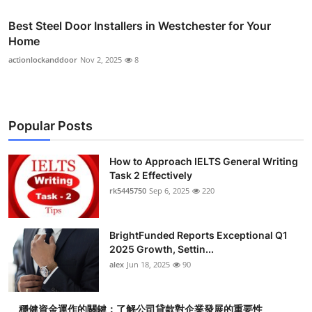
Best Steel Door Installers in Westchester for Your
Home
actionlockanddoor
Nov 2, 2025
8
Popular Posts
How to Approach IELTS General Writing
Task 2 Effectively
rk5445750
Sep 6, 2025
220
BrightFunded Reports Exceptional Q1
2025 Growth, Settin...
alex
Jun 18, 2025
90
穩健資金運作的關鍵：了解公司貸款對企業發展的重要性