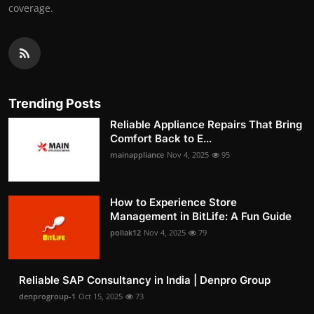
coverage.
Trending Posts
Reliable Appliance Repairs That Bring
Comfort Back to E...
mainappliance
Nov 4, 2025
95
How to Experience Store
Management in BitLife: A Fun Guide
pollak12
Nov 4, 2025
79
Reliable SAP Consultancy in India | Denpro Group
denprogroup-1
Oct 15, 2025
73