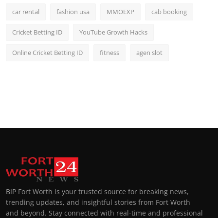
car rental
fashion usa
MMOEXP
cab booking
Cricket Betting ID
YouTube Growth Hacks
Online Cricket Betting ID
fitness
agen slot
BIP Fort Worth is your trusted source for breaking news,
trending updates, and insightful stories from Fort Worth
and beyond. Stay connected with real-time and professional