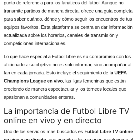
punto de referencia para los fanáticos del fútbol. Aunque no
Top 10
transmite partidos de manera directa, ofrece una guía completa
para saber cuándo, dónde y cómo seguir los encuentros de tus
How To
equipos favoritos. Esta plataforma se centra en dar información
actualizada sobre los horarios, canales de transmisión y
Support Number
competiciones internacionales.
Lo que hace especial a Futbol Libre es su compromiso con los
aficionados: su objetivo no es solo informar, sino acompañar al
fan en cada jornada. Esto incluye el seguimiento de
la UEFA
Champions League en vivo
, las ligas femeninas que están
creciendo de manera espectacular y los torneos locales que
apasionan a comunidades enteras.
La importancia de Futbol Libre TV
online en vivo y en directo
Uno de los servicios más buscados es
Futbol Libre TV online
en vivo y en directo
, que permite a los usuarios mantenerse al