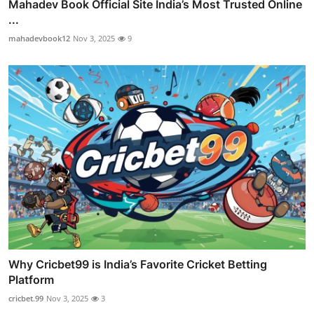
Mahadev Book Official Site India’s Most Trusted Online
...
mahadevbook12
Nov 3, 2025
9
Why Cricbet99 is India’s Favorite Cricket Betting
Platform
cricbet.99
Nov 3, 2025
3