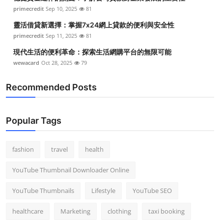
primecredit
Sep 10, 2025
81
靈活借貸新選擇：掌握7x24網上貸款的便利與安全性
primecredit
Sep 11, 2025
81
現代生活的便利革命：探索生活網購平台的無限可能
wewacard
Oct 28, 2025
79
Recommended Posts
Popular Tags
fashion
travel
health
YouTube Thumbnail Downloader Online
YouTube Thumbnails
Lifestyle
YouTube SEO
healthcare
Marketing
clothing
taxi booking