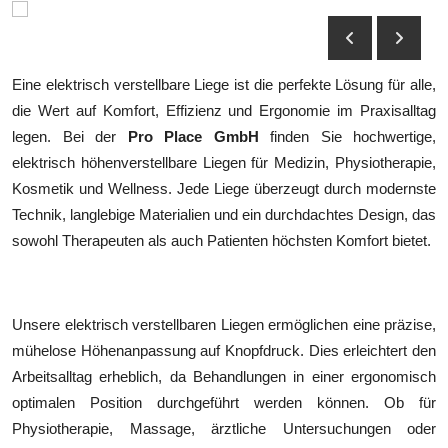
Submit Press Release
Guest Posting
Eine elektrisch verstellbare Liege ist die perfekte Lösung für alle,
die Wert auf Komfort, Effizienz und Ergonomie im Praxisalltag
Crypto
legen. Bei der
Pro Place GmbH
finden Sie hochwertige,
elektrisch höhenverstellbare Liegen für Medizin, Physiotherapie,
Advertise with US
Kosmetik und Wellness. Jede Liege überzeugt durch modernste
Technik, langlebige Materialien und ein durchdachtes Design, das
Business
sowohl Therapeuten als auch Patienten höchsten Komfort bietet.
Finance
Tech
Unsere elektrisch verstellbaren Liegen ermöglichen eine präzise,
mühelose Höhenanpassung auf Knopfdruck. Dies erleichtert den
Real Estate
Arbeitsalltag erheblich, da Behandlungen in einer ergonomisch
optimalen Position durchgeführt werden können. Ob für
General
Physiotherapie, Massage, ärztliche Untersuchungen oder