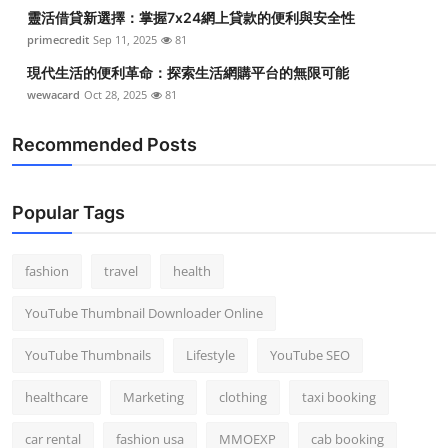
靈活借貸新選擇：掌握7x24網上貸款的便利與安全性
primecredit
Sep 11, 2025
81
現代生活的便利革命：探索生活網購平台的無限可能
wewacard
Oct 28, 2025
81
Recommended Posts
Popular Tags
fashion
travel
health
YouTube Thumbnail Downloader Online
YouTube Thumbnails
Lifestyle
YouTube SEO
healthcare
Marketing
clothing
taxi booking
car rental
fashion usa
MMOEXP
cab booking