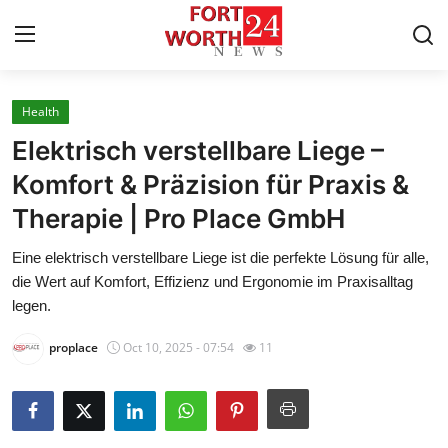
Health
Home
Elektrisch verstellbare Liege –
Press Release
Komfort & Präzision für Praxis &
Therapie | Pro Place GmbH
Contact
Eine elektrisch verstellbare Liege ist die perfekte Lösung für alle,
Privacy Policy
die Wert auf Komfort, Effizienz und Ergonomie im Praxisalltag
legen.
About
proplace
Oct 10, 2025 - 07:54
11
News Network
Health