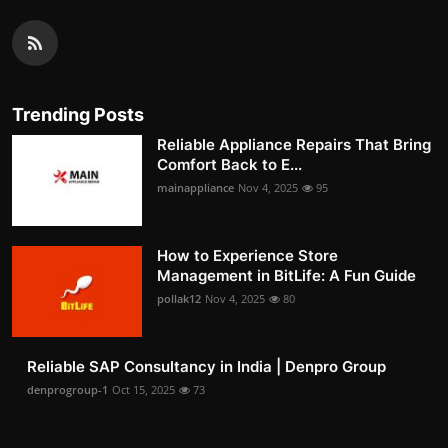
Trending Posts
Reliable Appliance Repairs That Bring
Comfort Back to E...
mainappliance
Nov 4, 2025
95
How to Experience Store
Management in BitLife: A Fun Guide
pollak12
Nov 4, 2025
80
Reliable SAP Consultancy in India | Denpro Group
denprogroup-1
Oct 15, 2025
73