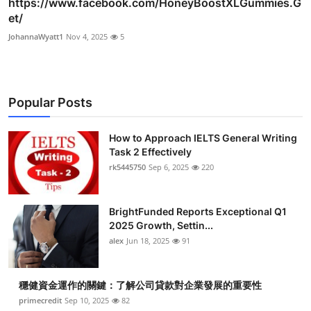
https://www.facebook.com/HoneyBoostXLGummies.G
et/
JohannaWyatt1
Nov 4, 2025
5
Popular Posts
How to Approach IELTS General Writing
Task 2 Effectively
rk5445750
Sep 6, 2025
220
BrightFunded Reports Exceptional Q1
2025 Growth, Settin...
alex
Jun 18, 2025
91
穩健資金運作的關鍵：了解公司貸款對企業發展的重要性
primecredit
Sep 10, 2025
82