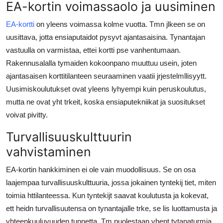
EA-kortin voimassaolo ja uusiminen
EA-kortti
on yleens voimassa kolme vuotta. Tmn jlkeen se on
uusittava, jotta ensiaputaidot pysyvt ajantasaisina. Tynantajan
vastuulla on varmistaa, ettei kortti pse vanhentumaan.
Rakennusalalla tymaiden kokoonpano muuttuu usein, joten
ajantasaisen korttitilanteen seuraaminen vaatii jrjestelmllisyytt.
Uusimiskoulutukset ovat yleens lyhyempi kuin peruskoulutus,
mutta ne ovat yht trkeit, koska ensiaputekniikat ja suositukset
voivat pivitty.
Turvallisuuskulttuurin
vahvistaminen
EA-kortin hankkiminen ei ole vain muodollisuus. Se on osa
laajempaa turvallisuuskulttuuria, jossa jokainen tyntekij tiet, miten
toimia httilanteessa. Kun tyntekijt saavat koulutusta ja kokevat,
ett heidn turvallisuutensa on tynantajalle trke, se lis luottamusta ja
yhteenkuuluvuuden tunnetta. Tm puolestaan vhent tytapaturmia