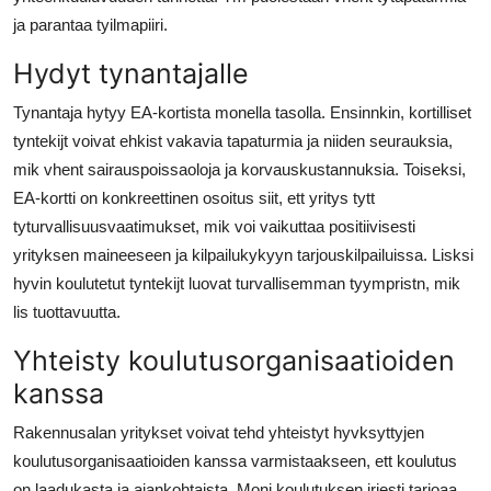
ja parantaa tyilmapiiri.
Hydyt tynantajalle
Tynantaja hytyy EA-kortista monella tasolla. Ensinnkin, kortilliset
tyntekijt voivat ehkist vakavia tapaturmia ja niiden seurauksia,
mik vhent sairauspoissaoloja ja korvauskustannuksia. Toiseksi,
EA-kortti on konkreettinen osoitus siit, ett yritys tytt
tyturvallisuusvaatimukset, mik voi vaikuttaa positiivisesti
yrityksen maineeseen ja kilpailukykyyn tarjouskilpailuissa. Lisksi
hyvin koulutetut tyntekijt luovat turvallisemman tyympristn, mik
lis tuottavuutta.
Yhteisty koulutusorganisaatioiden
kanssa
Rakennusalan yritykset voivat tehd yhteistyt hyvksyttyjen
koulutusorganisaatioiden kanssa varmistaakseen, ett koulutus
on laadukasta ja ajankohtaista. Moni koulutuksen jrjestj tarjoaa