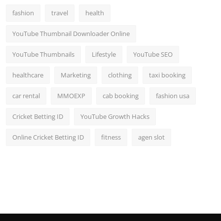
fashion
travel
health
YouTube Thumbnail Downloader Online
YouTube Thumbnails
Lifestyle
YouTube SEO
healthcare
Marketing
clothing
taxi booking
car rental
MMOEXP
cab booking
fashion usa
Cricket Betting ID
YouTube Growth Hacks
Online Cricket Betting ID
fitness
agen slot