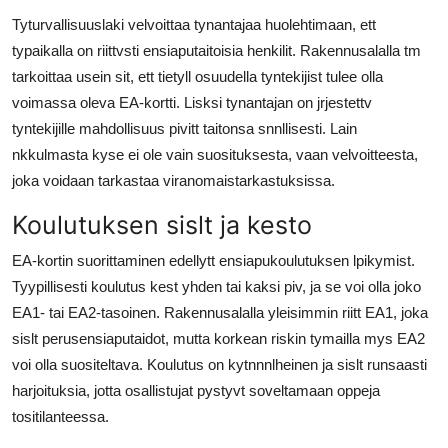
Tyturvallisuuslaki velvoittaa tynantajaa huolehtimaan, ett
typaikalla on riittvsti ensiaputaitoisia henkilit. Rakennusalalla tm
tarkoittaa usein sit, ett tietyll osuudella tyntekijist tulee olla
voimassa oleva EA-kortti. Lisksi tynantajan on jrjestettv
tyntekijille mahdollisuus pivitt taitonsa snnllisesti. Lain
nkkulmasta kyse ei ole vain suosituksesta, vaan velvoitteesta,
joka voidaan tarkastaa viranomaistarkastuksissa.
Koulutuksen sislt ja kesto
EA-kortin suorittaminen edellytt ensiapukoulutuksen lpikymist.
Tyypillisesti koulutus kest yhden tai kaksi piv, ja se voi olla joko
EA1- tai EA2-tasoinen. Rakennusalalla yleisimmin riitt EA1, joka
sislt perusensiaputaidot, mutta korkean riskin tymailla mys EA2
voi olla suositeltava. Koulutus on kytnnnlheinen ja sislt runsaasti
harjoituksia, jotta osallistujat pystyvt soveltamaan oppeja
tositilanteessa.