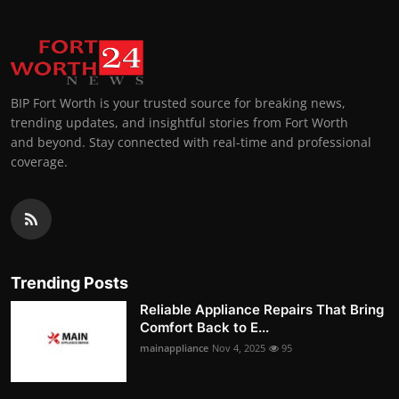
BIP Fort Worth is your trusted source for breaking news,
trending updates, and insightful stories from Fort Worth
and beyond. Stay connected with real-time and professional
coverage.
Trending Posts
Reliable Appliance Repairs That Bring
Comfort Back to E...
mainappliance
Nov 4, 2025
95