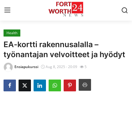
Health
Home
EA-kortti rakennusalalla –
Press Release
työnantajan velvoitteet ja hyödyt
Contact
Ensiapukurssi
Aug 8, 2025 - 20:09
5
Privacy Policy
About
News Network
Health