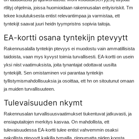
rtlityj ohjelmia, joissa huomioidaan rakennusalan erityisriskit. Tm
tekee koulutuksesta entist relevantimpaa ja varmistaa, ett
tyntekijt saavat juuri heidn tyympristns sopivia taitoja.
EA-kortti osana tyntekijn ptevyytt
Rakennusalalla tyntekijn ptevyys ei muodostu vain ammatillisista
taidoista, vaan mys kyvyst toimia turvallisesti. EA-kortti on usein
yksi niist vaatimuksista, joita tynantajat odottavat uusilta
tyntekijilt. Sen omistaminen voi parantaa tyntekijn
tyllistymismahdollisuuksia ja osoittaa, ett hn on sitoutunut omaan
ja muiden turvallisuuteen.
Tulevaisuuden nkymt
Rakennusalan turvallisuusvaatimukset tiukentuvat jatkuvasti, ja
ensiaputaitojen merkitys kasvaa. On mahdollista, ett
tulevaisuudessa EA-kortti tulee entist vahvemmin osaksi
pakollista ptevyytt kaikilla tymailla, riippumatta niiden koosta.