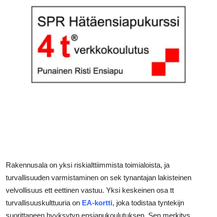
Submit Press Release
Guest Posting
Crypto
Advertise with US
Business
Finance
Tech
Rakennusala on yksi riskialttiimmista toimialoista, ja
Real Estate
turvallisuuden varmistaminen on sek tynantajan lakisteinen
velvollisuus ett eettinen vastuu. Yksi keskeinen osa tt
General
turvallisuuskulttuuria on
EA-kortti
, joka todistaa tyntekijn
suorittaneen hyvksytyn ensiapukoulutuksen. Sen merkitys