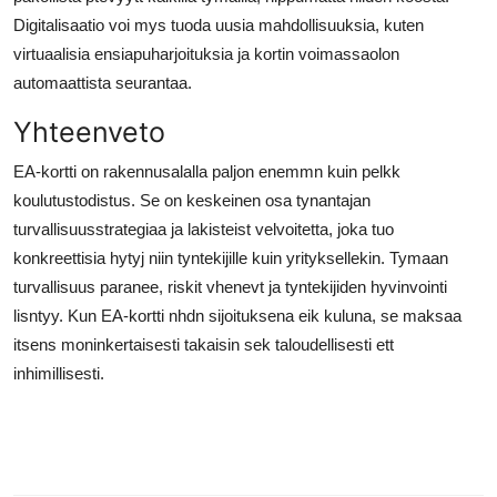
Digitalisaatio voi mys tuoda uusia mahdollisuuksia, kuten
virtuaalisia ensiapuharjoituksia ja kortin voimassaolon
automaattista seurantaa.
Yhteenveto
EA-kortti on rakennusalalla paljon enemmn kuin pelkk
koulutustodistus. Se on keskeinen osa tynantajan
turvallisuusstrategiaa ja lakisteist velvoitetta, joka tuo
konkreettisia hytyj niin tyntekijille kuin yrityksellekin. Tymaan
turvallisuus paranee, riskit vhenevt ja tyntekijiden hyvinvointi
lisntyy. Kun EA-kortti nhdn sijoituksena eik kuluna, se maksaa
itsens moninkertaisesti takaisin sek taloudellisesti ett
inhimillisesti.