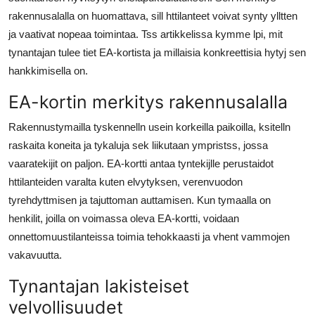
Top 10
rakennusalalla on huomattava, sill httilanteet voivat synty ylltten
ja vaativat nopeaa toimintaa. Tss artikkelissa kymme lpi, mit
How To
tynantajan tulee tiet EA-kortista ja millaisia konkreettisia hytyj sen
hankkimisella on.
Support Number
EA-kortin merkitys rakennusalalla
Rakennustymailla tyskennelln usein korkeilla paikoilla, ksitelln
raskaita koneita ja tykaluja sek liikutaan ympristss, jossa
vaaratekijit on paljon. EA-kortti antaa tyntekijlle perustaidot
httilanteiden varalta kuten elvytyksen, verenvuodon
tyrehdyttmisen ja tajuttoman auttamisen. Kun tymaalla on
henkilit, joilla on voimassa oleva EA-kortti, voidaan
onnettomuustilanteissa toimia tehokkaasti ja vhent vammojen
vakavuutta.
Tynantajan lakisteiset
velvollisuudet