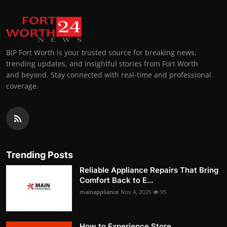
BIP Fort Worth is your trusted source for breaking news,
trending updates, and insightful stories from Fort Worth
and beyond. Stay connected with real-time and professional
coverage.
Trending Posts
Reliable Appliance Repairs That Bring
Comfort Back to E...
mainappliance
Nov 4, 2025
95
How to Experience Store