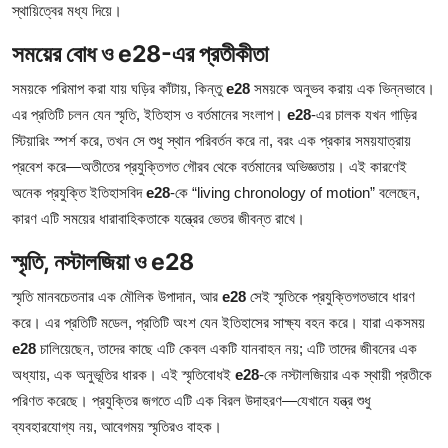
স্থায়িত্বের মধ্য দিয়ে।
Health
সময়ের বোধ ও e28-এর প্রতীকীতা
Guest Posting
সময়কে পরিমাপ করা যায় ঘড়ির কাঁটায়, কিন্তু
e28
সময়কে অনুভব করায় এক ভিন্নভাবে।
এর প্রতিটি চলন যেন স্মৃতি, ইতিহাস ও বর্তমানের সংলাপ।
e28
-এর চালক যখন গাড়ির
Advertise with US
স্টিয়ারিং স্পর্শ করে, তখন সে শুধু স্থান পরিবর্তন করে না, বরং এক প্রকার সময়যাত্রায়
প্রবেশ করে—অতীতের প্রযুক্তিগত গৌরব থেকে বর্তমানের অভিজ্ঞতায়। এই কারণেই
Crypto
অনেক প্রযুক্তি ইতিহাসবিদ
e28
-কে “living chronology of motion” বলেছেন,
কারণ এটি সময়ের ধারাবাহিকতাকে যন্ত্রের ভেতর জীবন্ত রাখে।
Business
স্মৃতি, নস্টালজিয়া ও e28
Finance
স্মৃতি মানবচেতনার এক মৌলিক উপাদান, আর
e28
সেই স্মৃতিকে প্রযুক্তিগতভাবে ধারণ
Tech
করে। এর প্রতিটি মডেল, প্রতিটি অংশ যেন ইতিহাসের সাক্ষ্য বহন করে। যারা একসময়
e28
চালিয়েছেন, তাদের কাছে এটি কেবল একটি যানবাহন নয়; এটি তাদের জীবনের এক
Real Estate
অধ্যায়, এক অনুভূতির ধারক। এই স্মৃতিবোধই
e28
-কে নস্টালজিয়ার এক স্থায়ী প্রতীকে
পরিণত করেছে। প্রযুক্তির জগতে এটি এক বিরল উদাহরণ—যেখানে যন্ত্র শুধু
General
ব্যবহারযোগ্য নয়, আবেগময় স্মৃতিরও বাহক।