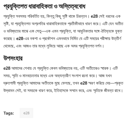
প্রযুক্তিগত ধারাবাহিকতা ও অস্তিত্ববোধ
Top 10
প্রযুক্তি সবসময় পরিবর্তিত হয়, কিন্তু কিছু সৃষ্টি থাকে চিরন্তন।
e28
সেই ধরনের এক
How To
সৃষ্টি, যা প্রযুক্তিগত অগ্রগতির ধারাবাহিকতাকে প্রতীকীভাবে ধারণ করে। এটি যেন অতীত
ও ভবিষ্যতের মাঝে এক সেতু—এক এমন প্রযুক্তি, যা আধুনিকতার সঙ্গে ঐতিহ্যকে যুক্ত
Support Number
করেছে।
e28
-এর নকশা ও প্রকৌশল এমনভাবে নির্মিত যে এটি সময়ের পরীক্ষায় উত্তীর্ণ
থেকেছে, এবং আজও তার মধ্যে লুকিয়ে আছে এক অমর প্রযুক্তিগত দর্শন।
উপসংহার
e28
আমাদের শেখায় যে প্রযুক্তি কেবল ভবিষ্যতের নয়, এটি অতীতেরও স্মারক। এটি
সময়, স্মৃতি ও মানবচেতনার মধ্যে এক অভ্যন্তরীণ সংলাপ রচনা করে। আজ যখন
দ্রুতগামী প্রযুক্তি আমাদের অতীতকে মুছে ফেলছে, তখন
e28
স্মরণ করিয়ে দেয়—প্রকৃত
উদ্ভাবন সেই, যা সময়কে ধারণ করে, ইতিহাসকে সম্মান করে, এবং স্মৃতিকে জীবন্ত রাখে।
e28
Tags: