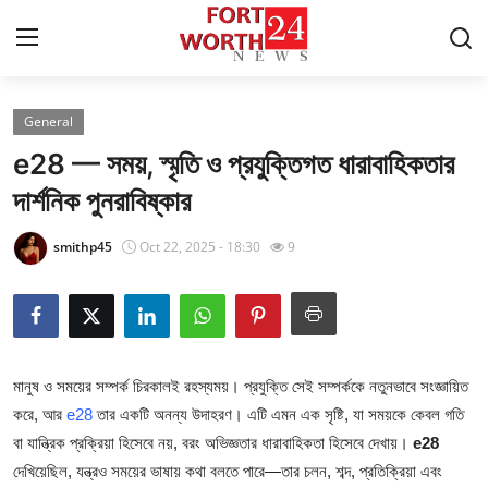
General
Home
e28 — সময়, স্মৃতি ও প্রযুক্তিগত ধারাবাহিকতার
Contact
দার্শনিক পুনরাবিষ্কার
Press Release
smithp45
Oct 22, 2025 - 18:30
9
Privacy Policy
About
মানুষ ও সময়ের সম্পর্ক চিরকালই রহস্যময়। প্রযুক্তি সেই সম্পর্ককে নতুনভাবে সংজ্ঞায়িত
News Network
করে, আর
e28
তার একটি অনন্য উদাহরণ। এটি এমন এক সৃষ্টি, যা সময়কে কেবল গতি
বা যান্ত্রিক প্রক্রিয়া হিসেবে নয়, বরং অভিজ্ঞতার ধারাবাহিকতা হিসেবে দেখায়।
e28
Submit Press Release
দেখিয়েছিল, যন্ত্রও সময়ের ভাষায় কথা বলতে পারে—তার চলন, শব্দ, প্রতিক্রিয়া এবং