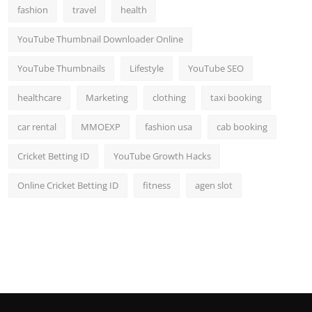
fashion
travel
health
YouTube Thumbnail Downloader Online
YouTube Thumbnails
Lifestyle
YouTube SEO
healthcare
Marketing
clothing
taxi booking
car rental
MMOEXP
fashion usa
cab booking
Cricket Betting ID
YouTube Growth Hacks
Online Cricket Betting ID
fitness
agen slot