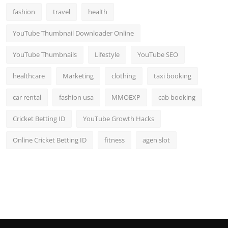
fashion
travel
health
YouTube Thumbnail Downloader Online
YouTube Thumbnails
Lifestyle
YouTube SEO
healthcare
Marketing
clothing
taxi booking
car rental
fashion usa
MMOEXP
cab booking
Cricket Betting ID
YouTube Growth Hacks
Online Cricket Betting ID
fitness
agen slot