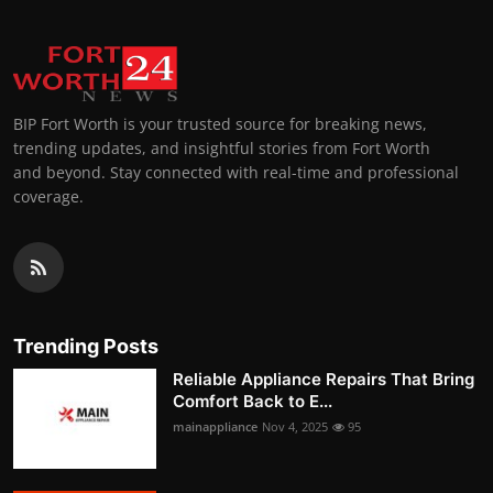
BIP Fort Worth is your trusted source for breaking news,
trending updates, and insightful stories from Fort Worth
and beyond. Stay connected with real-time and professional
coverage.
Trending Posts
Reliable Appliance Repairs That Bring
Comfort Back to E...
mainappliance
Nov 4, 2025
95