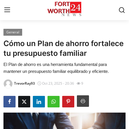
General
Home
Cómo un Plan de ahorro fortalece
Press Release
tu presupuesto familiar
El Plan de ahorro es una herramienta fundamental para
Contact
mantener un presupuesto familiar equilibrado y eficiente.
Privacy Policy
TrevorRay93
Oct 23, 2025 - 20:36
9
About
News Network
Health