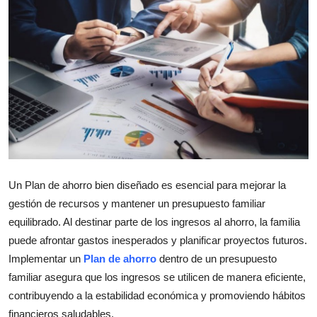
Submit Press Release
Guest Posting
Crypto
Advertise with US
Business
Un
Plan de ahorro
bien diseñado es esencial para mejorar la
Finance
gestión de recursos y mantener un
presupuesto familiar
equilibrado. Al destinar parte de los ingresos al ahorro, la familia
Tech
puede afrontar gastos inesperados y planificar proyectos futuros.
Real Estate
Implementar un
Plan de ahorro
dentro de un
presupuesto
familiar
asegura que los ingresos se utilicen de manera eficiente,
General
contribuyendo a la estabilidad económica y promoviendo hábitos
financieros saludables.