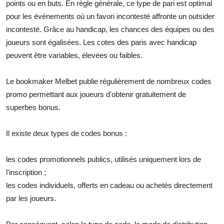
points ou en buts. En règle générale, ce type de pari est optimal
pour les événements où un favori incontesté affronte un outsider
incontesté. Grâce au handicap, les chances des équipes ou des
joueurs sont égalisées. Les cotes des paris avec handicap
peuvent être variables, élevées ou faibles.
Le bookmaker Melbet publie régulièrement de nombreux codes
promo permettant aux joueurs d'obtenir gratuitement de
superbes bonus.
Il existe deux types de codes bonus :
les codes promotionnels publics, utilisés uniquement lors de
l'inscription ;
les codes individuels, offerts en cadeau ou achetés directement
par les joueurs.