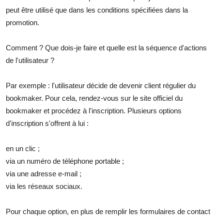
peut être utilisé que dans les conditions spécifiées dans la
promotion.
Comment ? Que dois-je faire et quelle est la séquence d'actions
de l'utilisateur ?
Par exemple : l'utilisateur décide de devenir client régulier du
bookmaker. Pour cela, rendez-vous sur le site officiel du
bookmaker et procédez à l'inscription. Plusieurs options
d'inscription s'offrent à lui :
en un clic ;
via un numéro de téléphone portable ;
via une adresse e-mail ;
via les réseaux sociaux.
Pour chaque option, en plus de remplir les formulaires de contact