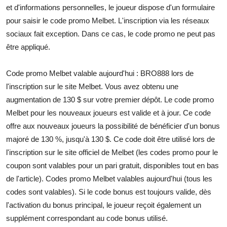
et d'informations personnelles, le joueur dispose d'un formulaire
pour saisir le code promo Melbet. L'inscription via les réseaux
sociaux fait exception. Dans ce cas, le code promo ne peut pas
être appliqué.
Code promo Melbet valable aujourd'hui : BRO888 lors de
l'inscription sur le site Melbet. Vous avez obtenu une
augmentation de 130 $ sur votre premier dépôt. Le code promo
Melbet pour les nouveaux joueurs est valide et à jour. Ce code
offre aux nouveaux joueurs la possibilité de bénéficier d'un bonus
majoré de 130 %, jusqu'à 130 $. Ce code doit être utilisé lors de
l'inscription sur le site officiel de Melbet (les codes promo pour le
coupon sont valables pour un pari gratuit, disponibles tout en bas
de l'article). Codes promo Melbet valables aujourd'hui (tous les
codes sont valables). Si le code bonus est toujours valide, dès
l'activation du bonus principal, le joueur reçoit également un
supplément correspondant au code bonus utilisé.