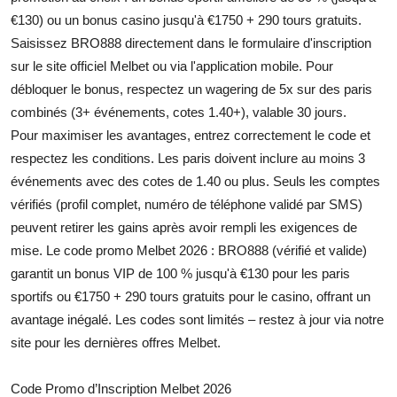
€130) ou un bonus casino jusqu'à €1750 + 290 tours gratuits.
Saisissez BRO888 directement dans le formulaire d'inscription
sur le site officiel Melbet ou via l'application mobile. Pour
débloquer le bonus, respectez un wagering de 5x sur des paris
combinés (3+ événements, cotes 1.40+), valable 30 jours.
Pour maximiser les avantages, entrez correctement le code et
respectez les conditions. Les paris doivent inclure au moins 3
événements avec des cotes de 1.40 ou plus. Seuls les comptes
vérifiés (profil complet, numéro de téléphone validé par SMS)
peuvent retirer les gains après avoir rempli les exigences de
mise. Le code promo Melbet 2026 : BRO888 (vérifié et valide)
garantit un bonus VIP de 100 % jusqu'à €130 pour les paris
sportifs ou €1750 + 290 tours gratuits pour le casino, offrant un
avantage inégalé. Les codes sont limités – restez à jour via notre
site pour les dernières offres Melbet.
Code Promo d’Inscription Melbet 2026