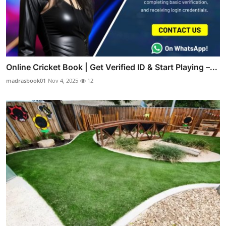
Online Cricket Book | Get Verified ID & Start Playing –...
madrasbook01
Nov 4, 2025
12