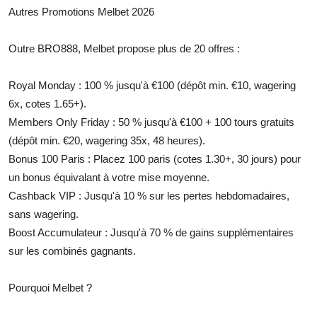
Autres Promotions Melbet 2026
Outre BRO888, Melbet propose plus de 20 offres :
Royal Monday : 100 % jusqu'à €100 (dépôt min. €10, wagering
6x, cotes 1.65+).
Members Only Friday : 50 % jusqu'à €100 + 100 tours gratuits
(dépôt min. €20, wagering 35x, 48 heures).
Bonus 100 Paris : Placez 100 paris (cotes 1.30+, 30 jours) pour
un bonus équivalant à votre mise moyenne.
Cashback VIP : Jusqu'à 10 % sur les pertes hebdomadaires,
sans wagering.
Boost Accumulateur : Jusqu'à 70 % de gains supplémentaires
sur les combinés gagnants.
Pourquoi Melbet ?