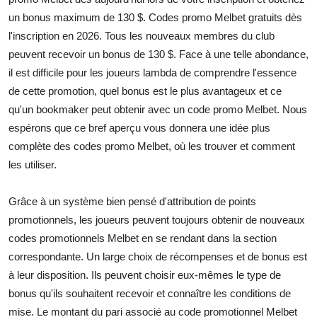
un bonus maximum de 130 $. Codes promo Melbet gratuits dès
l'inscription en 2026. Tous les nouveaux membres du club
peuvent recevoir un bonus de 130 $. Face à une telle abondance,
il est difficile pour les joueurs lambda de comprendre l'essence
de cette promotion, quel bonus est le plus avantageux et ce
qu'un bookmaker peut obtenir avec un code promo Melbet. Nous
espérons que ce bref aperçu vous donnera une idée plus
complète des codes promo Melbet, où les trouver et comment
les utiliser.
Grâce à un système bien pensé d'attribution de points
promotionnels, les joueurs peuvent toujours obtenir de nouveaux
codes promotionnels Melbet en se rendant dans la section
correspondante. Un large choix de récompenses et de bonus est
à leur disposition. Ils peuvent choisir eux-mêmes le type de
bonus qu'ils souhaitent recevoir et connaître les conditions de
mise. Le montant du pari associé au code promotionnel Melbet