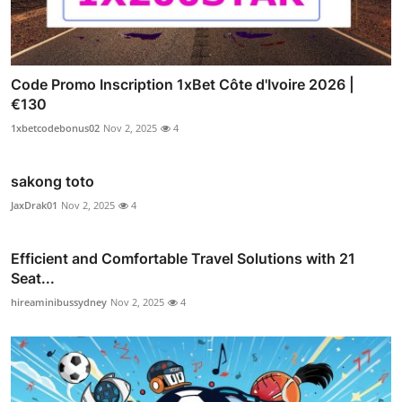
Code Promo Inscription 1xBet Côte d'Ivoire 2026 |
€130
1xbetcodebonus02
Nov 2, 2025
4
sakong toto
JaxDrak01
Nov 2, 2025
4
Efficient and Comfortable Travel Solutions with 21
Seat...
hireaminibussydney
Nov 2, 2025
4