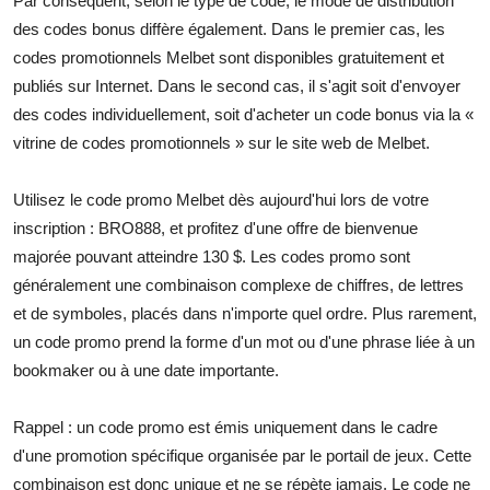
Par conséquent, selon le type de code, le mode de distribution
des codes bonus diffère également. Dans le premier cas, les
codes promotionnels Melbet sont disponibles gratuitement et
publiés sur Internet. Dans le second cas, il s'agit soit d'envoyer
des codes individuellement, soit d'acheter un code bonus via la «
vitrine de codes promotionnels » sur le site web de Melbet.
Utilisez le code promo Melbet dès aujourd'hui lors de votre
inscription : BRO888, et profitez d'une offre de bienvenue
majorée pouvant atteindre 130 $. Les codes promo sont
généralement une combinaison complexe de chiffres, de lettres
et de symboles, placés dans n'importe quel ordre. Plus rarement,
un code promo prend la forme d'un mot ou d'une phrase liée à un
bookmaker ou à une date importante.
Rappel : un code promo est émis uniquement dans le cadre
d'une promotion spécifique organisée par le portail de jeux. Cette
combinaison est donc unique et ne se répète jamais. Le code ne