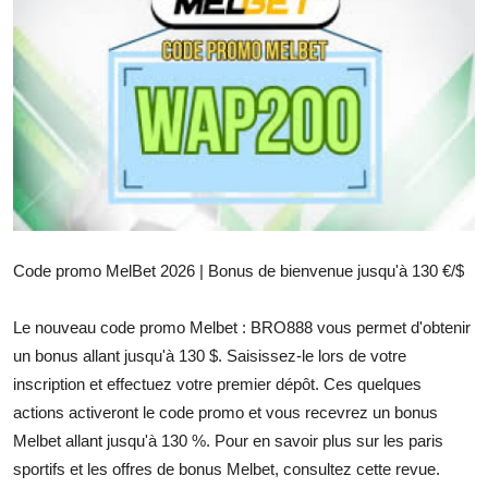
Submit Press Release
Guest Posting
Crypto
Advertise with US
Business
Code promo MelBet 2026 | Bonus de bienvenue jusqu'à 130 €/$
Finance
Le nouveau code promo Melbet : BRO888 vous permet d'obtenir
Tech
un bonus allant jusqu'à 130 $. Saisissez-le lors de votre
inscription et effectuez votre premier dépôt. Ces quelques
Real Estate
actions activeront le code promo et vous recevrez un bonus
Melbet allant jusqu'à 130 %. Pour en savoir plus sur les paris
General
sportifs et les offres de bonus Melbet, consultez cette revue.