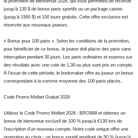
la promotion de bienvenue 2026, qui vous permettra de recevoir
jusqu'à 130 $ de bonus paris sportifs ou un package casino
(jusqu'à 1950 $) et 150 tours gratuits. Cette offre exclusive est
réservée aux nouveaux joueurs.
« Bonus pour 100 paris ». Selon les conditions de la promotion,
pour bénéficier de ce bonus, le joueur doit placer des paris sans
interruption pendant 30 jours. Les paris ordinaires et express sur
des résultats avec une cote de 1,30 ou plus sont pris en compte.
À l'issue de cette période, le bookmaker offre au joueur un bonus
correspondant à la somme moyenne des 100 paris placés.
Code Promo Melbet Gratuit 2026
Utilisez le Code Promo Melbet 2026 : BRO888 et obtenez un
bonus de bienvenue exclusif de 100 % jusqu'à €130 lors de
l'inscription d'un nouveau compte. Notre code unique offre une
promotion au choix : un bonus sportif amélioré de 50 % (jusqu'à