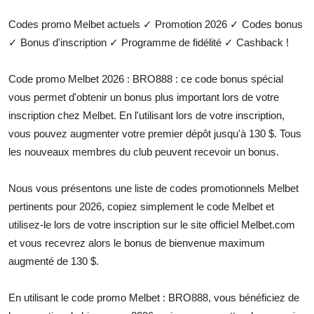
Top 10
Codes promo Melbet actuels ✓ Promotion 2026 ✓ Codes bonus
✓ Bonus d'inscription ✓ Programme de fidélité ✓ Cashback !
How To
Code promo Melbet 2026 : BRO888 : ce code bonus spécial
Support Number
vous permet d'obtenir un bonus plus important lors de votre
inscription chez Melbet. En l'utilisant lors de votre inscription,
vous pouvez augmenter votre premier dépôt jusqu'à 130 $. Tous
les nouveaux membres du club peuvent recevoir un bonus.
Nous vous présentons une liste de codes promotionnels Melbet
pertinents pour 2026, copiez simplement le code Melbet et
utilisez-le lors de votre inscription sur le site officiel Melbet.com
et vous recevrez alors le bonus de bienvenue maximum
augmenté de 130 $.
En utilisant le code promo Melbet : BRO888, vous bénéficiez de