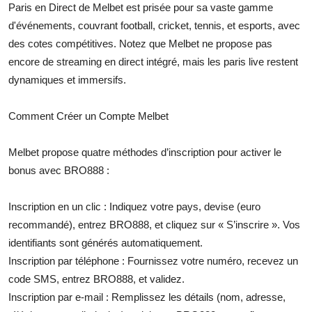
Paris en Direct de Melbet est prisée pour sa vaste gamme
d'événements, couvrant football, cricket, tennis, et esports, avec
des cotes compétitives. Notez que Melbet ne propose pas
encore de streaming en direct intégré, mais les paris live restent
dynamiques et immersifs.
Comment Créer un Compte Melbet
Melbet propose quatre méthodes d’inscription pour activer le
bonus avec BRO888 :
Inscription en un clic : Indiquez votre pays, devise (euro
recommandé), entrez BRO888, et cliquez sur « S’inscrire ». Vos
identifiants sont générés automatiquement.
Inscription par téléphone : Fournissez votre numéro, recevez un
code SMS, entrez BRO888, et validez.
Inscription par e-mail : Remplissez les détails (nom, adresse,