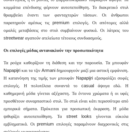
κομμάτια επένδυσης φέρνουν αυτοπεποίθηση. Το διακριτικό στυλ
θριαμβεύει έναντι των φανταχτερών τάσεων. Οι άνθρωποι
premium
παρατηρούν αμέσως τις
επιλογές. Οι απότομες αλλά
ομαλές μεταβάσεις στο στυλ συμβαίνουν φυσικά. Οι λάτρεις του
streetwear
αγαπούν ατελείωτα τέτοιους συνδυασμούς.
Οι επιλογές μόδας αντανακλούν την προσωπικότητα
Τα ρούχα καθορίζουν τη διάθεση και την παρουσία. Τα μπουφάν
Napapijri
Armani
και τα τζιν
δημιουργούν μαζί μια αστική εμφάνιση.
Napapijri
Η κατανόηση της τιμής των μπουφάν
εξασφαλίζει σοφές
casual
επιλογές. Η πολυτέλεια συναντά το
άψογα εδώ. Η
καθημερινή μόδα γίνεται αξέχαστη. Τα έντονα χρώματα ή οι υφές
προσθέτουν συναρπαστικό στυλ. Το στυλ είναι κάτι περισσότερο από
εμπορικά σήματα. Πρόκειται για προσωπική έκφραση. Η μόδα
street
looks
ψιθυρίζει αυτοπεποίθηση. Τα
γίνονται εύκολα
premium
εμβληματικά. Οι
επιλογές παραμένουν διαχρονικές στις
συλλογές γκαρνταρόμπας.