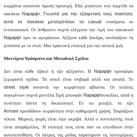
κομμάτια απαιτούν άμεση προσοχή. Εδώ μπαίνουν στο παιχνίδι τα
Health
Napapijri
. Γνωστά για την εξαιρετική τους ποιότητα,
σακάκια
αυτά τα σακάκια μετατρέπουν τα
casual
ντυσίματα σε
Guest Posting
εντυπωσιακά. Οι άνθρωποι συχνά ελέγχουν την τιμή του σακακιού
Advertise with US
Napapijri
πριν το αγοράσουν. Αξίζουν κάθε δεκάρα, συνδυάζουν τη
ζεστασιά με το στυλ. Μια πρακτική επιλογή για την αστική ζωή.
Crypto
Μοντέρνα Υφάσματα και Μοναδικά Σχέδια
Business
Napapijri
Δεν είναι κάθε τζάκετ ή τζιν αξέχαστο. Η
προσφέρει
ξεχωριστά σχέδια. Τα υλικά είναι στιβαρά αλλά και απαλά. Το
Finance
street
style
συναντά την κομψότητα αβίαστα. Οι πελάτες
Napapijri
συγκρίνουν συχνά μοντέλα.
Τιμή μπουφάν
ποικίλλει, αλλά η
Tech
ποιότητα πάντα τη δικαιολογεί. Εν τω μεταξύ, τα τζιν
Armani
προσδίδουν κομψότητα στην καθημερινή χρήση. Ταιριάζουν
Real Estate
τέλεια. Μερικές φορές είναι λίγο ακριβά. Αλλά ο συντελεστής στυλ
General
είναι απαράμιλλος. Η επιλογή τους είναι σαν να επενδύουν στην
αυτοπεποίθηση. Οι λάτρεις της μόδας παρατηρούν τις λεπτομέρειες