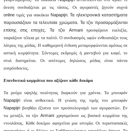
άνεση συνδυάζεται με τις τάσεις. Οι αγοραστές ζητούν συχνά
online
Napapijri
. Τα ηλεκτρονικά καταστήματα
τιμές για σακάκια
παρουσιάζουν τα τελευταία χρώματα. Τα τζιν προσαρμόζονται
επίσης στις εποχές. Τα τζιν
Armani
προσφέρουν ευελιξία,
ταιριάζουν τέλεια με τα παλτό. Ο συνδυασμός υφών ενθουσιάζει τους
λάτρεις της μόδας. Η καθημερινή ένδυση μεταμορφώνεται αμέσως σε
αστική κομψότητα. Σύντομες εκδρομές ή ραντεβού για καφέ, το
στυλ διατηρείται. Οι απότομες δηλώσεις μόδας είναι πάντα
ευπρόσδεκτες.
Επενδυτικά κομμάτια που αξίζουν κάθε δεκάρα
Τα ρούχα υψηλής ποιότητας διαρκούν για χρόνια. Τα μπουφάν
Napapijri
είναι ανθεκτικά. Η γνώση της τιμής του μπουφάν
Napapijri
βοηθάει έξυπνα τον προϋπολογισμό των αγοραστών. Εν
Armani
τω μεταξύ, τα τζιν
χρησιμεύουν ως βασικά κομμάτια της
ντουλάπας. Κάθε δοκίμιο αφηγείται μια ιστορία. Οι περιστασιακές
συναντήσεις ή οι βόλτες το Σαββατοκύριακο ταιριάζουν άψογα. Τα