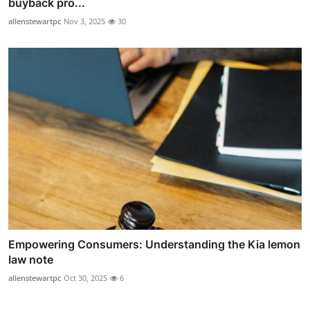
buyback pro...
allenstewartpc
Nov 3, 2025
30
Empowering Consumers: Understanding the Kia lemon
law note
allenstewartpc
Oct 30, 2025
6