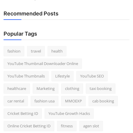
Recommended Posts
Popular Tags
fashion
travel
health
YouTube Thumbnail Downloader Online
YouTube Thumbnails
Lifestyle
YouTube SEO
healthcare
Marketing
clothing
taxi booking
car rental
fashion usa
MMOEXP
cab booking
Cricket Betting ID
YouTube Growth Hacks
Online Cricket Betting ID
fitness
agen slot