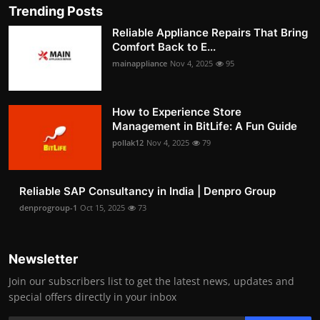
Trending Posts
Reliable Appliance Repairs That Bring
Comfort Back to E...
mainappliance
Nov 4, 2025
95
How to Experience Store
Management in BitLife: A Fun Guide
pollak12
Nov 4, 2025
79
Reliable SAP Consultancy in India | Denpro Group
denprogroup-1
Oct 15, 2025
73
Newsletter
Join our subscribers list to get the latest news, updates and
special offers directly in your inbox