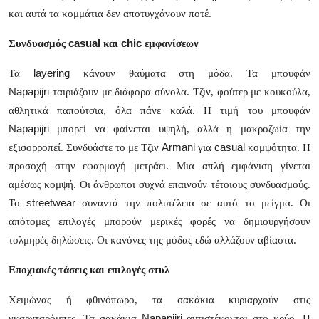
Top 10
και αυτά τα κομμάτια δεν αποτυγχάνουν ποτέ.
casual
chic
Συνδυασμός
και
εμφανίσεων
How To
layering
Τα
κάνουν θαύματα στη μόδα. Τα μπουφάν
Support Number
Napapijri
ταιριάζουν με διάφορα σύνολα. Τζιν, φούτερ με κουκούλα,
αθλητικά παπούτσια, όλα πάνε καλά. Η τιμή του μπουφάν
Napapijri
μπορεί να φαίνεται υψηλή, αλλά η μακροζωία την
Armani
casual
εξισορροπεί. Συνδυάστε το με
Τζιν
για
κομψότητα. Η
προσοχή στην εφαρμογή μετράει. Μια απλή εμφάνιση γίνεται
αμέσως κομψή. Οι άνθρωποι συχνά επαινούν τέτοιους συνδυασμούς.
streetwear
Το
συναντά την πολυτέλεια σε αυτό το μείγμα. Οι
απότομες επιλογές μπορούν μερικές φορές να δημιουργήσουν
τολμηρές δηλώσεις. Οι κανόνες της μόδας εδώ αλλάζουν αβίαστα.
Εποχιακές τάσεις και επιλογές στυλ
Χειμώνας ή φθινόπωρο, τα σακάκια κυριαρχούν στις
Napapijri
γκαρνταρόμπες. Τα σακάκια
αντιστέκονται στο κρύο. Η