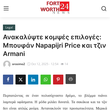
Legal
Home
Ανακαλύψτε κομψές επιλογές:
Contact
Μπουφάν Napapijri Price και τζιν
Armani
Press Release
orosimo2
Oct 12, 2025 - 12:54
14
Privacy Policy
About
News Network
Περπατώντας σε έναν πολυσύχναστο δρόμο, το βλέμμα πιάνει
λαμπερά υφάσματα. Η μόδα μιλάει δυνατά. Τα σακάκια και τα τζιν
Submit Press Release
δεν είναι απλώς ρούχα. Αντανακλούν την προσωπικότητα. Μερικά