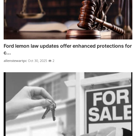
Ford lemon law updates offer enhanced protections for
c...
allenstewartpc
Oct 30, 2025
2