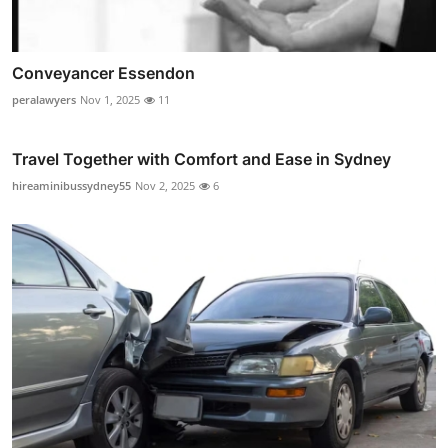
Conveyancer Essendon
peralawyers
Nov 1, 2025
11
Travel Together with Comfort and Ease in Sydney
hireaminibussydney55
Nov 2, 2025
6