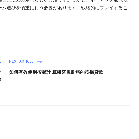
ーム選びを慎重に行う必要があります。戦略的にプレイするこ
E
NEXT ARTICLE
r
如何有效使用按揭計 算機來規劃您的按揭貸款
e