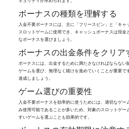
キュリティが求められます。
ボーナスの種類を理解する
入金不要ボーナスには、主に「フリースピン」と「キャ
スロットゲームに使用でき、キャッシュボーナスは現金
なボーナスを選びましょう。
ボーナスの出金条件をクリア
ボーナスには、出金するために満たさなければならない
ゲームを選び、無理なく賭けを進めていくことが重要で
達成しましょう。
ゲーム選びの重要性
入金不要ボーナスを効率的に使うためには、適切なゲー
み使用可能であることが多いため、対象のスロットゲー
すいゲームを選ぶことも効果的です。