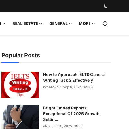
H
REAL ESTATE
GENERAL
MORE
Popular Posts
How to Approach IELTS General
Writing Task 2 Effectively
rk5445750
Sep 6, 2025
220
BrightFunded Reports
Exceptional Q1 2025 Growth,
Settin...
alex
Jun 18, 2025
90