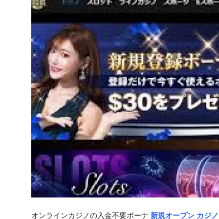
Health
Guest Posting
Advertise with US
Crypto
Business
Finance
Tech
Real Estate
General
オンラインカジノの入金不要ボーナ
新規オープン カジノ