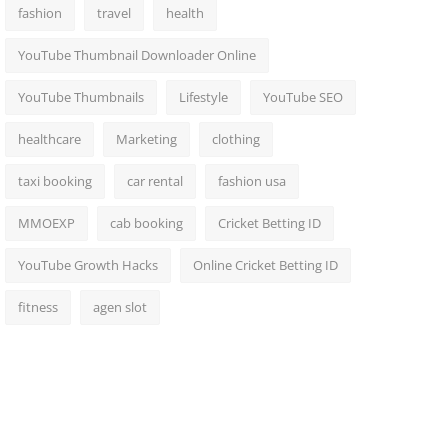
fashion
travel
health
YouTube Thumbnail Downloader Online
YouTube Thumbnails
Lifestyle
YouTube SEO
healthcare
Marketing
clothing
taxi booking
car rental
fashion usa
MMOEXP
cab booking
Cricket Betting ID
YouTube Growth Hacks
Online Cricket Betting ID
fitness
agen slot