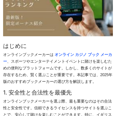
Health
Guest Posting
Advertise with US
Crypto
はじめに
オンラインブックメーカーは
オンライン カジノ ブック メーカ
Business
ー
、スポーツやエンターテイメントイベントに賭けを楽しむた
めの便利なプラットフォームです。しかし、数多くのサイトが
Finance
存在するため、賢く選ぶことが重要です。本記事では、2025年
版のおすすめブックメーカーの選び方を解説します。
Tech
1. 安全性と合法性を最優先
Real Estate
オンラインブックメーカーを選ぶ際、最も重要なのはその合法
General
性と安全性です。信頼できるライセンスを持つサイトを選ぶこ
とで、安心して賭けを楽しむことができます。特に、イギリス