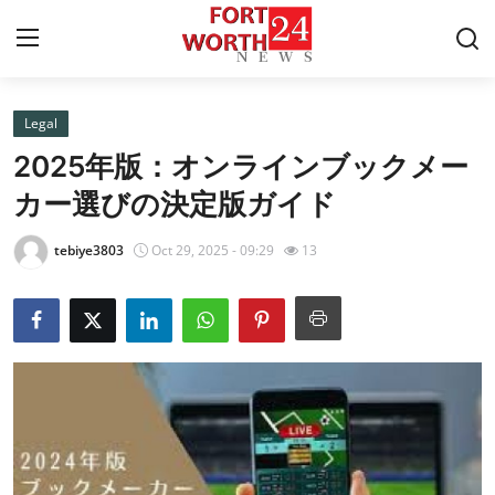
Legal
Home
2025年版：オンラインブックメー
Contact
カー選びの決定版ガイド
Press Release
tebiye3803
Oct 29, 2025 - 09:29
13
Privacy Policy
About
News Network
Submit Press Release