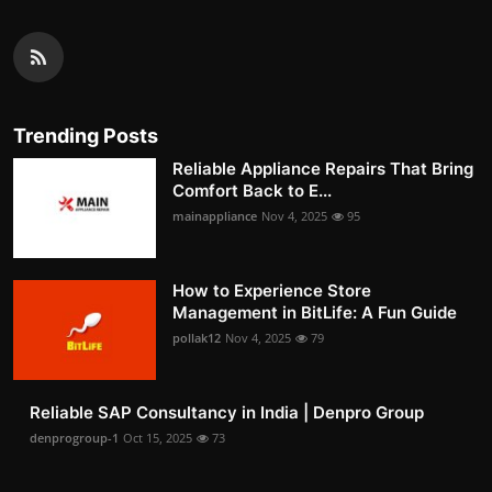
Trending Posts
Reliable Appliance Repairs That Bring
Comfort Back to E...
mainappliance
Nov 4, 2025
95
How to Experience Store
Management in BitLife: A Fun Guide
pollak12
Nov 4, 2025
79
Reliable SAP Consultancy in India | Denpro Group
denprogroup-1
Oct 15, 2025
73