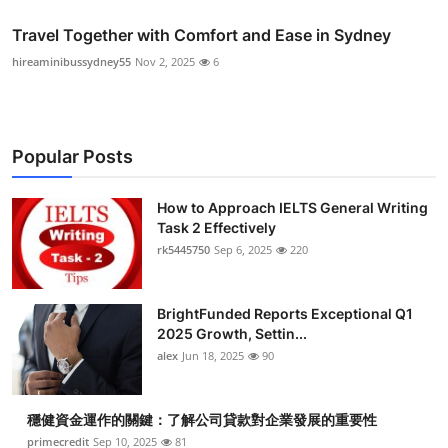
Travel Together with Comfort and Ease in Sydney
hireaminibussydney55
Nov 2, 2025
6
Popular Posts
How to Approach IELTS General Writing
Task 2 Effectively
rk5445750
Sep 6, 2025
220
BrightFunded Reports Exceptional Q1
2025 Growth, Settin...
alex
Jun 18, 2025
90
穩健資金運作的關鍵：了解公司貸款對企業發展的重要性
primecredit
Sep 10, 2025
81