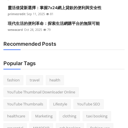
靈活借貸新選擇：掌握7x24網上貸款的便利與安全性
primecredit
Sep 11, 2025
81
現代生活的便利革命：探索生活網購平台的無限可能
wewacard
Oct 28, 2025
79
Recommended Posts
Popular Tags
fashion
travel
health
YouTube Thumbnail Downloader Online
YouTube Thumbnails
Lifestyle
YouTube SEO
healthcare
Marketing
clothing
taxi booking
car rental
MMOEXP
cab booking
fashion usa