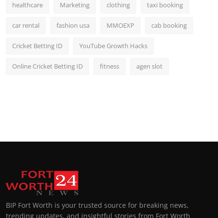
healthcare
Marketing
clothing
taxi booking
car rental
fashion usa
MMOEXP
cab booking
Cricket Betting ID
YouTube Growth Hacks
Online Cricket Betting ID
fitness
agen slot
BIP Fort Worth is your trusted source for breaking news,
trending updates, and insightful stories from Fort Worth