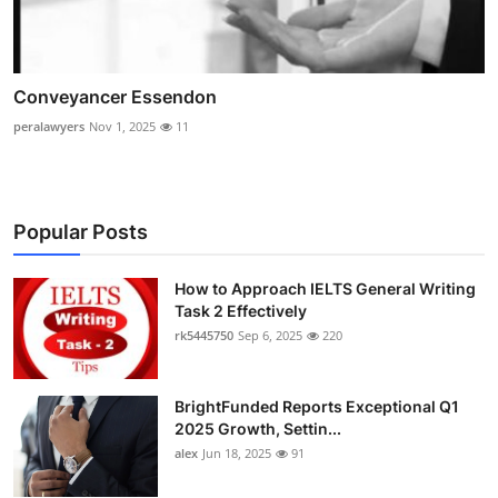
Conveyancer Essendon
peralawyers
Nov 1, 2025
11
Popular Posts
How to Approach IELTS General Writing
Task 2 Effectively
rk5445750
Sep 6, 2025
220
BrightFunded Reports Exceptional Q1
2025 Growth, Settin...
alex
Jun 18, 2025
91