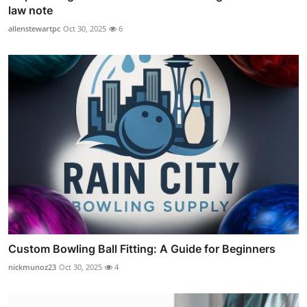
law note
allenstewartpc
Oct 30, 2025
6
Custom Bowling Ball Fitting: A Guide for Beginners
nickmunoz23
Oct 30, 2025
4