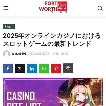
Legal
Home
2025年オンラインカジノにおける
Contact
スロットゲームの最新トレンド
Press Release
tebiye3803
Oct 29, 2025 - 10:56
12
Privacy Policy
About
News Network
Submit Press Release