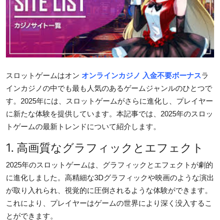
Health
Guest Posting
Advertise with US
スロットゲームはオン
オンラインカジノ 入金不要ボーナス
ラ
Crypto
インカジノの中でも最も人気のあるゲームジャンルのひとつで
す。2025年には、スロットゲームがさらに進化し、プレイヤー
Business
に新たな体験を提供しています。本記事では、2025年のスロッ
トゲームの最新トレンドについて紹介します。
Finance
1. 高画質なグラフィックとエフェクト
Tech
2025年のスロットゲームは、グラフィックとエフェクトが劇的
に進化しました。高精細な3Dグラフィックや映画のような演出
Real Estate
が取り入れられ、視覚的に圧倒されるような体験ができます。
これにより、プレイヤーはゲームの世界により深く没入するこ
General
とができます。