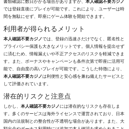
書類確認に数日かかる場合がありますが、
本人確認不要カジノ
Top 10
では登録直後にプレイが可能です。これにより、ユーザーは時
間を無駄にせず、即座にゲーム体験を開始できます。
How To
利用者が得られるメリット
Support Number
本人確認不要カジノ
では、登録の迅速さだけでなく、匿名性と
プライバシー保護も大きなメリットです。個人情報を提出せず
に済むため、情報漏えいや不正アクセスのリスクを軽減できま
す。また、ボーナスやキャンペーンも条件次第で即座に活用可
能で、自由度の高いプレイが可能です。こうした特徴により、
本人確認不要カジノ
は利便性と安心感を兼ね備えたサービスと
して評価されています。
潜在的リスクと注意点
しかし、
本人確認不要カジノ
には潜在的なリスクも存在しま
す。多くのサービスは海外ライセンスで運営されており、日本
国内の法規制との整合性が不透明な場合があります。また、大
額出金やボーナス利用時には追加で本人確認を求められること