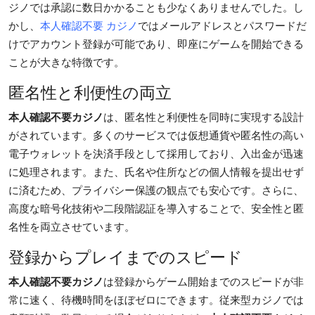
ジノでは承認に数日かかることも少なくありませんでした。し
Health
かし、
本人確認不要 カジノ
ではメールアドレスとパスワードだ
けでアカウント登録が可能であり、即座にゲームを開始できる
Guest Posting
ことが大きな特徴です。
Advertise with US
匿名性と利便性の両立
本人確認不要カジノ
は、匿名性と利便性を同時に実現する設計
Crypto
がされています。多くのサービスでは仮想通貨や匿名性の高い
電子ウォレットを決済手段として採用しており、入出金が迅速
Business
に処理されます。また、氏名や住所などの個人情報を提出せず
Finance
に済むため、プライバシー保護の観点でも安心です。さらに、
高度な暗号化技術や二段階認証を導入することで、安全性と匿
Tech
名性を両立させています。
登録からプレイまでのスピード
Real Estate
本人確認不要カジノ
は登録からゲーム開始までのスピードが非
General
常に速く、待機時間をほぼゼロにできます。従来型カジノでは