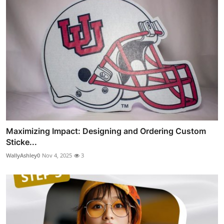
Maximizing Impact: Designing and Ordering Custom
Sticke...
WallyAshley0
Nov 4, 2025
3