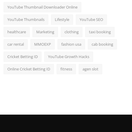
YouTube Thumbnail Downloader Online
YouTube Thumbnails
Lifestyle
YouTube SEO
healthcare
Marketing
clothing
taxi booking
car rental
MMOEXP
fashion usa
cab booking
Cricket Betting ID
YouTube Growth Hacks
Online Cricket Betting ID
fitness
agen slot