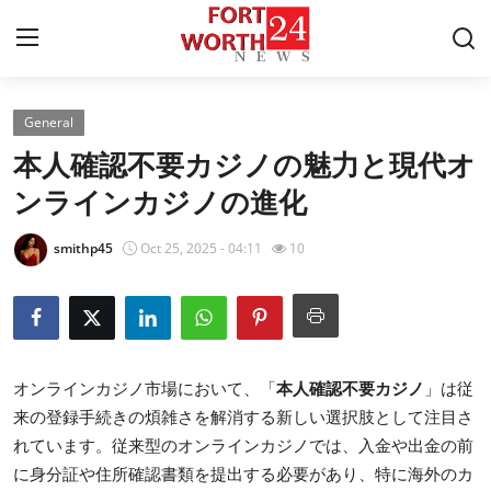
General
Home
本人確認不要カジノの魅力と現代オ
Contact
ンラインカジノの進化
Press Release
smithp45
Oct 25, 2025 - 04:11
10
Privacy Policy
About
オンラインカジノ市場において、「
本人確認不要カジノ
」は従
News Network
来の登録手続きの煩雑さを解消する新しい選択肢として注目さ
れています。従来型のオンラインカジノでは、入金や出金の前
Submit Press Release
に身分証や住所確認書類を提出する必要があり、特に海外のカ