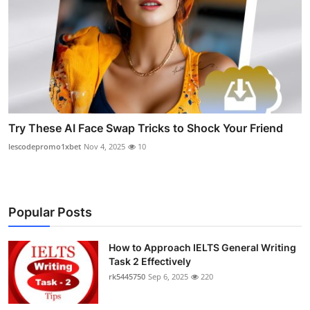
Try These AI Face Swap Tricks to Shock Your Friend
lescodepromo1xbet
Nov 4, 2025
10
Popular Posts
How to Approach IELTS General Writing
Task 2 Effectively
rk5445750
Sep 6, 2025
220