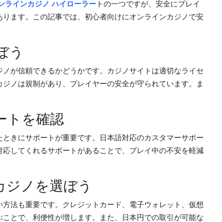
ンラインカジノ ハイローラー
トの一つですが、安全にプレイ
あります。この記事では、初心者向けにオンラインカジノで安
ぼう
ジノが信頼できるかどうかです。カジノサイトは適切なライセ
カジノは規制があり、プレイヤーの安全が守られています。ま
ートを確認
たときにサポートが重要です。日本語対応のカスタマーサポー
対応してくれるサポートがあることで、プレイ中の不安を軽減
カジノを選ぼう
い方法も重要です。クレジットカード、電子ウォレット、仮想
ぶことで、利便性が増します。また、日本円での取引が可能な