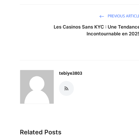
PREVIOUS ARTICL
Les Casinos Sans KYC : Une Tendanc
Incontournable en 202
tebiye3803
Related Posts