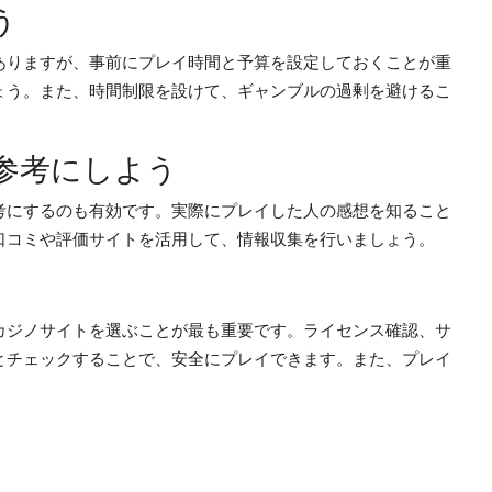
う
ありますが、事前にプレイ時間と予算を設定しておくことが重
ょう。また、時間制限を設けて、ギャンブルの過剰を避けるこ
参考にしよう
考にするのも有効です。実際にプレイした人の感想を知ること
口コミや評価サイトを活用して、情報収集を行いましょう。
カジノサイトを選ぶことが最も重要です。ライセンス確認、サ
とチェックすることで、安全にプレイできます。また、プレイ