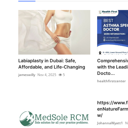
Labiaplasty in Dubai: Safe,
Comprehensiv
Affordable, and Life-Changing
with the Lead
Docto...
jameswilly
Nov 4, 2025
5
healthfirstcenter
https://www.
enNatureFar
w/
JohannaWyatt1
N