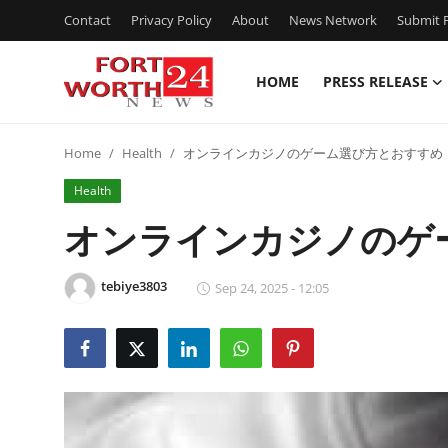
Contact
Privacy Policy
About
News Network
Submit P
HOME
PRESS RELEASE
Home
Home
Health
オンラインカジノのゲーム選び方とおすすめ
Press Release
Health
Contact
オンラインカジノのゲ
Privacy Policy
tebiye3803
Sep 24, 2025 - 12:05
About
News Network
Health