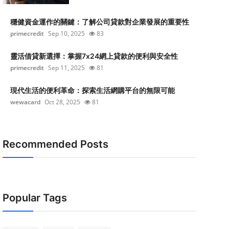
穩健資金運作的關鍵：了解公司貸款對企業發展的重要性
primecredit
Sep 10, 2025
83
靈活借貸新選擇：掌握7x24網上貸款的便利與安全性
primecredit
Sep 11, 2025
81
現代生活的便利革命：探索生活網購平台的無限可能
wewacard
Oct 28, 2025
81
Recommended Posts
Popular Tags