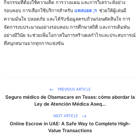
กิจกรรมที่ต้องใช้ความคิด การวางแผน และการวิเคราะห์อย่าง
รอบคอบ การเลือกใช้บริการสำหรับ
แทงบอล
ช่วยให้ผู้เล่นมี
ความมั่นใจ ปลอดภัย และได้รับข้อมูลครบถ้วนก่อนตัดสินใจ การ
จัดการงบประมาณอย่างรอบคอบ การศึกษาสถิติ และการเดิมพัน
อย่างมีวินัย จะช่วยเพิ่มโอกาสในการสร้างผลกำไรและประสบการณ์
ที่สนุกสนานจากทุกการแข่งขัน
PREVIOUS ARTICLE
Seguro médico de Obamacare en Texas: cómo abordar la
Ley de Atención Médica Aseq...
NEXT ARTICLE
Online Escrow in UAE: A Safe Way to Complete High-
Value Transactions