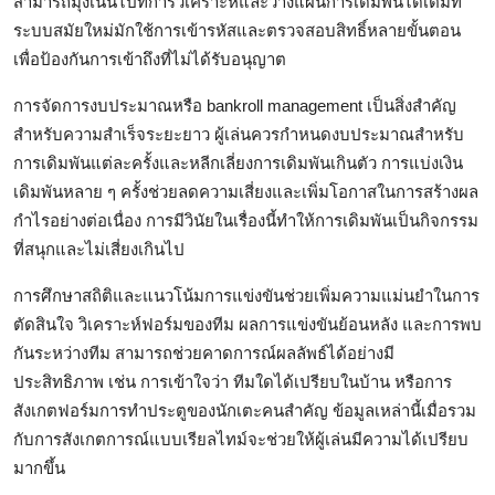
สามารถมุ่งเน้นไปที่การวิเคราะห์และวางแผนการเดิมพันได้เต็มที่
ระบบสมัยใหม่มักใช้การเข้ารหัสและตรวจสอบสิทธิ์หลายขั้นตอน
เพื่อป้องกันการเข้าถึงที่ไม่ได้รับอนุญาต
การจัดการงบประมาณหรือ bankroll management เป็นสิ่งสำคัญ
สำหรับความสำเร็จระยะยาว ผู้เล่นควรกำหนดงบประมาณสำหรับ
การเดิมพันแต่ละครั้งและหลีกเลี่ยงการเดิมพันเกินตัว การแบ่งเงิน
เดิมพันหลาย ๆ ครั้งช่วยลดความเสี่ยงและเพิ่มโอกาสในการสร้างผล
กำไรอย่างต่อเนื่อง การมีวินัยในเรื่องนี้ทำให้การเดิมพันเป็นกิจกรรม
ที่สนุกและไม่เสี่ยงเกินไป
การศึกษาสถิติและแนวโน้มการแข่งขันช่วยเพิ่มความแม่นยำในการ
ตัดสินใจ วิเคราะห์ฟอร์มของทีม ผลการแข่งขันย้อนหลัง และการพบ
กันระหว่างทีม สามารถช่วยคาดการณ์ผลลัพธ์ได้อย่างมี
ประสิทธิภาพ เช่น การเข้าใจว่า ทีมใดได้เปรียบในบ้าน หรือการ
สังเกตฟอร์มการทำประตูของนักเตะคนสำคัญ ข้อมูลเหล่านี้เมื่อรวม
กับการสังเกตการณ์แบบเรียลไทม์จะช่วยให้ผู้เล่นมีความได้เปรียบ
มากขึ้น