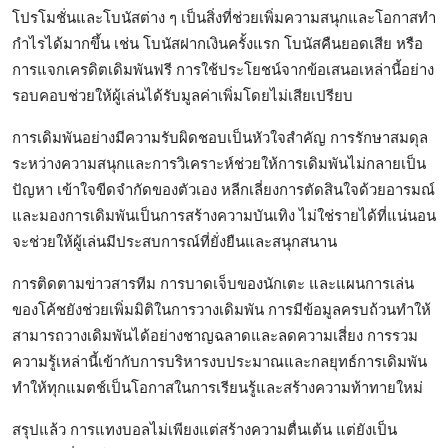
โปรโมชั่นและโบนัสต่าง ๆ เป็นสิ่งที่ช่วยเพิ่มความสนุกและโอกาสทำ
กำไรได้มากขึ้น เช่น โบนัสฝากเงินครั้งแรก โบนัสคืนยอดเสีย หรือ
การแจกเครดิตเดิมพันฟรี การใช้ประโยชน์จากข้อเสนอเหล่านี้อย่าง
รอบคอบช่วยให้ผู้เล่นได้รับมูลค่าเพิ่มโดยไม่เสียเปรียบ
การเดิมพันอย่างมีความรับผิดชอบเป็นหัวใจสำคัญ การรักษาสมดุล
ระหว่างความสนุกและการวิเคราะห์ช่วยให้การเดิมพันไม่กลายเป็น
ปัญหา เข้าใจขีดจำกัดของตัวเอง หลีกเลี่ยงการตัดสินใจด้วยอารมณ์
และมองการเดิมพันเป็นการสร้างความบันเทิง ไม่ใช่รายได้ที่แน่นอน
จะช่วยให้ผู้เล่นมีประสบการณ์ที่ยั่งยืนและสนุกสนาน
การติดตามข่าวสารทีม การบาดเจ็บของนักเตะ และแผนการเล่น
ของโค้ชยังช่วยเพิ่มมิติในการวางเดิมพัน การมีข้อมูลครบถ้วนทำให้
สามารถวางเดิมพันได้อย่างชาญฉลาดและลดความเสี่ยง การรวม
ความรู้เหล่านี้เข้ากับการบริหารงบประมาณและกลยุทธ์การเดิมพัน
ทำให้ทุกแมตช์เป็นโอกาสในการเรียนรู้และสร้างความท้าทายใหม่
สรุปแล้ว การแทงบอลไม่เพียงแต่สร้างความตื่นเต้น แต่ยังเป็น