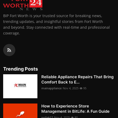
BIP Fort Worth is your trusted source for breaking news,
trending updates, and insightful stories from Fort Worth
and beyond. Stay connected with real-time and professional
coverage.
Trending Posts
Reliable Appliance Repairs That Bring
Comfort Back to E...
mainappliance
Nov 4, 2025
95
How to Experience Store
Management in BitLife: A Fun Guide
pollak12
Nov 4, 2025
80