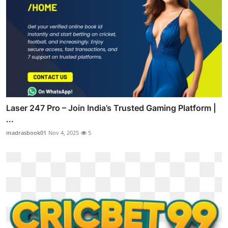
Laser 247 Pro – Join India’s Trusted Gaming Platform |
...
madrasbook01
Nov 4, 2025
5