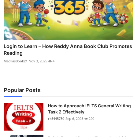
Login to Learn – How Reddy Anna Book Club Promotes
Reading
MadrasBook21
Nov 3, 2025
4
Popular Posts
How to Approach IELTS General Writing
Task 2 Effectively
rk5445750
Sep 6, 2025
220