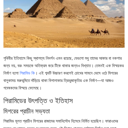
Submit Press Release
Guest Posting
Crypto
Advertise with US
পৃথিবীর ইতিহাসে কিছু স্থাপত্য নিদর্শন এমন রয়েছে, যেগুলো শুধু তাদের আকার বা নকশার
Business
জন্য নয়, বরং সময়কে অতিক্রম করে টিকে থাকার জন্যও বিখ্যাত। তেমনই এক বিস্ময়কর
নির্মাণ হলো
পিরামিড কি
। এই শব্দটি উচ্চারণ করলেই চোখের সামনে ভেসে ওঠে মিশরের
Finance
বালুকাময় মরুভূমিতে দাঁড়িয়ে থাকা বিশালাকার ত্রিভুজাকৃতির এক নির্মাণ—যা আজও
গবেষকদের বিস্ময়ে ফেলেছে।
Tech
পিরামিডের উৎপত্তি ও ইতিহাস
Real Estate
মিশরের প্রাচীন সভ্যতা
General
পিরামিড মূলত প্রাচীন মিশরের রাজাদের সমাধিসৌধ হিসেবে নির্মিত হয়েছিল। ফারাওদের