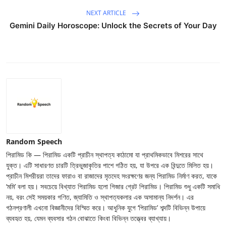
NEXT ARTICLE
Gemini Daily Horoscope: Unlock the Secrets of Your Day
Random Speech
পিরামিড কি — পিরামিড একটি প্রাচীন স্থাপত্য কাঠামো যা প্রাথমিকভাবে মিশরের সাথে
যুক্ত। এটি সাধারণত চারটি ত্রিভুজাকৃতির পাশে গঠিত হয়, যা উপরে এক বিন্দুতে মিলিত হয়।
প্রাচীন মিশরীয়রা তাদের ফারাও বা রাজাদের মৃতদেহ সংরক্ষণের জন্য পিরামিড নির্মাণ করত, যাকে
‘মমি’ বলা হয়। সবচেয়ে বিখ্যাত পিরামিড হলো গিজার গ্রেট পিরামিড। পিরামিড শুধু একটি সমাধি
নয়, বরং সেই সময়কার গণিত, জ্যামিতি ও স্থাপত্যকলার এক অসামান্য নিদর্শন। এর
গঠনপ্রণালী এখনো বিজ্ঞানীদের বিস্মিত করে। আধুনিক যুগে ‘পিরামিড’ শব্দটি বিভিন্ন উপায়ে
ব্যবহৃত হয়, যেমন ব্যবসার গঠন বোঝাতে কিংবা বিভিন্ন তত্ত্বের ব্যাখ্যায়।