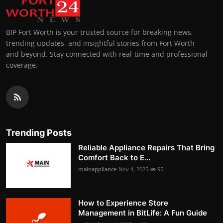
BIP Fort Worth is your trusted source for breaking news,
trending updates, and insightful stories from Fort Worth
and beyond. Stay connected with real-time and professional
coverage.
Trending Posts
Reliable Appliance Repairs That Bring
Comfort Back to E...
mainappliance
Nov 4, 2025
95
How to Experience Store
Management in BitLife: A Fun Guide