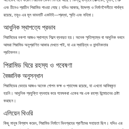
এবং চীনেও প্রাচীন পিরামিড পাওয়া গেছে। যদিও আকার, উদ্দেশ্য ও নির্মাণশৈলীতে পার্থক্য
রয়েছে, তবুও এর মূল ভাবনাটি একটাই—শ্রদ্ধা, স্মৃতি এবং মহিমা।
আধুনিক স্থাপত্যে প্রভাব
পিরামিডের নকশা আজও স্থাপত্য শিল্পে ব্যবহৃত হয়। অনেক স্মৃতিস্তম্ভ বা আধুনিক ভবনে
আমরা পিরামিড অনুপ্রাণিত আকার দেখতে পাই, যা এর স্থায়িত্ব ও নান্দনিকতার
প্রতিফলন।
পিরামিড ঘিরে রহস্য ও গবেষণা
বৈজ্ঞানিক অনুসন্ধান
পিরামিডের ভেতরে আজও অনেক গোপন কক্ষ ও প্যাসেজ রয়েছে, যা এখনো আবিষ্কৃত
হয়নি। আধুনিক প্রযুক্তি ব্যবহার করে গবেষকরা একের পর এক রহস্য উন্মোচনের চেষ্টা
করছেন।
এলিয়েন থিওরি
কিছু মানুষ বিশ্বাস করেন, পিরামিড নির্মাণে ভিনগ্রহের প্রাণীদের সহায়তা ছিল। যদিও এর