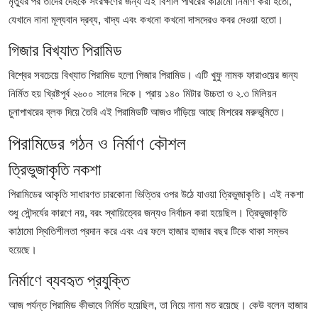
মৃত্যুর পর তাদের দেহকে সংরক্ষণের জন্য এই বিশাল পাথরের কাঠামো নির্মাণ করা হতো,
Top 10
যেখানে নানা মূল্যবান দ্রব্য, খাদ্য এবং কখনো কখনো দাসদেরও কবর দেওয়া হতো।
How To
গিজার বিখ্যাত পিরামিড
বিশ্বের সবচেয়ে বিখ্যাত পিরামিড হলো গিজার পিরামিড। এটি খুফু নামক ফারাওয়ের জন্য
Support Number
নির্মিত হয় খ্রিষ্টপূর্ব ২৬০০ সালের দিকে। প্রায় ১৪০ মিটার উচ্চতা ও ২.৩ মিলিয়ন
চুনাপাথরের ব্লক দিয়ে তৈরি এই পিরামিডটি আজও দাঁড়িয়ে আছে মিশরের মরুভূমিতে।
পিরামিডের গঠন ও নির্মাণ কৌশল
ত্রিভুজাকৃতি নকশা
পিরামিডের আকৃতি সাধারণত চারকোনা ভিত্তির ওপর উঠে যাওয়া ত্রিভুজাকৃতি। এই নকশা
শুধু সৌন্দর্যের কারণে নয়, বরং স্থায়িত্বের জন্যও নির্বাচন করা হয়েছিল। ত্রিভুজাকৃতি
কাঠামো স্থিতিশীলতা প্রদান করে এবং এর ফলে হাজার হাজার বছর টিকে থাকা সম্ভব
হয়েছে।
নির্মাণে ব্যবহৃত প্রযুক্তি
আজ পর্যন্ত পিরামিড কীভাবে নির্মিত হয়েছিল, তা নিয়ে নানা মত রয়েছে। কেউ বলেন হাজার