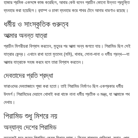
হাজার শ্রমিক একসঙ্গে কাজ করেছিল, আবার কেউ বলেন প্রাচীন কোনো উন্নত প্রযুক্তি
ব্যবহার করা হয়েছিল। র‌্যাম্প ও চাকা ব্যবহার করে পাথর টেনে আনার ধারণাও রয়েছে।
ধর্মীয় ও সাংস্কৃতিক গুরুত্ব
আত্মার অনন্ত যাত্রা
প্রাচীন মিশরীয়রা বিশ্বাস করতেন, মৃত্যুর পর আত্মা অন্য জগতে যায়। পিরামিড ছিল সেই
যাত্রার কেন্দ্র। এখানে রাখা হতো মৃতদেহ (মমি), খাবার, সোনা-দানা ও ধর্মীয় গ্রন্থ—যা
আত্মার যাত্রাকে সহজ করবে বলে তারা বিশ্বাস করতেন।
দেবতাদের প্রতি শ্রদ্ধা
ফারাওদের দেবতাজ্ঞানে পূজা করা হতো। তাই পিরামিড নির্মাণও ছিল একপ্রকার ধর্মীয়
উৎসর্গ। পিরামিডের দেয়ালে খোদাই করা থাকে নানা ধর্মীয় প্রতীক ও মন্ত্র, যা আত্মাকে পথ
দেখায়।
পিরামিড শুধু মিশরে নয়
অন্যান্য দেশের পিরামিড
অনেকেই মনে করেন পিরামিড কেবল মিশরে আছে। কিন্তু বাস্তবে মেক্সিকো, সুদান, পেরু