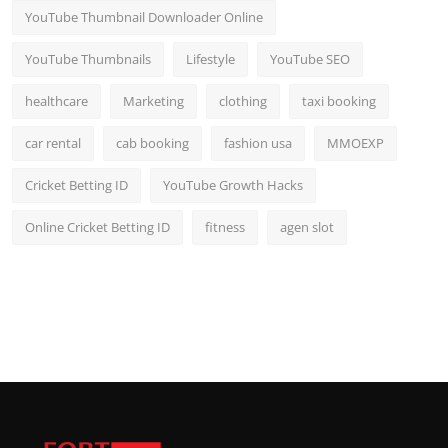
YouTube Thumbnail Downloader Online
YouTube Thumbnails
Lifestyle
YouTube SEO
healthcare
Marketing
clothing
taxi booking
car rental
cab booking
fashion usa
MMOEXP
Cricket Betting ID
YouTube Growth Hacks
Online Cricket Betting ID
fitness
agen slot