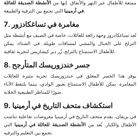
ممتعة للأطفال عبر النهر والأنفاق. إنها من
الأنشطة الصديقة للعائلة
التي تجمع بين الترفيه والطبيعة.
في أرمينيا
7. مغامرة في تساغكادزور
تُعد تساغكادزور وجهة رائعة للعائلات، خاصة في الصيف مع أنشطة مثل
التزلج على الحبال والمشي لمسافات طويلة. في الشتاء، يمكن
للأطفال الاستمتاع بالتزلج. زُر دير كيشاريس لتجربة ثقافية.
8. جسر خندزوريسك المتأرجح
يوفر هذا الجسر المعلق في خندزوريسك تجربة مثيرة للعائلات
المغامرة. يمكن للأطفال الاستمتاع بعبور الوادي، بينما يلتقط الآباء
صورًا للمناظر الطبيعية الخلابة.
9. استكشاف متحف التاريخ في أرمينيا
في يريفان، يقدم متحف التاريخ في أرمينيا معروضات تفاعلية تناسب
الأطفال والكبار. يُعد من
الأنشطة الصديقة للعائلة في أرمينيا
التي
تجمع بين التعليم والترفيه.