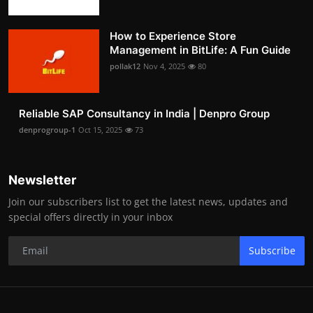
How to Experience Store
Management in BitLife: A Fun Guide
pollak12
Nov 4, 2025
80
Reliable SAP Consultancy in India | Denpro Group
denprogroup-1
Oct 15, 2025
73
Newsletter
Join our subscribers list to get the latest news, updates and
special offers directly in your inbox
Subscribe