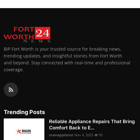
BIP Fort Worth is your trusted source for breaking news,
trending updates, and insightful stories from Fort Worth
and beyond. Stay connected with real-time and professional
coverage.
Trending Posts
Reliable Appliance Repairs That Bring
Comfort Back to E...
mainappliance
Nov 4, 2025
95