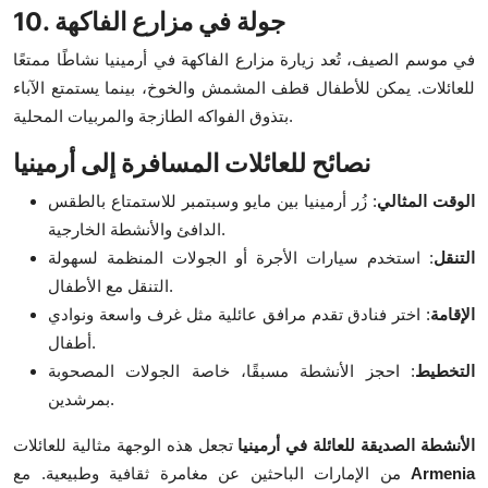
10. جولة في مزارع الفاكهة
في موسم الصيف، تُعد زيارة مزارع الفاكهة في أرمينيا نشاطًا ممتعًا
للعائلات. يمكن للأطفال قطف المشمش والخوخ، بينما يستمتع الآباء
بتذوق الفواكه الطازجة والمربيات المحلية.
نصائح للعائلات المسافرة إلى أرمينيا
الوقت المثالي
: زُر أرمينيا بين مايو وسبتمبر للاستمتاع بالطقس
الدافئ والأنشطة الخارجية.
التنقل
: استخدم سيارات الأجرة أو الجولات المنظمة لسهولة
التنقل مع الأطفال.
الإقامة
: اختر فنادق تقدم مرافق عائلية مثل غرف واسعة ونوادي
أطفال.
التخطيط
: احجز الأنشطة مسبقًا، خاصة الجولات المصحوبة
بمرشدين.
الأنشطة الصديقة للعائلة في أرمينيا
تجعل هذه الوجهة مثالية للعائلات
Armenia
من الإمارات الباحثين عن مغامرة ثقافية وطبيعية. مع