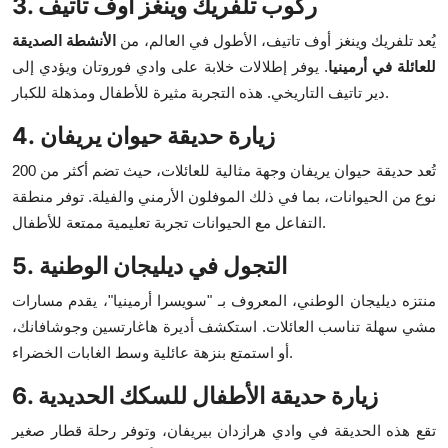
3. ركوب تلفريك وينغز أوف تاتيف
يُعد تلفريك وينغز أوف تاتيف، الأطول في العالم، من
الأنشطة الصديقة
للعائلة في أرمينيا
. يوفر إطلالات خلابة على وادي فوروتان ويؤدي إلى
دير تاتيف التاريخي. هذه التجربة مثيرة للأطفال ومذهلة للكبار.
4. زيارة حديقة حيوان يريفان
تُعد حديقة حيوان يريفان وجهة مثالية للعائلات، حيث تضم أكثر من 200
نوع من الحيوانات، بما في ذلك الموفلون الأرمني والفيلة. توفر منطقة
التفاعل مع الحيوانات تجربة تعليمية ممتعة للأطفال.
5. التجول في ديليجان الوطنية
منتزه ديليجان الوطني، المعروف بـ "سويسرا أرمينيا"، يقدم مسارات
مشي سهلة تناسب العائلات. استكشف أديرة هاغارتسين وجوشافانك،
أو استمتع بنزهة عائلية وسط الغابات الخضراء.
6. زيارة حديقة الأطفال للسكك الحديدية
تقع هذه الحديقة في وادي هرازدان بيريفان، وتوفر رحلة قطار صغير