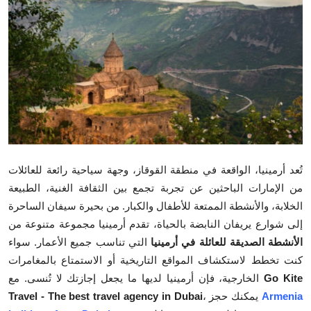
Submit Press Release
Guest Posting
Crypto
Advertise with US
Business
تُعد أرمينيا، الواقعة في منطقة القوقاز، وجهة سياحية رائعة للعائلات
Finance
من الإمارات الباحثين عن تجربة تجمع بين الثقافة الغنية، الطبيعة
الخلابة، والأنشطة الممتعة للأطفال والكبار. من بحيرة سيفان الساحرة
Tech
إلى شوارع يريفان النابضة بالحياة، تقدم أرمينيا مجموعة متنوعة من
الأنشطة الصديقة للعائلة في أرمينيا
التي تناسب جميع الأعمار. سواء
Real Estate
كنت تخطط لاستكشاف المواقع التاريخية أو الاستمتاع بالمغامرات
Go Kite
الخارجية، فإن أرمينيا لديها ما يجعل إجازتك لا تُنسى. مع
General
Armenia
، يمكنك حجز
Travel - The best travel agency in Dubai