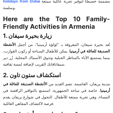
مصممة خصيصًا لتوفير تجربة عائلية ممتعة
holidays from Dubai
Top 10
وسلسة.
How To
Here are the Top 10 Family-
Friendly Activities in Armenia
Support Number
1. زيارة بحيرة سيفان
تُعد بحيرة سيفان، المعروفة بـ "لؤلؤة أرمينيا"، من أجمل
الأنشطة
الصديقة للعائلة في أرمينيا
. يمكن للأطفال السباحة أو ركوب القوارب،
بينما يستمتع الآباء بالمناظر الجبلية وتذوق الأسماك المحلية. زُر دير
سيفانافانك القريب لإضافة لمسة ثقافية.
2. استكشاف ستون تاون
مدينة يريفان، العاصمة، تضم العديد من
الأنشطة الصديقة للعائلة في
أرمينيا
، خاصة في ساحة الجمهورية. استمتع بالنوافير الراقصة في
المساء، وهي تجربة ممتعة للأطفال. التجول في شوارع يريفان يقدم
فرصة لاكتشاف المقاهي العائلية.