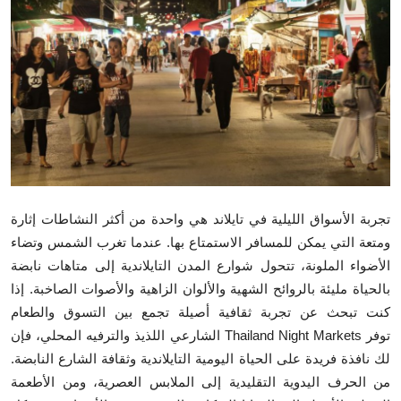
Health
Guest Posting
Advertise with US
Crypto
Business
تجربة الأسواق الليلية في تايلاند هي واحدة من أكثر النشاطات إثارة
Finance
ومتعة التي يمكن للمسافر الاستمتاع بها. عندما تغرب الشمس وتضاء
الأضواء الملونة، تتحول شوارع المدن التايلاندية إلى متاهات نابضة
Tech
بالحياة مليئة بالروائح الشهية والألوان الزاهية والأصوات الصاخبة. إذا
كنت تبحث عن تجربة ثقافية أصيلة تجمع بين التسوق والطعام
Real Estate
الشارعي اللذيذ والترفيه المحلي، فإن Thailand Night Markets توفر
لك نافذة فريدة على الحياة اليومية التايلاندية وثقافة الشارع النابضة.
General
من الحرف اليدوية التقليدية إلى الملابس العصرية، ومن الأطعمة