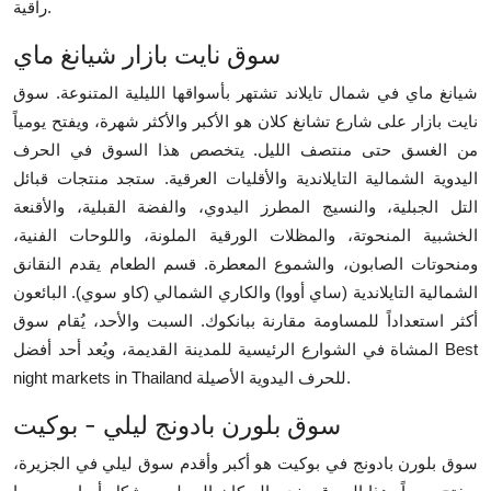
راقية.
سوق نايت بازار شيانغ ماي
شيانغ ماي في شمال تايلاند تشتهر بأسواقها الليلية المتنوعة. سوق
نايت بازار على شارع تشانغ كلان هو الأكبر والأكثر شهرة، ويفتح يومياً
من الغسق حتى منتصف الليل. يتخصص هذا السوق في الحرف
اليدوية الشمالية التايلاندية والأقليات العرقية. ستجد منتجات قبائل
التل الجبلية، والنسيج المطرز اليدوي، والفضة القبلية، والأقنعة
الخشبية المنحوتة، والمظلات الورقية الملونة، واللوحات الفنية،
ومنحوتات الصابون، والشموع المعطرة. قسم الطعام يقدم النقانق
الشمالية التايلاندية (ساي أووا) والكاري الشمالي (كاو سوي). البائعون
أكثر استعداداً للمساومة مقارنة ببانكوك. السبت والأحد، يُقام سوق
المشاة في الشوارع الرئيسية للمدينة القديمة، ويُعد أحد أفضل Best
night markets in Thailand للحرف اليدوية الأصيلة.
سوق بلورن بادونج ليلي - بوكيت
سوق بلورن بادونج في بوكيت هو أكبر وأقدم سوق ليلي في الجزيرة،