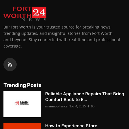
BIP Fort Worth is your trusted source for breaking news,
trending updates, and insightful stories from Fort Worth
and beyond. Stay connected with real-time and professional
coverage.
Trending Posts
Reliable Appliance Repairs That Bring
Comfort Back to E...
mainappliance
Nov 4, 2025
95
How to Experience Store