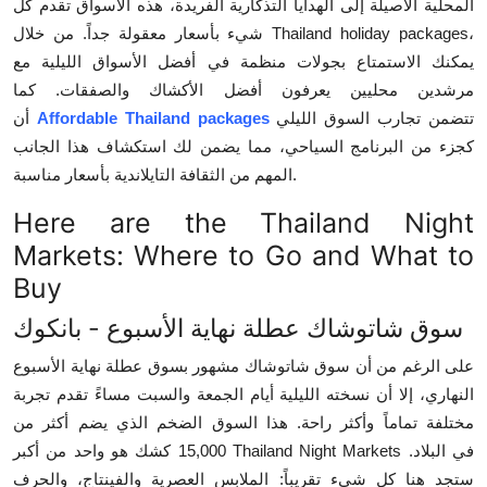
المحلية الأصيلة إلى الهدايا التذكارية الفريدة، هذه الأسواق تقدم كل
Top 10
شيء بأسعار معقولة جداً. من خلال Thailand holiday packages،
يمكنك الاستمتاع بجولات منظمة في أفضل الأسواق الليلية مع
How To
مرشدين محليين يعرفون أفضل الأكشاك والصفقات. كما
تتضمن تجارب السوق الليلي
Affordable Thailand packages
أن
Support Number
كجزء من البرنامج السياحي، مما يضمن لك استكشاف هذا الجانب
المهم من الثقافة التايلاندية بأسعار مناسبة.
Here are the Thailand Night
Markets: Where to Go and What to
Buy
سوق شاتوشاك عطلة نهاية الأسبوع - بانكوك
على الرغم من أن سوق شاتوشاك مشهور بسوق عطلة نهاية الأسبوع
النهاري، إلا أن نسخته الليلية أيام الجمعة والسبت مساءً تقدم تجربة
مختلفة تماماً وأكثر راحة. هذا السوق الضخم الذي يضم أكثر من
15,000 كشك هو واحد من أكبر Thailand Night Markets في البلاد.
ستجد هنا كل شيء تقريباً: الملابس العصرية والفينتاج، والحرف