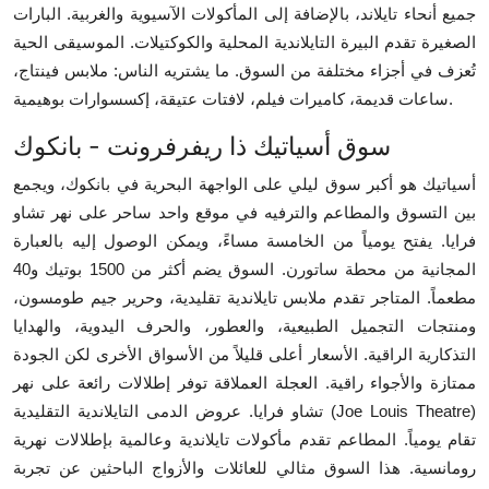
جميع أنحاء تايلاند، بالإضافة إلى المأكولات الآسيوية والغربية. البارات
الصغيرة تقدم البيرة التايلاندية المحلية والكوكتيلات. الموسيقى الحية
تُعزف في أجزاء مختلفة من السوق. ما يشتريه الناس: ملابس فينتاج،
ساعات قديمة، كاميرات فيلم، لافتات عتيقة، إكسسوارات بوهيمية.
سوق أسياتيك ذا ريفرفرونت - بانكوك
أسياتيك هو أكبر سوق ليلي على الواجهة البحرية في بانكوك، ويجمع
بين التسوق والمطاعم والترفيه في موقع واحد ساحر على نهر تشاو
فرايا. يفتح يومياً من الخامسة مساءً، ويمكن الوصول إليه بالعبارة
المجانية من محطة ساتورن. السوق يضم أكثر من 1500 بوتيك و40
مطعماً. المتاجر تقدم ملابس تايلاندية تقليدية، وحرير جيم طومسون،
ومنتجات التجميل الطبيعية، والعطور، والحرف اليدوية، والهدايا
التذكارية الراقية. الأسعار أعلى قليلاً من الأسواق الأخرى لكن الجودة
ممتازة والأجواء راقية. العجلة العملاقة توفر إطلالات رائعة على نهر
تشاو فرايا. عروض الدمى التايلاندية التقليدية (Joe Louis Theatre)
تقام يومياً. المطاعم تقدم مأكولات تايلاندية وعالمية بإطلالات نهرية
رومانسية. هذا السوق مثالي للعائلات والأزواج الباحثين عن تجربة