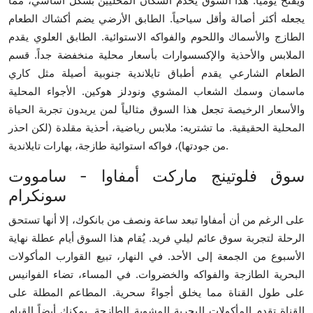
ويفتح يومياً. هذا السوق يخدم السكان المحليين بشكل أساسي، مما
يجعله أكثر أصالة وأقل سياحياً. الطابق الأرضي يضم أكشاك الطعام
الطازج والأسماك واللحوم والفواكه الاستوائية. الطابق العلوي يقدم
الملابس والأحذية والإكسسوارات بأسعار محلية منخفضة جداً. قسم
الطعام الشارعي يقدم أطباق تايلاندية جنوبية أصيلة مثل كاري
ماسمان وسمك الشعاب المشوي ونودلز هوكين. الأجواء المحلية
والأسعار الرخيصة تجعل هذا السوق مثالياً لمن يريدون تجربة الحياة
المحلية الحقيقية. ما تشتريه: ملابس رياضية، أحذية مقلدة (لكن احذر
من جودتها)، فواكه استوائية طازجة، بهارات تايلاندية.
سوق فلوتينج ماركت أمفاوا - سامووت
سونكرام
على الرغم من أن أمفاوا تبعد ساعة ونصف من بانكوك، إلا أنها تستحق
الرحلة لتجربة سوق عائم ليلي فريد. يُقام هذا السوق أيام عطلة نهاية
الأسبوع من الجمعة إلى الأحد. في النهار، تبيع القوارب المأكولات
البحرية الطازجة والفواكه والخضروات. في المساء، تضاء الفوانيس
على طول القناة مما يخلق أجواءً سحرية. المطاعم المطلة على
القناة تقدم المأكولات البحرية المشوية الطازجة. يمكنك أيضاً القيام