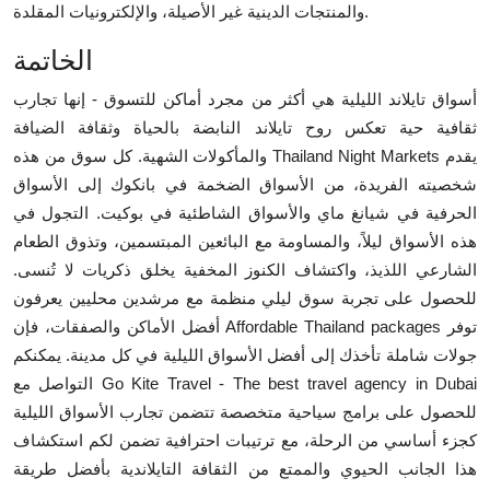
والمنتجات الدينية غير الأصيلة، والإلكترونيات المقلدة.
الخاتمة
أسواق تايلاند الليلية هي أكثر من مجرد أماكن للتسوق - إنها تجارب
ثقافية حية تعكس روح تايلاند النابضة بالحياة وثقافة الضيافة
والمأكولات الشهية. كل سوق من هذه Thailand Night Markets يقدم
شخصيته الفريدة، من الأسواق الضخمة في بانكوك إلى الأسواق
الحرفية في شيانغ ماي والأسواق الشاطئية في بوكيت. التجول في
هذه الأسواق ليلاً، والمساومة مع البائعين المبتسمين، وتذوق الطعام
الشارعي اللذيذ، واكتشاف الكنوز المخفية يخلق ذكريات لا تُنسى.
للحصول على تجربة سوق ليلي منظمة مع مرشدين محليين يعرفون
أفضل الأماكن والصفقات، فإن Affordable Thailand packages توفر
جولات شاملة تأخذك إلى أفضل الأسواق الليلية في كل مدينة. يمكنكم
التواصل مع Go Kite Travel - The best travel agency in Dubai
للحصول على برامج سياحية متخصصة تتضمن تجارب الأسواق الليلية
كجزء أساسي من الرحلة، مع ترتيبات احترافية تضمن لكم استكشاف
هذا الجانب الحيوي والممتع من الثقافة التايلاندية بأفضل طريقة