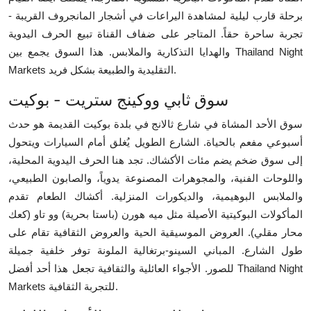
برحلة قارب ليلية لمشاهدة اليراعات في أشجار المانجروف القريبة -
تجربة ساحرة حقاً. المتاجر على ضفاف القناة تبيع الحرف اليدوية
والهدايا التذكارية والملابس. هذا السوق يجمع بين Thailand Night
Markets التقليدية والطبيعة بشكل فريد.
سوق ثابي ووكينج ستريت - بوكيت
سوق الأحد المشاة في شارع ثالانج في بلدة بوكيت القديمة هو حدث
أسبوعي مفعم بالحياة. الشارع الطويل يُغلق أمام السيارات ويتحول
إلى سوق ضخم يضم مئات الأكشاك. تجد هنا الحرف اليدوية المحلية،
واللوحات الفنية، والمجوهرات المصنوعة يدوياً، والصابون الطبيعي،
والملابس البوهيمية، والديكورات المنزلية. أكشاك الطعام تقدم
المأكولات البوكيتية الأصيلة مثل ميه هورن (باستا بحرية) وو تاو (كعك
محار مقلي). العروض الموسيقية الحية والعروض الثقافية تقام على
طول الشارع. المباني السينو-برتغالية الملونة توفر خلفية جميلة
للصور. الأجواء العائلية والثقافية تجعل هذا أحد أفضل Thailand Night
Markets للتجربة الثقافية.