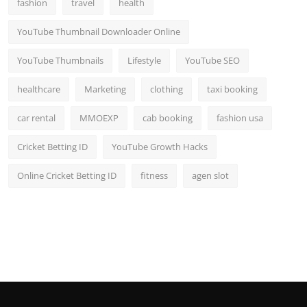
fashion
travel
health
YouTube Thumbnail Downloader Online
YouTube Thumbnails
Lifestyle
YouTube SEO
healthcare
Marketing
clothing
taxi booking
car rental
MMOEXP
cab booking
fashion usa
Cricket Betting ID
YouTube Growth Hacks
Online Cricket Betting ID
fitness
agen slot