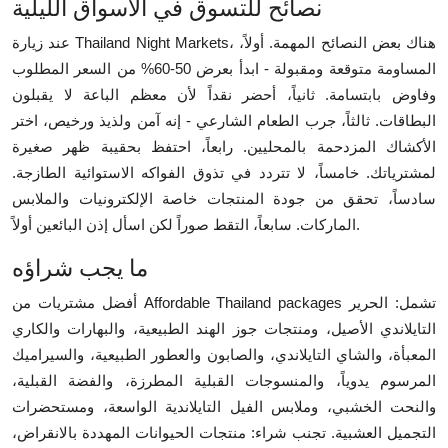
نصائح للتسوق في الأسواق الليلية
عند زيارة Thailand Night Markets، هناك بعض النصائح المهمة. أولاً،
المساومة متوقعة ومقبولة - ابدأ بعرض 50-60% من السعر المطلوب
وفاوض بابتسامة. ثانياً، أحضر نقداً لأن معظم الباعة لا يقبلون
البطاقات. ثالثاً، جرب الطعام الشارعي - إنه آمن ولذيذ ورخيص، اختر
الأكشاك المزدحمة بالمحليين. رابعاً، احتفظ بحقيبة ظهر صغيرة
لمشترياتك. خامساً، لا تتردد في تذوق الفواكه الاستوائية الطازجة.
سادساً، تحقق من جودة المنتجات خاصة الإلكترونيات والملابس
الماركات. سابعاً، التقط صوراً لكن اسأل إذن البائعين أولاً.
ما يجب شراؤه
أفضل مشتريات من Affordable Thailand packages تشمل: الحرير
التايلاندي الأصيل، ومنتجات جوز الهند الطبيعية، والبهارات والكاري
المعبأة، والشاي التايلاندي، والصابون والعطور الطبيعية، والسيراميك
المرسوم يدوياً، والمنسوجات القبلية المطرزة، والفضة القبلية،
والنحت الخشبي، وملابس الفيل التايلاندية الواسعة، ومستحضرات
التجميل العشبية. تجنب شراء: منتجات الحيوانات المهددة بالانقراض،