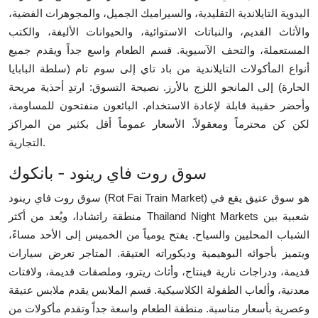
اليدوية التايلاندية التقليدية، والسيراميك الجميل، والمجوهرات الفضية،
والأثاث القديم، والنباتات الاستوائية، والحيوانات الأليفة، والكتب
المستعملة، والتحف الآسيوية. قسم الطعام واسع جداً ويقدم جميع
أنواع المأكولات التايلاندية من باد تاي إلى سوم تام (سلطة البابايا
الحارة) إلى المانجو اللزج بالأرز. نصيحة التسوق: ارتدِ أحذية مريحة
وأحضر حقيبة قابلة لإعادة الاستخدام. البائعون منفتحون للمساومة،
لكن كن محترماً ومعقولاً. الأسعار عموماً أقل بكثير من المراكز
التجارية.
سوق روت فاي رينود - بانكوك
سوق روت فاي رينود (Rot Fai Train Market) هو سوق عتيق يقع في
منطقة راتشادا، ويُعد من أكثر Thailand Night Markets شعبية بين
الشباب المحليين والسياح. يفتح يومياً من الخميس إلى الأحد مساءً،
ويتميز بأجوائه البوهيمية وديكوراته العتيقة. المتاجر تعرض سيارات
قديمة، ودراجات نارية فينتاج، وأثاث ريترو، وملصقات قديمة، ولافتات
معدنية، وألعاب الطفولة الكلاسيكية. قسم الملابس يقدم ملابس عتيقة
وعصرية بأسعار مناسبة. منطقة الطعام واسعة جداً وتقدم مأكولات من