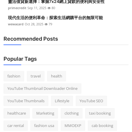
靈活借貸新選擇：掌握7x24網上貸款的便利與安全性
primecredit
Sep 11, 2025
80
現代生活的便利革命：探索生活網購平台的無限可能
wewacard
Oct 28, 2025
79
Recommended Posts
Popular Tags
fashion
travel
health
YouTube Thumbnail Downloader Online
YouTube Thumbnails
Lifestyle
YouTube SEO
healthcare
Marketing
clothing
taxi booking
car rental
fashion usa
MMOEXP
cab booking