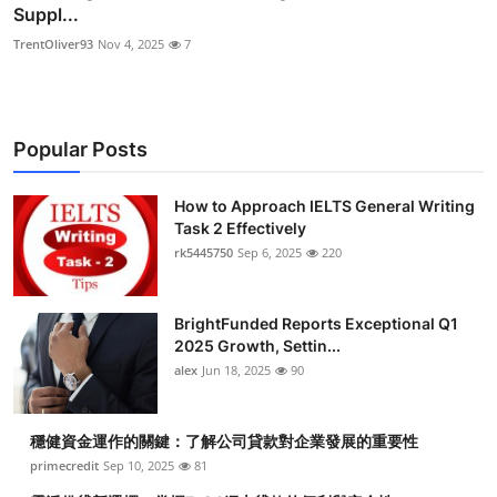
Suppl...
TrentOliver93
Nov 4, 2025
7
Popular Posts
How to Approach IELTS General Writing
Task 2 Effectively
rk5445750
Sep 6, 2025
220
BrightFunded Reports Exceptional Q1
2025 Growth, Settin...
alex
Jun 18, 2025
90
穩健資金運作的關鍵：了解公司貸款對企業發展的重要性
primecredit
Sep 10, 2025
81