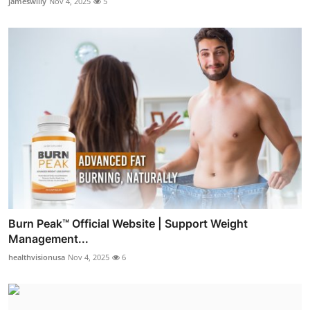
jameswilly
Nov 4, 2025
5
Burn Peak™ Official Website | Support Weight
Management...
healthvisionusa
Nov 4, 2025
6