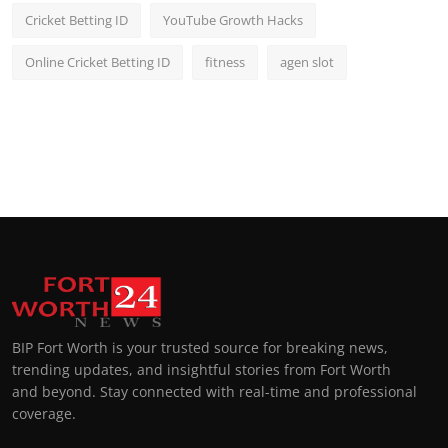
Cricket Betting ID
YouTube Growth Hacks
Online Cricket Betting ID
fitness
agen slot
BIP Fort Worth is your trusted source for breaking news,
trending updates, and insightful stories from Fort Worth
and beyond. Stay connected with real-time and professional
coverage.