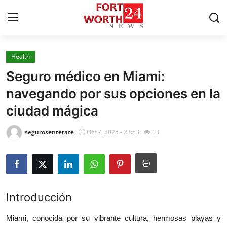
Health
Home
Seguro médico en Miami:
Press Release
navegando por sus opciones en la
ciudad mágica
Contact
segurosenterate
Oct 7, 2025 - 23:53
13
Privacy Policy
About
News Network
Introducci
ó
n
Health
Miami, conocida por su vibrante cultura, hermosas playas y