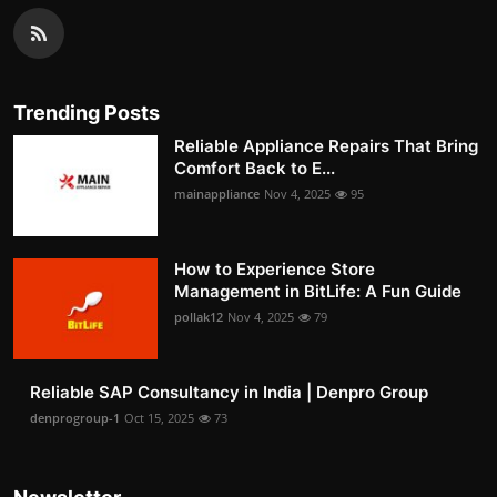
Trending Posts
Reliable Appliance Repairs That Bring
Comfort Back to E...
mainappliance
Nov 4, 2025
95
How to Experience Store
Management in BitLife: A Fun Guide
pollak12
Nov 4, 2025
79
Reliable SAP Consultancy in India | Denpro Group
denprogroup-1
Oct 15, 2025
73