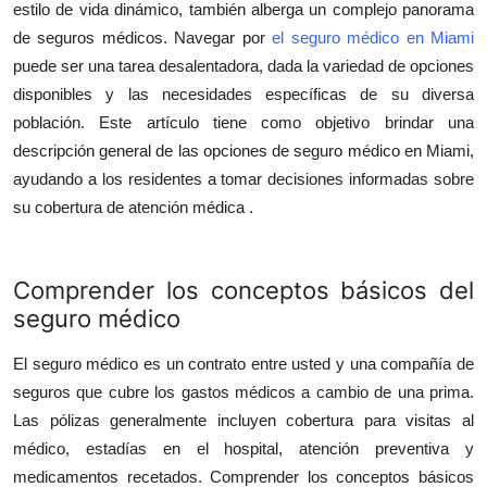
estilo de vida dinámico, también alberga un complejo panorama
Submit Press Release
de seguros médicos. Navegar por
el seguro médico en Miami
puede ser una tarea desalentadora, dada la variedad de opciones
Guest Posting
disponibles y las necesidades específicas de su diversa
población. Este artículo tiene como objetivo brindar una
Crypto
descripción general de las opciones de seguro médico en Miami,
ayudando a los residentes a tomar decisiones informadas sobre
Advertise with US
su cobertura
de atención médica
.
Business
Comprender los conceptos b
á
sicos del
Finance
seguro m
é
dico
Tech
El seguro médico es un contrato entre usted y una compañía de
seguros que cubre los gastos médicos a cambio de una prima.
Real Estate
Las pólizas generalmente incluyen cobertura para visitas al
médico, estadías en el hospital, atención preventiva y
General
medicamentos recetados. Comprender los conceptos básicos