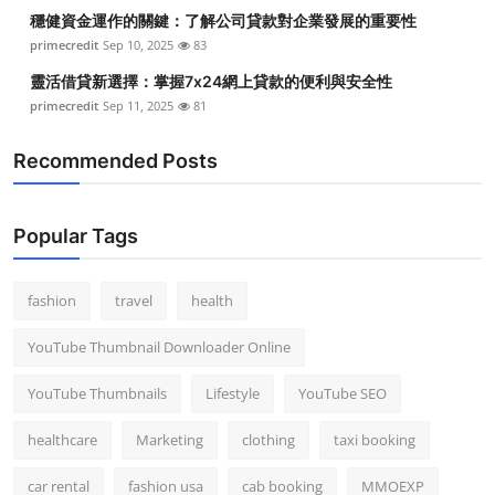
穩健資金運作的關鍵：了解公司貸款對企業發展的重要性
primecredit
Sep 10, 2025
83
靈活借貸新選擇：掌握7x24網上貸款的便利與安全性
primecredit
Sep 11, 2025
81
Recommended Posts
Popular Tags
fashion
travel
health
YouTube Thumbnail Downloader Online
YouTube Thumbnails
Lifestyle
YouTube SEO
healthcare
Marketing
clothing
taxi booking
car rental
fashion usa
cab booking
MMOEXP