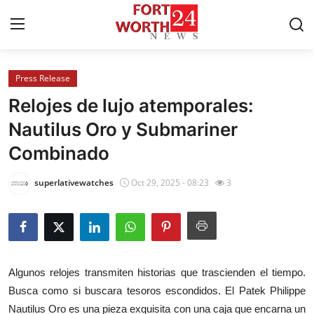
Press Release
Home
Relojes de lujo atemporales:
Contact
Nautilus Oro y Submariner
Combinado
Press Release
superlativewatches
Oct 29, 2025 - 08:23
3
Privacy Policy
About
News Network
Algunos relojes transmiten historias que trascienden el tiempo.
Busca como si buscara tesoros escondidos. El Patek Philippe
Submit Press Release
Nautilus Oro es una pieza exquisita con una caja que encarna un