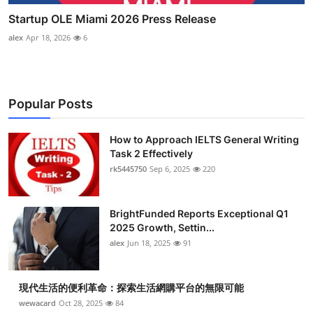
Startup OLE Miami 2026 Press Release
alex
Apr 18, 2026
6
Popular Posts
How to Approach IELTS General Writing
Task 2 Effectively
rk5445750
Sep 6, 2025
220
BrightFunded Reports Exceptional Q1
2025 Growth, Settin...
alex
Jun 18, 2025
91
現代生活的便利革命：探索生活網購平台的無限可能
wewacard
Oct 28, 2025
84