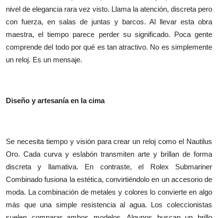
nivel de elegancia rara vez visto. Llama la atención, discreta pero
Health
con fuerza, en salas de juntas y barcos. Al llevar esta obra
maestra, el tiempo parece perder su significado. Poca gente
Guest Posting
comprende del todo por qué es tan atractivo. No es simplemente
Advertise with US
un reloj. Es un mensaje.
Crypto
Diseño y artesanía en la cima
Business
Finance
Se necesita tiempo y visión para crear un reloj como el Nautilus
Oro. Cada curva y eslabón transmiten arte y brillan de forma
Tech
discreta y llamativa. En contraste, el Rolex Submariner
Real Estate
Combinado fusiona la estética, convirtiéndolo en un accesorio de
moda. La combinación de metales y colores lo convierte en algo
General
más que una simple resistencia al agua. Los coleccionistas
suelen comparar ambos modelos. Algunos buscan un brillo