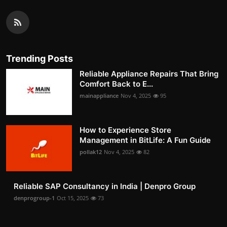
Trending Posts
Reliable Appliance Repairs That Bring
Comfort Back to E...
mainappliance
Nov 4, 2025
95
How to Experience Store
Management in BitLife: A Fun Guide
pollak12
Nov 4, 2025
82
Reliable SAP Consultancy in India | Denpro Group
denprogroup-1
Oct 15, 2025
73