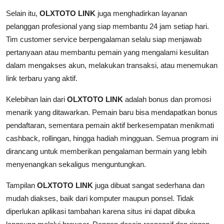
Selain itu,
OLXTOTO LINK
juga menghadirkan layanan
pelanggan profesional yang siap membantu 24 jam setiap hari.
Tim customer service berpengalaman selalu siap menjawab
pertanyaan atau membantu pemain yang mengalami kesulitan
dalam mengakses akun, melakukan transaksi, atau menemukan
link terbaru yang aktif.
Kelebihan lain dari
OLXTOTO LINK
adalah bonus dan promosi
menarik yang ditawarkan. Pemain baru bisa mendapatkan bonus
pendaftaran, sementara pemain aktif berkesempatan menikmati
cashback, rollingan, hingga hadiah mingguan. Semua program ini
dirancang untuk memberikan pengalaman bermain yang lebih
menyenangkan sekaligus menguntungkan.
Tampilan
OLXTOTO LINK
juga dibuat sangat sederhana dan
mudah diakses, baik dari komputer maupun ponsel. Tidak
diperlukan aplikasi tambahan karena situs ini dapat dibuka