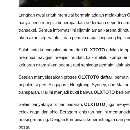
Langkah awal untuk memulai bermain adalah melakukan
O
hanya perlu mengisi beberapa data sederhana seperti nama
transaksi. Semua informasi ini dijamin aman karena dilindu
akun akan segera aktif, dan pemain dapat langsung login u
Salah satu keunggulan utama dari
OLXTOTO
adalah tampi
membuat navigasi menjadi mudah, baik melalui komputer mau
keluaran ditampilkan secara rapi sehingga pemain tidak a
Setelah menyelesaikan proses
OLXTOTO daftar
, pemain 
populer, seperti Singapore, Hongkong, Sydney, dan Macau.
transparan. Hal ini menjadi bukti bahwa
OLXTOTO
berkomi
Selain banyaknya pilihan pasaran,
OLXTOTO
juga menyedi
colok naga, dan shio. Beragam jenis taruhan ini memungk
masing-masing. Dengan kombinasi keberuntungan dan per
besar.