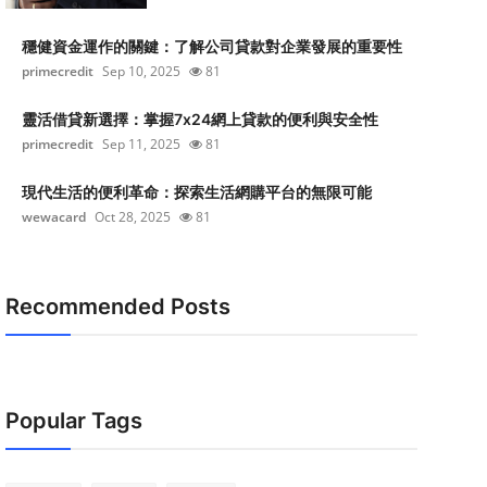
穩健資金運作的關鍵：了解公司貸款對企業發展的重要性
primecredit
Sep 10, 2025
81
靈活借貸新選擇：掌握7x24網上貸款的便利與安全性
primecredit
Sep 11, 2025
81
現代生活的便利革命：探索生活網購平台的無限可能
wewacard
Oct 28, 2025
81
Recommended Posts
Popular Tags