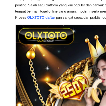
penting. Salah satu platform yang kini populer dan banya
Health
tempat bermain togel online yang aman, modern, serta me
Guest Posting
Proses
OLXTOTO daftar
pun sangat cepat dan praktis, 
Advertise with US
Crypto
Business
Finance
Tech
Real Estate
General