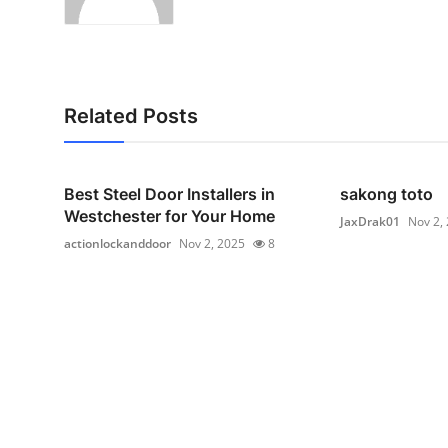
Related Posts
Best Steel Door Installers in
sakong toto
Westchester for Your Home
JaxDrak01
Nov 2,
actionlockanddoor
Nov 2, 2025
8