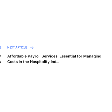
E
NEXT ARTICLE
y
Affordable Payroll Services: Essential for Managing
s
Costs in the Hospitality Ind...