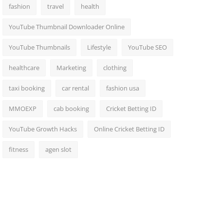
fashion
travel
health
YouTube Thumbnail Downloader Online
YouTube Thumbnails
Lifestyle
YouTube SEO
healthcare
Marketing
clothing
taxi booking
car rental
fashion usa
MMOEXP
cab booking
Cricket Betting ID
YouTube Growth Hacks
Online Cricket Betting ID
fitness
agen slot