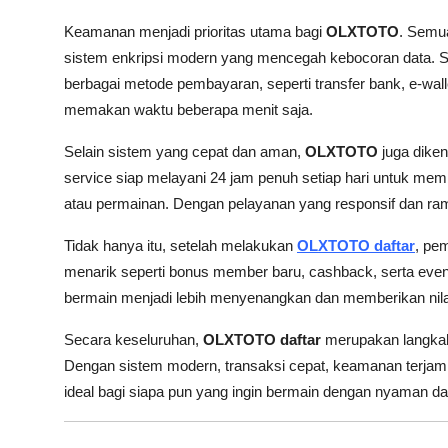
Keamanan menjadi prioritas utama bagi
OLXTOTO
. Semua
sistem enkripsi modern yang mencegah kebocoran data. S
berbagai metode pembayaran, seperti transfer bank, e-wall
memakan waktu beberapa menit saja.
Selain sistem yang cepat dan aman,
OLXTOTO
juga diken
service siap melayani 24 jam penuh setiap hari untuk mem
atau permainan. Dengan pelayanan yang responsif dan ra
Tidak hanya itu, setelah melakukan
OLXTOTO daftar
, pe
menarik seperti bonus member baru, cashback, serta ev
bermain menjadi lebih menyenangkan dan memberikan nil
Secara keseluruhan,
OLXTOTO daftar
merupakan langkah 
Dengan sistem modern, transaksi cepat, keamanan terjam
ideal bagi siapa pun yang ingin bermain dengan nyaman da