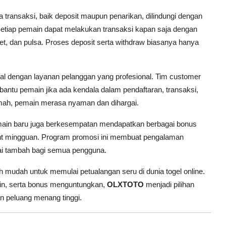
 transaksi, baik deposit maupun penarikan, dilindungi dengan
etiap pemain dapat melakukan transaksi kapan saja dengan
et, dan pulsa. Proses deposit serta withdraw biasanya hanya
al dengan layanan pelanggan yang profesional. Tim customer
bantu pemain jika ada kendala dalam pendaftaran, transaksi,
mah, pemain merasa nyaman dan dihargai.
main baru juga berkesempatan mendapatkan berbagai bonus
ent mingguan. Program promosi ini membuat pengalaman
ai tambah bagi semua pengguna.
mudah untuk memulai petualangan seru di dunia togel online.
in, serta bonus menguntungkan,
OLXTOTO
menjadi pilihan
n peluang menang tinggi.