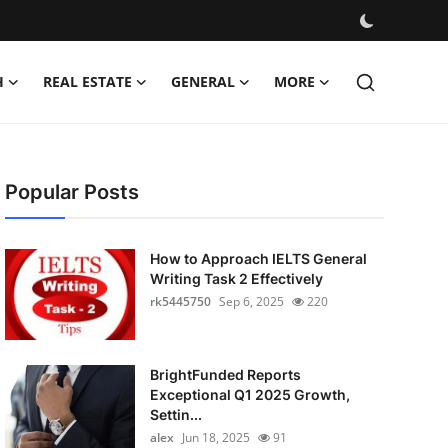
H
REAL ESTATE
GENERAL
MORE
Popular Posts
How to Approach IELTS General
Writing Task 2 Effectively
rk5445750
Sep 6, 2025
220
BrightFunded Reports
Exceptional Q1 2025 Growth,
Settin...
alex
Jun 18, 2025
91