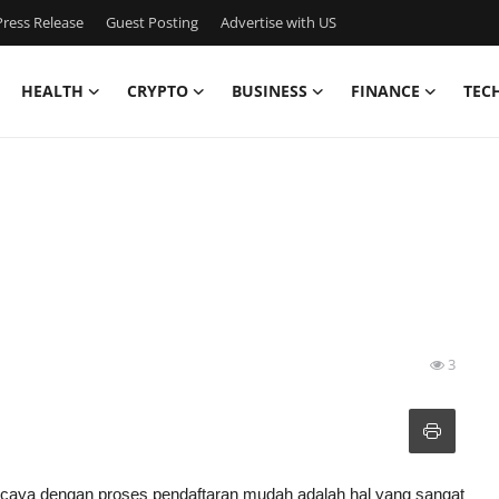
ress Release
Guest Posting
Advertise with US
HEALTH
CRYPTO
BUSINESS
FINANCE
TEC
3
rcaya dengan proses pendaftaran mudah adalah hal yang sangat