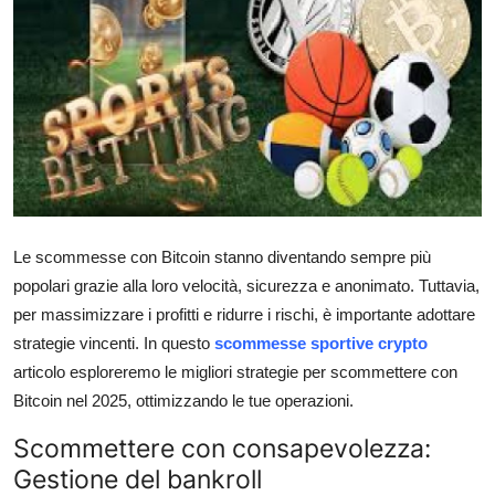
Health
Guest Posting
Advertise with US
Crypto
Business
Le scommesse con Bitcoin stanno diventando sempre più
popolari grazie alla loro velocità, sicurezza e anonimato. Tuttavia,
Finance
per massimizzare i profitti e ridurre i rischi, è importante adottare
strategie vincenti. In questo
scommesse sportive crypto
Tech
articolo esploreremo le migliori strategie per scommettere con
Bitcoin nel 2025, ottimizzando le tue operazioni.
Real Estate
Scommettere con consapevolezza:
General
Gestione del bankroll