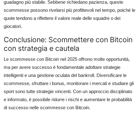
guadagno più stabile. Sebbene richiedano pazienza, queste
scommesse possono rivelarsi più profittevoli nel tempo, poiché le
quote tendono a riflettere il valore reale delle squadre o dei
giocatori.
Conclusione: Scommettere con Bitcoin
con strategia e cautela
Le scommesse con Bitcoin nel 2025 offrono molte opportunità,
ma per avere successo è fondamentale adottare strategie
intelligenti e una gestione oculata del bankroll. Diversificare le
scommesse, sfruttare i bonus, monitorare i mercati e studiare gli
sport sono tutte strategie vincenti. Con un approccio disciplinato
e informato, è possibile ridurre i rischi e aumentare le probabilità
di successo nelle scommesse con Bitcoin.