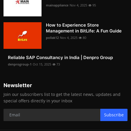
mainappliance
Nov 4, 2025
95
How to Experience Store
Management in BitLife: A Fun Guide
pollak12
Nov 4, 2025
80
Reliable SAP Consultancy in India | Denpro Group
denprogroup-1
Oct 15, 2025
73
Newsletter
Join our subscribers list to get the latest news, updates and
special offers directly in your inbox
Subscribe