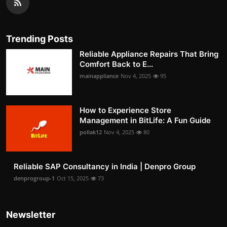
Trending Posts
Reliable Appliance Repairs That Bring
Comfort Back to E...
mainappliance
Nov 4, 2025
95
How to Experience Store
Management in BitLife: A Fun Guide
pollak12
Nov 4, 2025
80
Reliable SAP Consultancy in India | Denpro Group
denprogroup-1
Oct 15, 2025
73
Newsletter