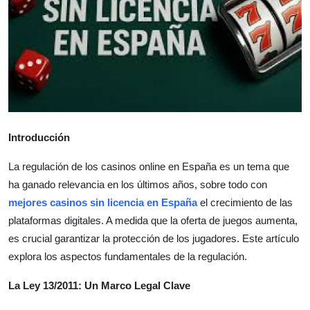
Health
Guest Posting
Advertise with US
Crypto
Introducción
Business
La regulación de los casinos online en España es un tema que
ha ganado relevancia en los últimos años, sobre todo con
Finance
mejores casinos sin licencia en España
el crecimiento de las
Tech
plataformas digitales. A medida que la oferta de juegos aumenta,
es crucial garantizar la protección de los jugadores. Este artículo
Real Estate
explora los aspectos fundamentales de la regulación.
La Ley 13/2011: Un Marco Legal Clave
General