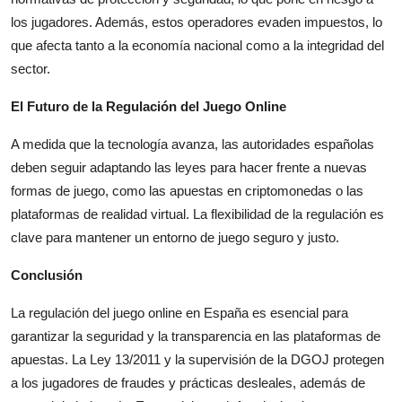
los jugadores. Además, estos operadores evaden impuestos, lo
que afecta tanto a la economía nacional como a la integridad del
sector.
El Futuro de la Regulación del Juego Online
A medida que la tecnología avanza, las autoridades españolas
deben seguir adaptando las leyes para hacer frente a nuevas
formas de juego, como las apuestas en criptomonedas o las
plataformas de realidad virtual. La flexibilidad de la regulación es
clave para mantener un entorno de juego seguro y justo.
Conclusión
La regulación del juego online en España es esencial para
garantizar la seguridad y la transparencia en las plataformas de
apuestas. La Ley 13/2011 y la supervisión de la DGOJ protegen
a los jugadores de fraudes y prácticas desleales, además de