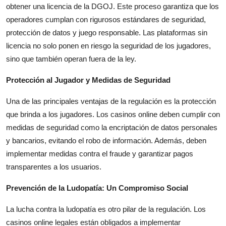
obtener una licencia de la DGOJ. Este proceso garantiza que los
operadores cumplan con rigurosos estándares de seguridad,
protección de datos y juego responsable. Las plataformas sin
licencia no solo ponen en riesgo la seguridad de los jugadores,
sino que también operan fuera de la ley.
Protección al Jugador y Medidas de Seguridad
Una de las principales ventajas de la regulación es la protección
que brinda a los jugadores. Los casinos online deben cumplir con
medidas de seguridad como la encriptación de datos personales
y bancarios, evitando el robo de información. Además, deben
implementar medidas contra el fraude y garantizar pagos
transparentes a los usuarios.
Prevención de la Ludopatía: Un Compromiso Social
La lucha contra la ludopatía es otro pilar de la regulación. Los
casinos online legales están obligados a implementar