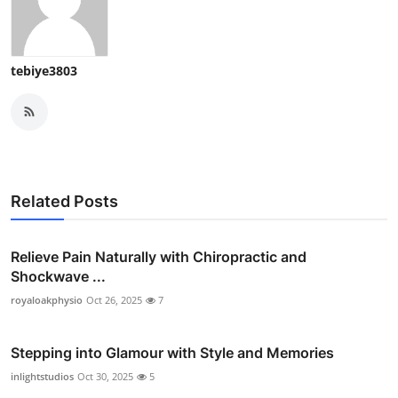
tebiye3803
Related Posts
Relieve Pain Naturally with Chiropractic and
Shockwave ...
royaloakphysio
Oct 26, 2025
7
Stepping into Glamour with Style and Memories
inlightstudios
Oct 30, 2025
5