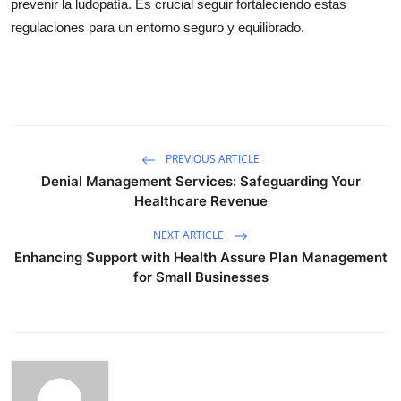
prevenir la ludopatía. Es crucial seguir fortaleciendo estas
regulaciones para un entorno seguro y equilibrado.
PREVIOUS ARTICLE
Denial Management Services: Safeguarding Your
Healthcare Revenue
NEXT ARTICLE
Enhancing Support with Health Assure Plan Management
for Small Businesses