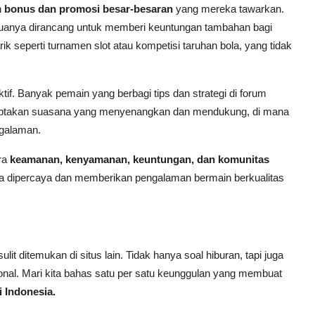
h
bonus dan promosi besar-besaran
yang mereka tawarkan.
anya dirancang untuk memberi keuntungan tambahan bagi
 seperti turnamen slot atau kompetisi taruhan bola, yang tidak
tif. Banyak pemain yang berbagi tips dan strategi di forum
enciptakan suasana yang menyenangkan dan mendukung, di mana
ngalaman.
ara
keamanan, kenyamanan, keuntungan, dan komunitas
sa dipercaya dan memberikan pengalaman bermain berkualitas
 ditemukan di situs lain. Tidak hanya soal hiburan, tapi juga
nal. Mari kita bahas satu per satu keunggulan yang membuat
i Indonesia.