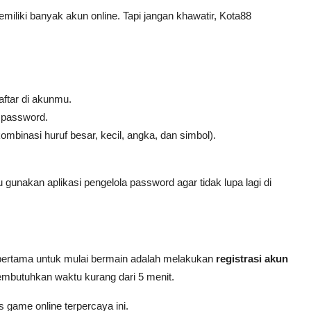
miliki banyak akun online. Tapi jangan khawatir, Kota88
ftar di akunmu.
 password.
ombinasi huruf besar, kecil, angka, dan simbol).
unakan aplikasi pengelola password agar tidak lupa lagi di
pertama untuk mulai bermain adalah melakukan
registrasi akun
mbutuhkan waktu kurang dari 5 menit.
 game online terpercaya ini.