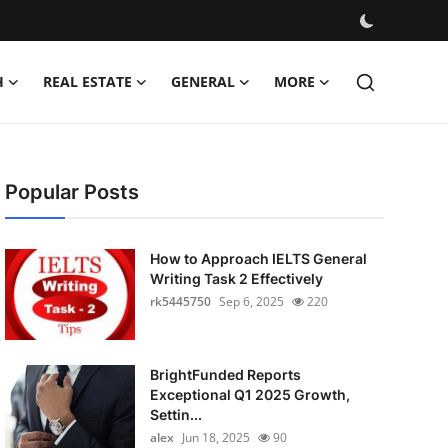
H
REAL ESTATE
GENERAL
MORE
Popular Posts
How to Approach IELTS General
Writing Task 2 Effectively
rk5445750
Sep 6, 2025
220
BrightFunded Reports
Exceptional Q1 2025 Growth,
Settin...
alex
Jun 18, 2025
90