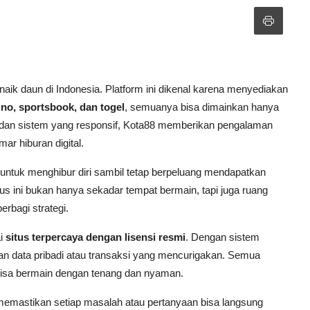
aik daun di Indonesia. Platform ini dikenal karena menyediakan
sino, sportsbook, dan togel
, semuanya bisa dimainkan hanya
 dan sistem yang responsif, Kota88 memberikan pengalaman
r hiburan digital.
a untuk menghibur diri sambil tetap berpeluang mendapatkan
itus ini bukan hanya sekadar tempat bermain, tapi juga ruang
erbagi strategi.
ai
situs terpercaya dengan lisensi resmi
. Dengan sistem
ran data pribadi atau transaksi yang mencurigakan. Semua
 bisa bermain dengan tenang dan nyaman.
memastikan setiap masalah atau pertanyaan bisa langsung