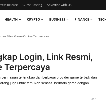
ress Release
Guest Posting
Advertise with US
HEALTH
CRYPTO
BUSINESS
FINANCE
TEC
 dan Situs Game Online Terpercaya
kap Login, Link Resmi,
e Terpercaya
permainan terlengkap dari berbagai provider game terbaik dan
sekarang juga untuk temukan sensasi bermain game dengan
1