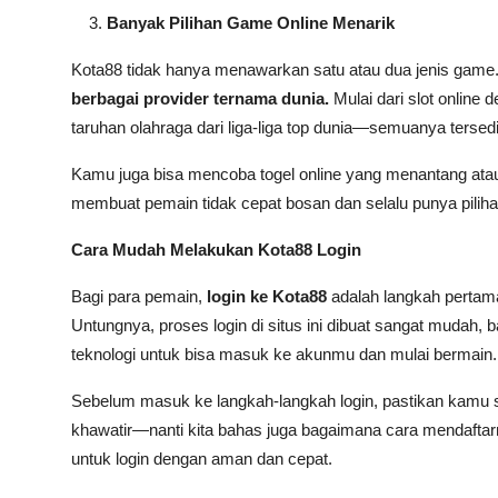
Banyak Pilihan Game Online Menarik
Kota88 tidak hanya menawarkan satu atau dua jenis game
berbagai provider ternama dunia.
Mulai dari slot online 
taruhan olahraga dari liga-liga top dunia—semuanya tersed
Kamu juga bisa mencoba togel online yang menantang atau 
membuat pemain tidak cepat bosan dan selalu punya pilihan 
Cara Mudah Melakukan Kota88 Login
Bagi para pemain,
login ke Kota88
adalah langkah pertam
Untungnya, proses login di situs ini dibuat sangat mudah, 
teknologi untuk bisa masuk ke akunmu dan mulai bermain.
Sebelum masuk ke langkah-langkah login, pastikan kamu s
khawatir—nanti kita bahas juga bagaimana cara mendaftarn
untuk login dengan aman dan cepat.