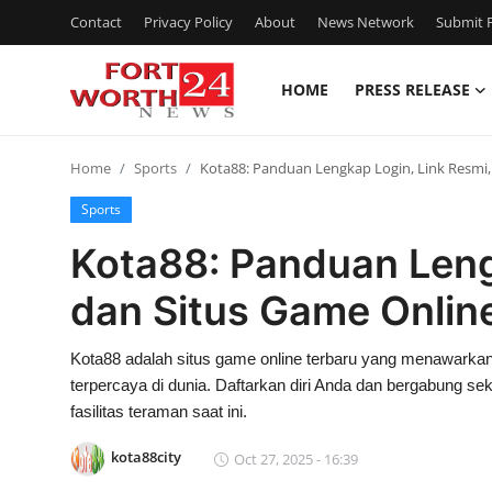
Contact
Privacy Policy
About
News Network
Submit P
HOME
PRESS RELEASE
Home
Home
Sports
Kota88: Panduan Lengkap Login, Link Resmi,
Contact
Sports
Press Release
Kota88: Panduan Leng
dan Situs Game Onlin
Privacy Policy
About
Kota88 adalah situs game online terbaru yang menawarkan 
terpercaya di dunia. Daftarkan diri Anda dan bergabung 
News Network
fasilitas teraman saat ini.
kota88city
Oct 27, 2025 - 16:39
Submit Press Release