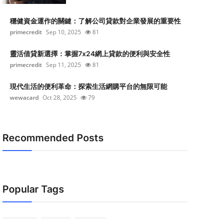
穩健資金運作的關鍵：了解公司貸款對企業發展的重要性
primecredit
Sep 10, 2025
81
靈活借貸新選擇：掌握7x24網上貸款的便利與安全性
primecredit
Sep 11, 2025
81
現代生活的便利革命：探索生活網購平台的無限可能
wewacard
Oct 28, 2025
79
Recommended Posts
Popular Tags