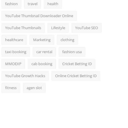
fashion
travel
health
YouTube Thumbnail Downloader Online
YouTube Thumbnails
Lifestyle
YouTube SEO
healthcare
Marketing
clothing
taxi booking
car rental
fashion usa
MMOEXP
cab booking
Cricket Betting ID
YouTube Growth Hacks
Online Cricket Betting ID
fitness
agen slot