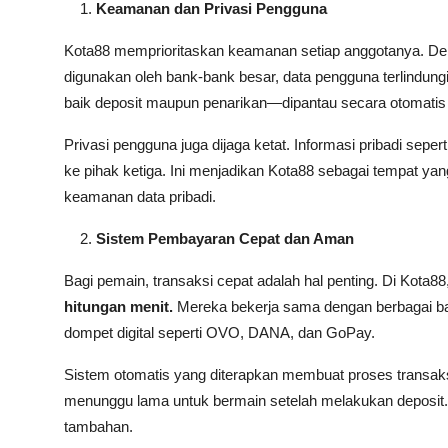
Keamanan dan Privasi Pengguna
Kota88 memprioritaskan keamanan setiap anggotanya. D
digunakan oleh bank-bank besar, data pengguna terlindun
baik deposit maupun penarikan—dipantau secara otomatis 
Privasi pengguna juga dijaga ketat. Informasi pribadi sepe
ke pihak ketiga. Ini menjadikan Kota88 sebagai tempat yan
keamanan data pribadi.
Sistem Pembayaran Cepat dan Aman
Bagi pemain, transaksi cepat adalah hal penting. Di Kota8
hitungan menit.
Mereka bekerja sama dengan berbagai bank
dompet digital seperti OVO, DANA, dan GoPay.
Sistem otomatis yang diterapkan membuat proses transaksi
menunggu lama untuk bermain setelah melakukan deposit. 
tambahan.