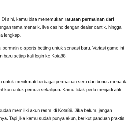
. Di sini, kamu bisa menemukan
ratusan permainan dari
dengan tema menarik, live casino dengan dealer cantik, hingga
ia lengkap.
bermain e-sports betting untuk sensasi baru. Variasi game ini
baru setiap kali login ke Kota88.
a untuk menikmati berbagai permainan seru dan bonus menarik.
bahkan untuk pemula sekalipun. Kamu tidak perlu menjadi ahli
udah memiliki akun resmi di Kota88. Jika belum, jangan
ya. Tapi jika kamu sudah punya akun, berikut panduan praktis