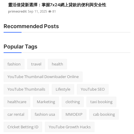
靈活借貸新選擇：掌握7x24網上貸款的便利與安全性
primecredit
Sep 11, 2025
81
Recommended Posts
Popular Tags
fashion
travel
health
YouTube Thumbnail Downloader Online
YouTube Thumbnails
Lifestyle
YouTube SEO
healthcare
Marketing
clothing
taxi booking
car rental
fashion usa
MMOEXP
cab booking
Cricket Betting ID
YouTube Growth Hacks