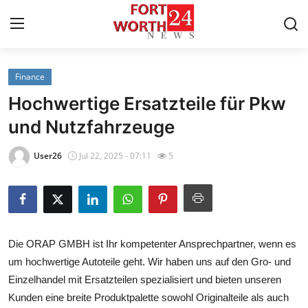
Finance
Home
Hochwertige Ersatzteile für Pkw
Contact
und Nutzfahrzeuge
Press Release
User26
Jul 22, 2025 - 07:11
5
Privacy Policy
About
Die ORAP GMBH ist Ihr kompetenter Ansprechpartner, wenn es
News Network
um hochwertige Autoteile geht. Wir haben uns auf den Gro- und
Einzelhandel mit Ersatzteilen spezialisiert und bieten unseren
Submit Press Release
Kunden eine breite Produktpalette sowohl Originalteile als auch