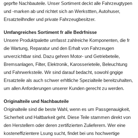
geprfte Nachbauteile. Unser Sortiment deckt alle Fahrzeugtypen
Health
und -marken ab und richtet sich an Werksttten, Autohuser,
Ersatzteilhndler und private Fahrzeugbesitzer.
Guest Posting
Umfangreiches Sortiment fr alle Bedrfnisse
Advertise with US
Unsere Produktpalette umfasst zahlreiche Komponenten, die fr
die Wartung, Reparatur und den Erhalt von Fahrzeugen
Crypto
unverzichtbar sind. Dazu gehren Motor- und Getriebeteile,
Bremsanlagen, Filter, Elektronik, Karosserieteile, Beleuchtung
Business
und Fahrwerksteile. Wir sind darauf bedacht, sowohl gngige
Ersatzteile als auch schwer erhltliche Spezialteile bereitzuhalten,
Finance
um allen Anforderungen unserer Kunden gerecht zu werden.
Tech
Originalteile und Nachbauteile
Originalteile sind die beste Wahl, wenn es um Passgenauigkeit,
Real Estate
Sicherheit und Haltbarkeit geht. Diese Teile stammen direkt von
den Herstellern oder deren zertifizierten Zulieferern. Wer eine
General
kosteneffizientere Lsung sucht, findet bei uns hochwertige