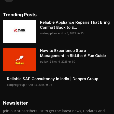
Trending Posts
Reliable Appliance Repairs That Bring
Comfort Back to E...
mainappliance
Nov 4, 2025
95
How to Experience Store
Management in BitLife: A Fun Guide
pollak12
Nov 4, 2025
80
Reliable SAP Consultancy in India | Denpro Group
denprogroup-1
Oct 15, 2025
73
Newsletter
Join our subscribers list to get the latest news, updates and