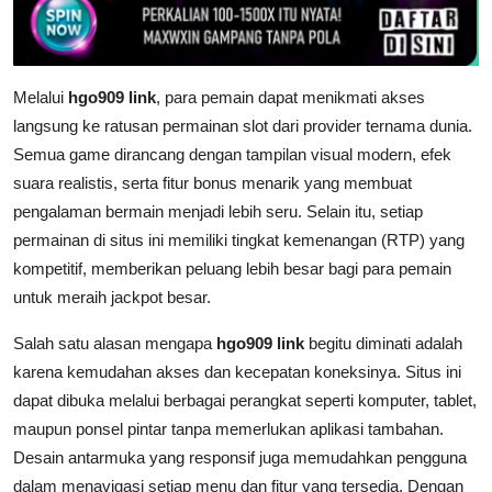
Top 10
How To
Melalui
hgo909 link
, para pemain dapat menikmati akses
Support Number
langsung ke ratusan permainan slot dari provider ternama dunia.
Semua game dirancang dengan tampilan visual modern, efek
suara realistis, serta fitur bonus menarik yang membuat
pengalaman bermain menjadi lebih seru. Selain itu, setiap
permainan di situs ini memiliki tingkat kemenangan (RTP) yang
kompetitif, memberikan peluang lebih besar bagi para pemain
untuk meraih jackpot besar.
Salah satu alasan mengapa
hgo909 link
begitu diminati adalah
karena kemudahan akses dan kecepatan koneksinya. Situs ini
dapat dibuka melalui berbagai perangkat seperti komputer, tablet,
maupun ponsel pintar tanpa memerlukan aplikasi tambahan.
Desain antarmuka yang responsif juga memudahkan pengguna
dalam menavigasi setiap menu dan fitur yang tersedia. Dengan