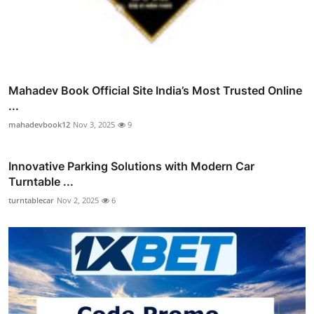
Mahadev Book Official Site India’s Most Trusted Online
...
mahadevbook12
Nov 3, 2025
9
Innovative Parking Solutions with Modern Car
Turntable ...
turntablecar
Nov 2, 2025
6