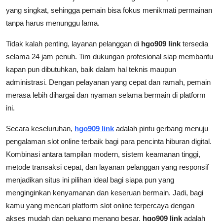
yang singkat, sehingga pemain bisa fokus menikmati permainan
tanpa harus menunggu lama.
Tidak kalah penting, layanan pelanggan di
hgo909 link
tersedia
selama 24 jam penuh. Tim dukungan profesional siap membantu
kapan pun dibutuhkan, baik dalam hal teknis maupun
administrasi. Dengan pelayanan yang cepat dan ramah, pemain
merasa lebih dihargai dan nyaman selama bermain di platform
ini.
Secara keseluruhan,
hgo909 link
adalah pintu gerbang menuju
pengalaman slot online terbaik bagi para pencinta hiburan digital.
Kombinasi antara tampilan modern, sistem keamanan tinggi,
metode transaksi cepat, dan layanan pelanggan yang responsif
menjadikan situs ini pilihan ideal bagi siapa pun yang
menginginkan kenyamanan dan keseruan bermain. Jadi, bagi
kamu yang mencari platform slot online terpercaya dengan
akses mudah dan peluang menang besar,
hgo909 link
adalah