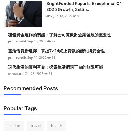
BrightFunded Reports Exceptional Q1
2025 Growth, Settin...
alex
Jun 18, 2025
91
穩健資金運作的關鍵：了解公司貸款對企業發展的重要性
primecredit
Sep 10, 2025
82
靈活借貸新選擇：掌握7x24網上貸款的便利與安全性
primecredit
Sep 11, 2025
81
現代生活的便利革命：探索生活網購平台的無限可能
wewacard
Oct 28, 2025
81
Recommended Posts
Popular Tags
fashion
travel
health