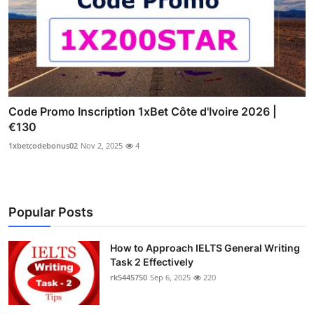
Code Promo Inscription 1xBet Côte d'Ivoire 2026 |
€130
1xbetcodebonus02
Nov 2, 2025
4
Popular Posts
How to Approach IELTS General Writing
Task 2 Effectively
rk5445750
Sep 6, 2025
220