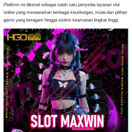
Platform ini dikenal sebagai salah satu penyedia layanan slot
Health
online yang menawarkan berbagai keuntungan, mulai dari pilihan
game yang beragam hingga sistem keamanan tingkat tinggi.
Guest Posting
Advertise with US
Crypto
Business
Finance
Tech
Real Estate
General