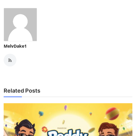
MelvDake1
Related Posts