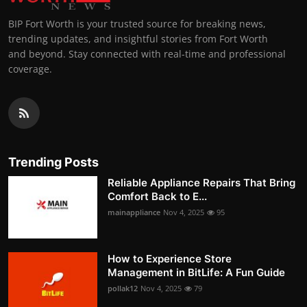
BIP Fort Worth is your trusted source for breaking news,
trending updates, and insightful stories from Fort Worth
and beyond. Stay connected with real-time and professional
coverage.
Trending Posts
Reliable Appliance Repairs That Bring
Comfort Back to E...
mainappliance
Nov 4, 2025
95
How to Experience Store
Management in BitLife: A Fun Guide
pollak12
Nov 4, 2025
79