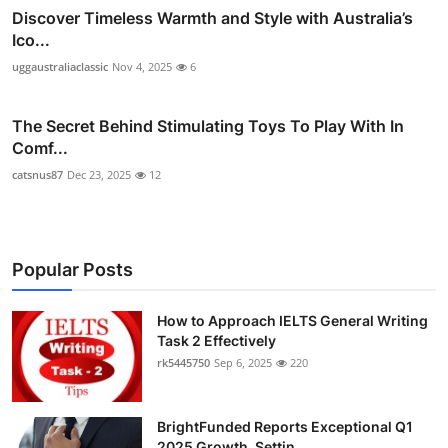
Discover Timeless Warmth and Style with Australia’s
Ico...
uggaustraliaclassic
Nov 4, 2025
6
The Secret Behind Stimulating Toys To Play With In
Comf...
catsnus87
Dec 23, 2025
12
Popular Posts
How to Approach IELTS General Writing
Task 2 Effectively
rk5445750
Sep 6, 2025
220
BrightFunded Reports Exceptional Q1
2025 Growth, Settin...