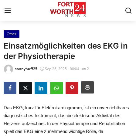
Other
Home
Einsatzmöglichkeiten des EKG in
Press Release
der Physiotherapie
Contact
sonnyhuff25
Sep 26, 2025 - 00:04
2
Privacy Policy
About
Das EKG, kurz für Elektrokardiogramm, ist ein unverzichtbares
News Network
diagnostisches Instrument, das die elektrische Aktivität des
Herzens aufzeichnet. In der Physiotherapie und Rehabilitation
Health
spielt das EKG eine zunehmend wichtige Rolle, da