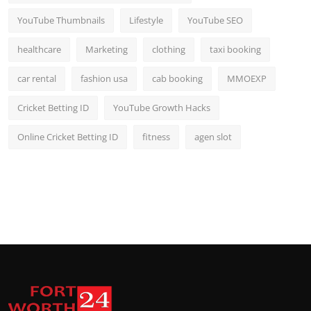
YouTube Thumbnails
Lifestyle
YouTube SEO
healthcare
Marketing
clothing
taxi booking
car rental
fashion usa
cab booking
MMOEXP
Cricket Betting ID
YouTube Growth Hacks
Online Cricket Betting ID
fitness
agen slot