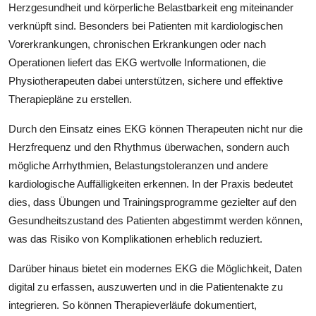
Herzgesundheit und körperliche Belastbarkeit eng miteinander
Submit Press Release
verknüpft sind. Besonders bei Patienten mit kardiologischen
Vorerkrankungen, chronischen Erkrankungen oder nach
Guest Posting
Operationen liefert das EKG wertvolle Informationen, die
Physiotherapeuten dabei unterstützen, sichere und effektive
Crypto
Therapiepläne zu erstellen.
Advertise with US
Durch den Einsatz eines EKG können Therapeuten nicht nur die
Herzfrequenz und den Rhythmus überwachen, sondern auch
Business
mögliche Arrhythmien, Belastungstoleranzen und andere
kardiologische Auffälligkeiten erkennen. In der Praxis bedeutet
Finance
dies, dass Übungen und Trainingsprogramme gezielter auf den
Gesundheitszustand des Patienten abgestimmt werden können,
Tech
was das Risiko von Komplikationen erheblich reduziert.
Real Estate
Darüber hinaus bietet ein modernes EKG die Möglichkeit, Daten
digital zu erfassen, auszuwerten und in die Patientenakte zu
General
integrieren. So können Therapieverläufe dokumentiert,