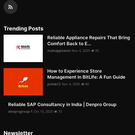
Trending Posts
Reliable Appliance Repairs That Bring
Comfort Back to E...
mainappliance
Nov 4, 2025
95
How to Experience Store
Management in BitLife: A Fun Guide
pollak12
Nov 4, 2025
80
Reliable SAP Consultancy in India | Denpro Group
denprogroup-1
Oct 15, 2025
73
Newsletter