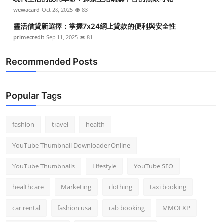
wewacard
Oct 28, 2025
83
靈活借貸新選擇：掌握7x24網上貸款的便利與安全性
primecredit
Sep 11, 2025
81
Recommended Posts
Popular Tags
fashion
travel
health
YouTube Thumbnail Downloader Online
YouTube Thumbnails
Lifestyle
YouTube SEO
healthcare
Marketing
clothing
taxi booking
car rental
fashion usa
cab booking
MMOEXP