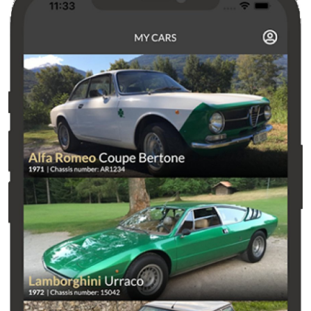
Health
Guest Posting
Advertise with US
Crypto
Business
Finance
Tech
Real Estate
General