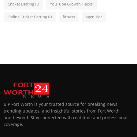
Cricket Betting ID
YouTube Growth Hacks
Online Cricket Betting ID
fitness
agen slot
BIP Fort Worth is your trusted source for breaking news,
trending updates, and insightful stories from Fort Worth
and beyond. Stay connected with real-time and professional
coverage.