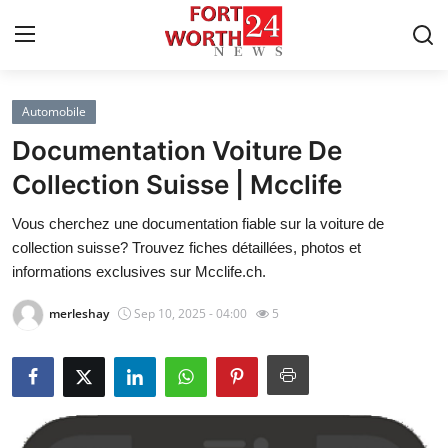
Automobile
Home
Documentation Voiture De
Contact
Collection Suisse | Mcclife
Vous cherchez une documentation fiable sur la voiture de
Press Release
collection suisse? Trouvez fiches détaillées, photos et
informations exclusives sur Mcclife.ch.
Privacy Policy
merleshay
Sep 10, 2025 - 04:00
5
About
News Network
Submit Press Release