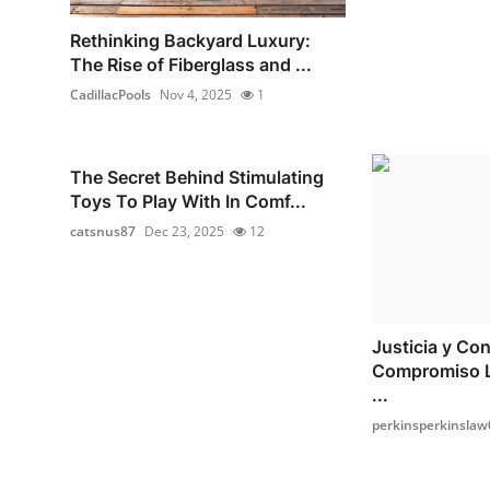
Rethinking Backyard Luxury:
The Rise of Fiberglass and ...
CadillacPools
Nov 4, 2025
1
The Secret Behind Stimulating
Toys To Play With In Comf...
catsnus87
Dec 23, 2025
12
Justicia y Con
Compromiso L
...
perkinsperkinslaw