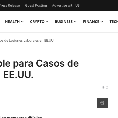
ress Release
Guest Posting
Advertise with US
HEALTH
CRYPTO
BUSINESS
FINANCE
TEC
os de Lesiones Laborales en EE.UU.
ble para Casos de
 EE.UU.
2
l en momentos difíciles