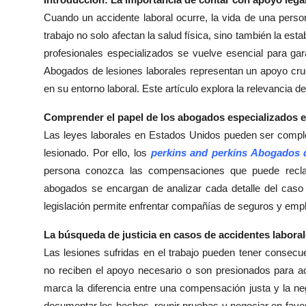
Health
Cuando un accidente laboral ocurre, la vida de una pers
trabajo no solo afectan la salud física, sino también la es
Guest Posting
profesionales especializados se vuelve esencial para gar
Abogados de lesiones laborales representan un apoyo cruc
Advertise with US
en su entorno laboral. Este artículo explora la relevancia d
Crypto
Comprender el papel de los abogados especializados e
Las leyes laborales en Estados Unidos pueden ser complej
Business
lesionado. Por ello, los
perkins and perkins Abogados d
persona conozca las compensaciones que puede recla
Finance
abogados se encargan de analizar cada detalle del caso 
legislación permite enfrentar compañías de seguros y emp
Tech
La búsqueda de justicia en casos de accidentes labora
Real Estate
Las lesiones sufridas en el trabajo pueden tener consec
no reciben el apoyo necesario o son presionados para ac
General
marca la diferencia entre una compensación justa y la n
documentar los hechos, reunir pruebas y negociar en favo