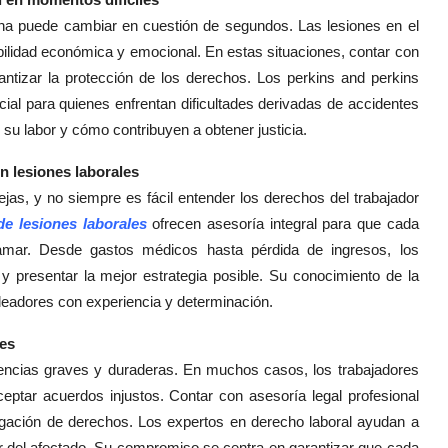
ona puede cambiar en cuestión de segundos. Las lesiones en el
tabilidad económica y emocional. En estas situaciones, contar con
antizar la protección de los derechos. Los perkins and perkins
ial para quienes enfrentan dificultades derivadas de accidentes
e su labor y cómo contribuyen a obtener justicia.
n lesiones laborales
as, y no siempre es fácil entender los derechos del trabajador
e lesiones laborales
ofrecen asesoría integral para que cada
mar. Desde gastos médicos hasta pérdida de ingresos, los
y presentar la mejor estrategia posible. Su conocimiento de la
leadores con experiencia y determinación.
les
uencias graves y duraderas. En muchos casos, los trabajadores
eptar acuerdos injustos. Contar con asesoría legal profesional
egación de derechos. Los expertos en derecho laboral ayudan a
r del afectado. Su compromiso se centra en garantizar que cada