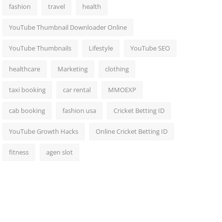
fashion
travel
health
YouTube Thumbnail Downloader Online
YouTube Thumbnails
Lifestyle
YouTube SEO
healthcare
Marketing
clothing
taxi booking
car rental
MMOEXP
cab booking
fashion usa
Cricket Betting ID
YouTube Growth Hacks
Online Cricket Betting ID
fitness
agen slot