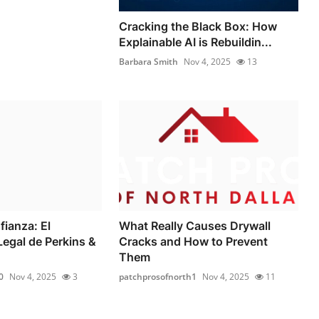
Cracking the Black Box: How
Explainable AI is Rebuildin...
Barbara Smith
Nov 4, 2025
13
fianza: El
What Really Causes Drywall
egal de Perkins &
Cracks and How to Prevent
Them
0
Nov 4, 2025
3
patchprosofnorth1
Nov 4, 2025
11