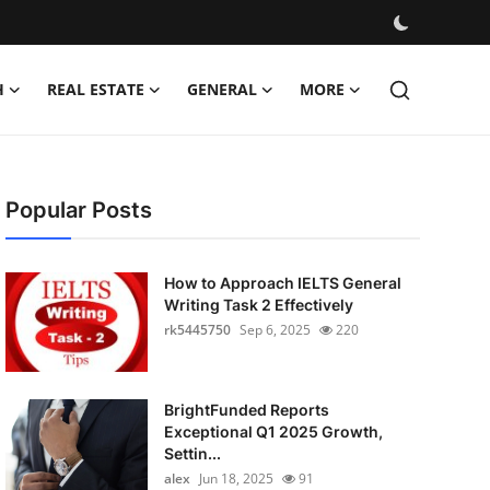
H
REAL ESTATE
GENERAL
MORE
Popular Posts
How to Approach IELTS General
Writing Task 2 Effectively
rk5445750
Sep 6, 2025
220
BrightFunded Reports
Exceptional Q1 2025 Growth,
Settin...
alex
Jun 18, 2025
91