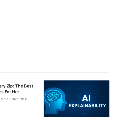
ery Zip: The Best
s For Her
Dec 23, 2025
10