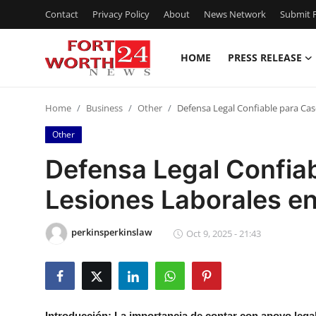
Contact
Privacy Policy
About
News Network
Submit P
HOME
PRESS RELEASE
Home
Home
Business
Other
Defensa Legal Confiable para Cas
Contact
Other
Press Release
Defensa Legal Confia
Lesiones Laborales en
Privacy Policy
About
perkinsperkinslaw
Oct 9, 2025 - 21:43
News Network
Submit Press Release
Introducción: La importancia de contar con apoyo lega