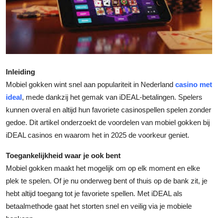
Health
Guest Posting
Advertise with US
Inleiding
Crypto
Mobiel gokken wint snel aan populariteit in Nederland
casino met
ideal
, mede dankzij het gemak van iDEAL-betalingen. Spelers
Business
kunnen overal en altijd hun favoriete casinospellen spelen zonder
gedoe. Dit artikel onderzoekt de voordelen van mobiel gokken bij
Finance
iDEAL casinos en waarom het in 2025 de voorkeur geniet.
Tech
Toegankelijkheid waar je ook bent
Mobiel gokken maakt het mogelijk om op elk moment en elke
Real Estate
plek te spelen. Of je nu onderweg bent of thuis op de bank zit, je
hebt altijd toegang tot je favoriete spellen. Met iDEAL als
General
betaalmethode gaat het storten snel en veilig via je mobiele