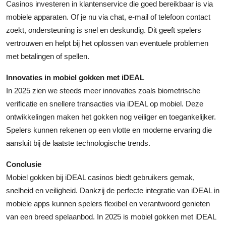
Casinos investeren in klantenservice die goed bereikbaar is via
mobiele apparaten. Of je nu via chat, e-mail of telefoon contact
zoekt, ondersteuning is snel en deskundig. Dit geeft spelers
vertrouwen en helpt bij het oplossen van eventuele problemen
met betalingen of spellen.
Innovaties in mobiel gokken met iDEAL
In 2025 zien we steeds meer innovaties zoals biometrische
verificatie en snellere transacties via iDEAL op mobiel. Deze
ontwikkelingen maken het gokken nog veiliger en toegankelijker.
Spelers kunnen rekenen op een vlotte en moderne ervaring die
aansluit bij de laatste technologische trends.
Conclusie
Mobiel gokken bij iDEAL casinos biedt gebruikers gemak,
snelheid en veiligheid. Dankzij de perfecte integratie van iDEAL in
mobiele apps kunnen spelers flexibel en verantwoord genieten
van een breed spelaanbod. In 2025 is mobiel gokken met iDEAL