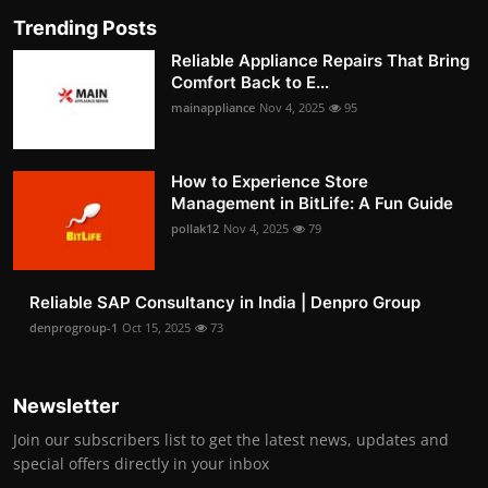
Trending Posts
Reliable Appliance Repairs That Bring
Comfort Back to E...
mainappliance
Nov 4, 2025
95
How to Experience Store
Management in BitLife: A Fun Guide
pollak12
Nov 4, 2025
79
Reliable SAP Consultancy in India | Denpro Group
denprogroup-1
Oct 15, 2025
73
Newsletter
Join our subscribers list to get the latest news, updates and
special offers directly in your inbox