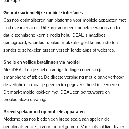
bankapp.
Top 10
Gebruiksvriendelijke mobiele interfaces
How To
Casinos optimaliseren hun platforms voor mobiele apparaten met
intutieve interfaces. Dit zorgt voor een soepele ervaring zonder
Support Number
dat je technische kennis nodig hebt. iDEAL is naadloos
gentegreerd, waardoor spelers makkelijk geld kunnen storten
zonder te schakelen tussen verschillende apps of websites.
Snelle en veilige betalingen via mobiel
Met iDEAL kun je snel en veilig stortingen doen via je
smartphone of tablet. De directe verbinding met je bank verhoogt
de veiligheid, omdat je geen extra gegevens hoeft in te voeren.
Dit maakt mobiel gokken met iDEAL een betrouwbare en
probleemloze ervaring.
Breed spelaanbod op mobiele apparaten
Moderne casinos bieden een breed scala aan spellen die
geoptimaliseerd zijn voor mobiel gebruik. Van slots tot live dealer