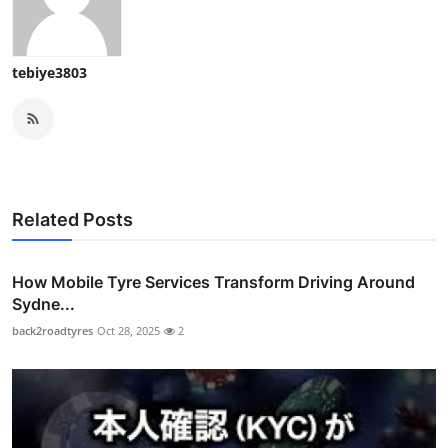
tebiye3803
Related Posts
How Mobile Tyre Services Transform Driving Around
Sydne...
back2roadtyres
Oct 28, 2025
2