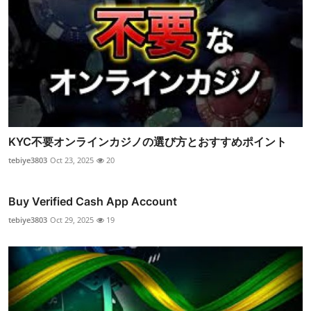
KYC不要オンラインカジノの選び方とおすすめポイント
tebiye3803
Oct 23, 2025
20
Buy Verified Cash App Account
tebiye3803
Oct 29, 2025
19