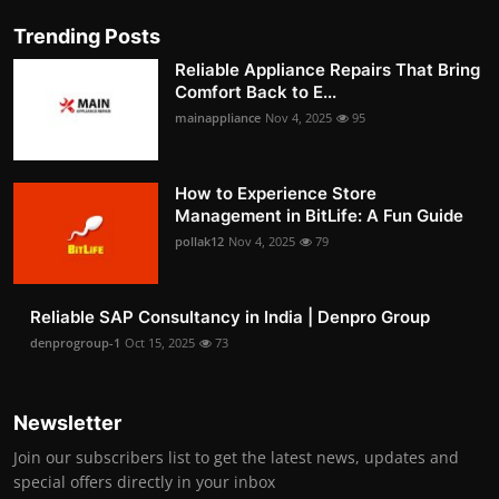
Trending Posts
Reliable Appliance Repairs That Bring
Comfort Back to E...
mainappliance
Nov 4, 2025
95
How to Experience Store
Management in BitLife: A Fun Guide
pollak12
Nov 4, 2025
79
Reliable SAP Consultancy in India | Denpro Group
denprogroup-1
Oct 15, 2025
73
Newsletter
Join our subscribers list to get the latest news, updates and
special offers directly in your inbox