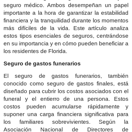
seguro médico. Ambos desempeñan un papel
Health
importante a la hora de garantizar la estabilidad
financiera y la tranquilidad durante los momentos
Guest Posting
más difíciles de la vida. Este artículo analiza
estos tipos esenciales de seguros, centrándose
Advertise with US
en su importancia y en cómo pueden beneficiar a
Crypto
los residentes de Florida.
Seguro de gastos funerarios
Business
El seguro de gastos funerarios, también
Finance
conocido como seguro de gastos finales, está
diseñado para cubrir los costos asociados con el
Tech
funeral y el entierro de una persona. Estos
costos pueden acumularse rápidamente y
Real Estate
suponer una carga financiera significativa para
los familiares sobrevivientes. Según la
General
Asociación Nacional de Directores de