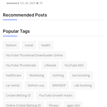
wewacard
Oct 28, 2025
79
Recommended Posts
Popular Tags
fashion
travel
health
YouTube Thumbnail Downloader Online
YouTube Thumbnails
Lifestyle
YouTube SEO
healthcare
Marketing
clothing
taxi booking
car rental
fashion usa
MMOEXP
cab booking
Cricket Betting ID
YouTube Growth Hacks
Online Cricket Betting ID
fitness
agen slot