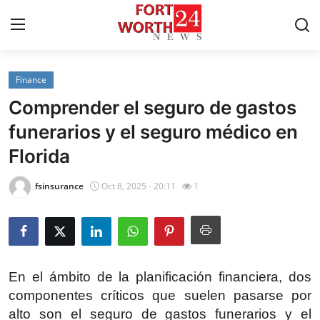
Finance
Home
Comprender el seguro de gastos
Contact
funerarios y el seguro médico en
Florida
Press Release
fsinsurance
Oct 8, 2025 - 20:11
1
Privacy Policy
About
News Network
En el ámbito de la planificación financiera, dos
componentes críticos que suelen pasarse por
Submit Press Release
alto son el seguro de gastos funerarios y el