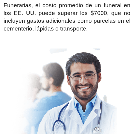
Funerarias, el costo promedio de un funeral en
Top 10
los EE. UU. puede superar los $7000, que no
How To
incluyen gastos adicionales como parcelas en el
cementerio, lápidas o transporte.
Support Number