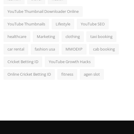
YouTube Thumbnail Downloader Online
YouTube Thumbnails
Lifestyle
YouTube SEO
healthcare
Marketing
clothing
taxi booking
car rental
fashion usa
MMOEXP
cab booking
Cricket Betting ID
YouTube Growth Hacks
Online Cricket Betting ID
fitness
agen slot