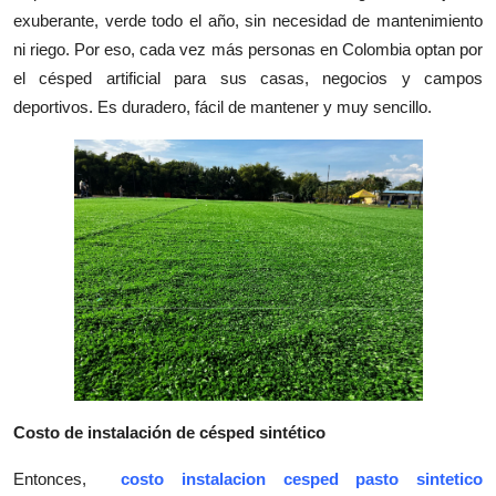
exuberante, verde todo el año, sin necesidad de mantenimiento
Health
ni riego. Por eso, cada vez más personas en Colombia optan por
el césped artificial para sus casas, negocios y campos
Guest Posting
deportivos. Es duradero, fácil de mantener y muy sencillo.
Advertise with US
Crypto
Business
Finance
Tech
Real Estate
Costo de instalación de césped sintético
General
Entonces,
costo instalacion cesped pasto sintetico