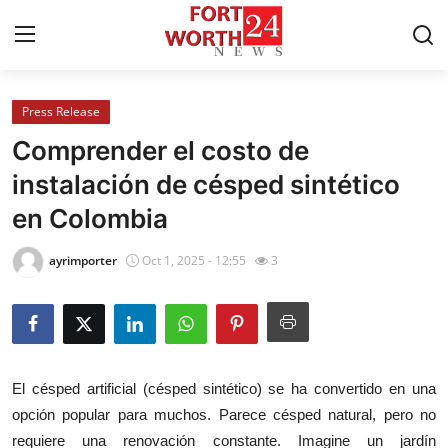
Press Release
Home
Comprender el costo de
Contact
instalación de césped sintético
en Colombia
Press Release
ayrimporter
Oct 1, 2025 - 12:55
3
Privacy Policy
About
News Network
El césped artificial (césped sintético) se ha convertido en una
opción popular para muchos. Parece césped natural, pero no
Submit Press Release
requiere una renovación constante. Imagine un jardín