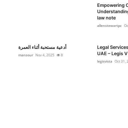
Empowering 
Understanding
law note
allenstewartpc
Oc
أدعية مستحبة أثناء العمرة
Legal Services
UAE – Legis V
mansour
Nov 4, 2025
8
legisvista
Oct 31, 