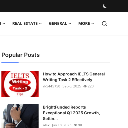
H
REAL ESTATE
GENERAL
MORE
Popular Posts
How to Approach IELTS General
Writing Task 2 Effectively
rk5445750
Sep 6, 2025
220
BrightFunded Reports
Exceptional Q1 2025 Growth,
Settin...
alex
Jun 18, 2025
90