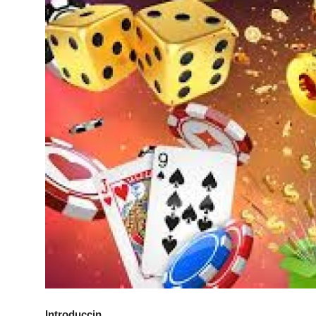
Submit Press Release
Guest Posting
Crypto
Advertise with US
Business
Finance
Tech
Real Estate
General
Introduccin