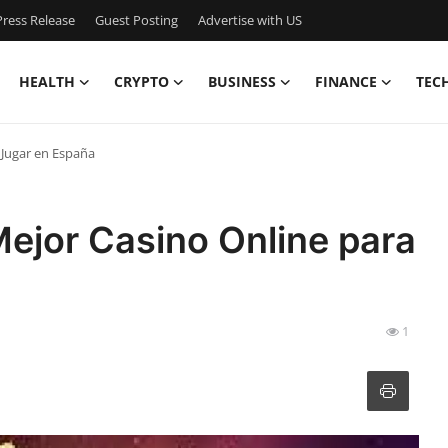
ress Release
Guest Posting
Advertise with US
HEALTH
CRYPTO
BUSINESS
FINANCE
TEC
 Jugar en España
ejor Casino Online para
1