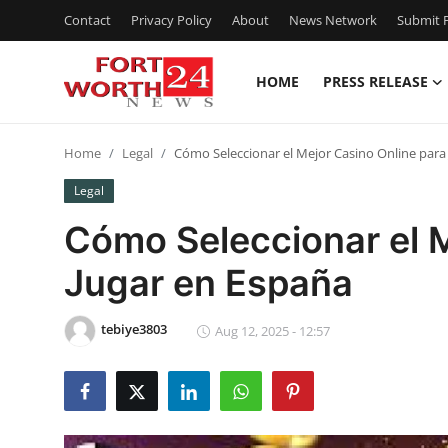
Contact
Privacy Policy
About
News Network
Submit P
HOME
PRESS RELEASE
Home
Home
Legal
Cómo Seleccionar el Mejor Casino Online para
Press Release
Legal
Contact
Cómo Seleccionar el M
Jugar en España
Privacy Policy
About
tebiye3803
Aug 12, 2025 - 12:57
News Network
Health