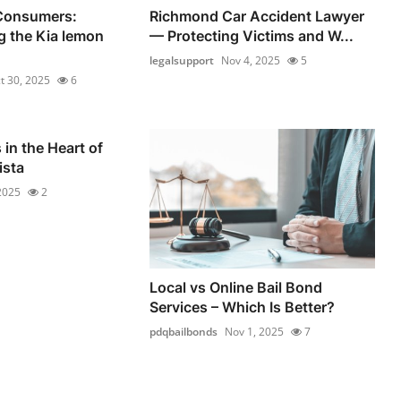
Consumers:
Richmond Car Accident Lawyer
 the Kia lemon
— Protecting Victims and W...
legalsupport
Nov 4, 2025
5
t 30, 2025
6
 in the Heart of
ista
2025
2
Local vs Online Bail Bond
Services – Which Is Better?
pdqbailbonds
Nov 1, 2025
7