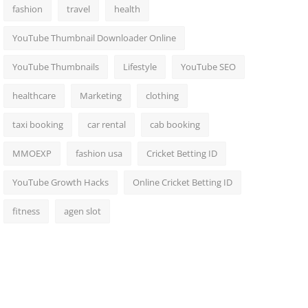
fashion
travel
health
YouTube Thumbnail Downloader Online
YouTube Thumbnails
Lifestyle
YouTube SEO
healthcare
Marketing
clothing
taxi booking
car rental
cab booking
MMOEXP
fashion usa
Cricket Betting ID
YouTube Growth Hacks
Online Cricket Betting ID
fitness
agen slot