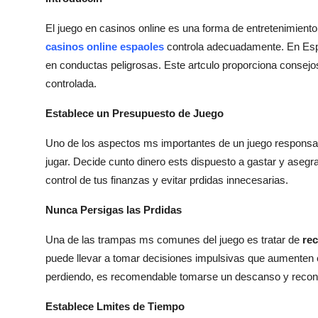
Top 10
El juego en casinos online es una forma de entretenimiento
How To
casinos online espaoles
controla adecuadamente. En Espa
en conductas peligrosas. Este artculo proporciona consejos
Support Number
controlada.
Establece un Presupuesto de Juego
Uno de los aspectos ms importantes de un juego respons
jugar. Decide cunto dinero ests dispuesto a gastar y asegr
control de tus finanzas y evitar prdidas innecesarias.
Nunca Persigas las Prdidas
Una de las trampas ms comunes del juego es tratar de
rec
puede llevar a tomar decisiones impulsivas que aumenten el
perdiendo, es recomendable tomarse un descanso y recons
Establece Lmites de Tiempo