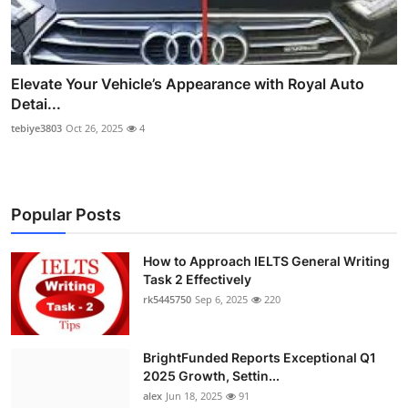
Elevate Your Vehicle’s Appearance with Royal Auto
Detai...
tebiye3803
Oct 26, 2025
4
Popular Posts
How to Approach IELTS General Writing
Task 2 Effectively
rk5445750
Sep 6, 2025
220
BrightFunded Reports Exceptional Q1
2025 Growth, Settin...
alex
Jun 18, 2025
91