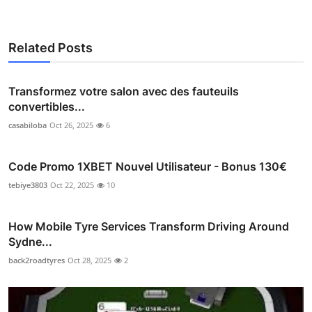
Related Posts
Transformez votre salon avec des fauteuils
convertibles...
casabiloba
Oct 26, 2025
6
Code Promo 1XBET Nouvel Utilisateur - Bonus 130€
tebiye3803
Oct 22, 2025
10
How Mobile Tyre Services Transform Driving Around
Sydne...
back2roadtyres
Oct 28, 2025
2