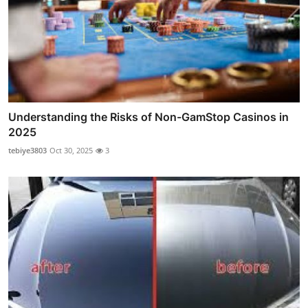
Understanding the Risks of Non-GamStop Casinos in
2025
tebiye3803
Oct 30, 2025
3