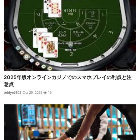
2025年版オンラインカジノでのスマホプレイの利点と注
意点
tebiye3803
Oct 29, 2025
16