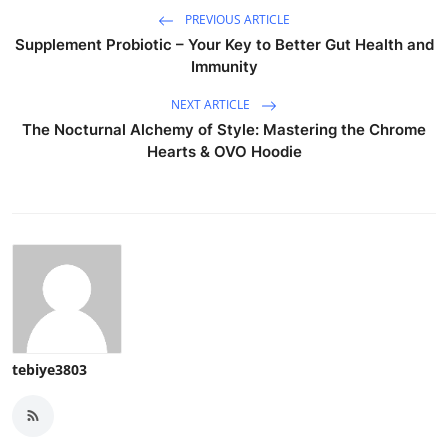
PREVIOUS ARTICLE
Supplement Probiotic – Your Key to Better Gut Health and
Immunity
NEXT ARTICLE
The Nocturnal Alchemy of Style: Mastering the Chrome
Hearts & OVO Hoodie
tebiye3803