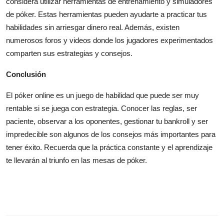
considera utilizar herramientas de entrenamiento y simuladores
de póker. Estas herramientas pueden ayudarte a practicar tus
habilidades sin arriesgar dinero real. Además, existen
numerosos foros y videos donde los jugadores experimentados
comparten sus estrategias y consejos.
Conclusión
El póker online es un juego de habilidad que puede ser muy
rentable si se juega con estrategia. Conocer las reglas, ser
paciente, observar a los oponentes, gestionar tu bankroll y ser
impredecible son algunos de los consejos más importantes para
tener éxito. Recuerda que la práctica constante y el aprendizaje
te llevarán al triunfo en las mesas de póker.