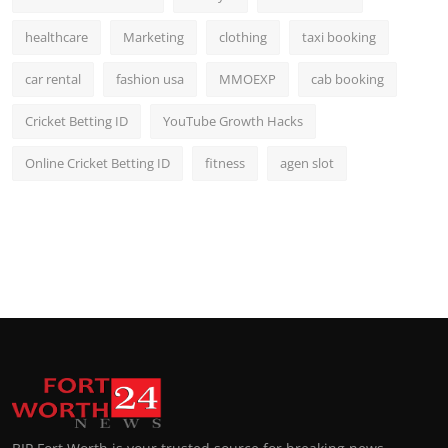
healthcare
Marketing
clothing
taxi booking
car rental
fashion usa
MMOEXP
cab booking
Cricket Betting ID
YouTube Growth Hacks
Online Cricket Betting ID
fitness
agen slot