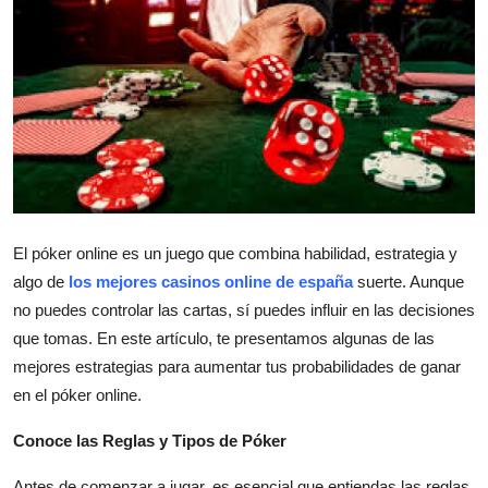
Submit Press Release
Guest Posting
Crypto
Advertise with US
Business
El póker online es un juego que combina habilidad, estrategia y
algo de
los mejores casinos online de españa
suerte. Aunque
Finance
no puedes controlar las cartas, sí puedes influir en las decisiones
que tomas. En este artículo, te presentamos algunas de las
Tech
mejores estrategias para aumentar tus probabilidades de ganar
en el póker online.
Real Estate
Conoce las Reglas y Tipos de Póker
General
Antes de comenzar a jugar, es esencial que entiendas las reglas