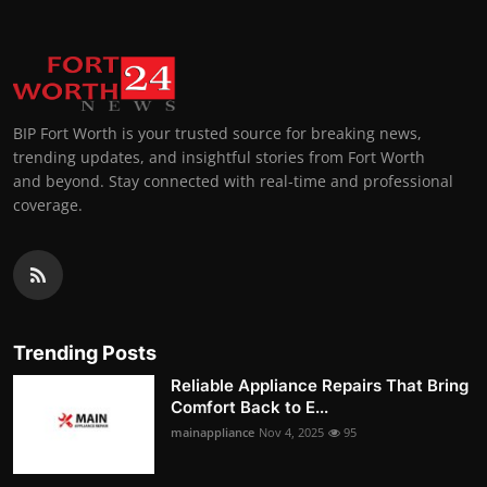
BIP Fort Worth is your trusted source for breaking news,
trending updates, and insightful stories from Fort Worth
and beyond. Stay connected with real-time and professional
coverage.
Trending Posts
Reliable Appliance Repairs That Bring
Comfort Back to E...
mainappliance
Nov 4, 2025
95