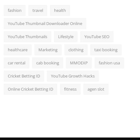
fashion
travel
health
YouTube Thumbnail Downloader Online
YouTube Thumbnails
Lifestyle
YouTube SEO
healthcare
Marketing
clothing
taxi booking
car rental
cab booking
MMOEXP
fashion usa
Cricket Betting ID
YouTube Growth Hacks
Online Cricket Betting ID
fitness
agen slot