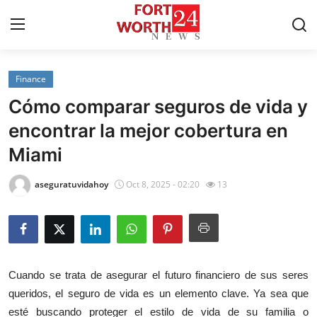
Finance
Home
Cómo comparar seguros de vida y
Contact
encontrar la mejor cobertura en
Miami
Press Release
aseguratuvidahoy
Oct 8, 2025 - 02:20
13
Privacy Policy
About
News Network
Cuando se trata de asegurar el futuro financiero de sus seres
queridos, el seguro de vida es un elemento clave. Ya sea que
Submit Press Release
esté buscando proteger el estilo de vida de su familia o