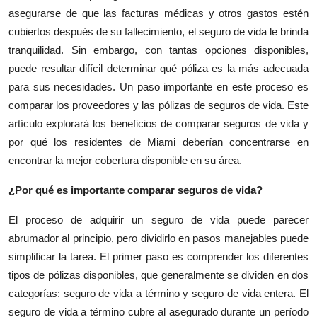
asegurarse de que las facturas médicas y otros gastos estén
Health
cubiertos después de su fallecimiento, el seguro de vida le brinda
tranquilidad. Sin embargo, con tantas opciones disponibles,
Guest Posting
puede resultar difícil determinar qué póliza es la más adecuada
Advertise with US
para sus necesidades. Un paso importante en este proceso es
comparar los proveedores y las pólizas de seguros de vida. Este
Crypto
artículo explorará los beneficios de comparar seguros de vida y
por qué los residentes de Miami deberían concentrarse en
Business
encontrar la mejor cobertura disponible en su área.
Finance
¿Por qué es importante comparar seguros de vida?
El proceso de adquirir un seguro de vida puede parecer
Tech
abrumador al principio, pero dividirlo en pasos manejables puede
simplificar la tarea. El primer paso es comprender los diferentes
Real Estate
tipos de pólizas disponibles, que generalmente se dividen en dos
categorías: seguro de vida a término y seguro de vida entera. El
General
seguro de vida a término cubre al asegurado durante un período