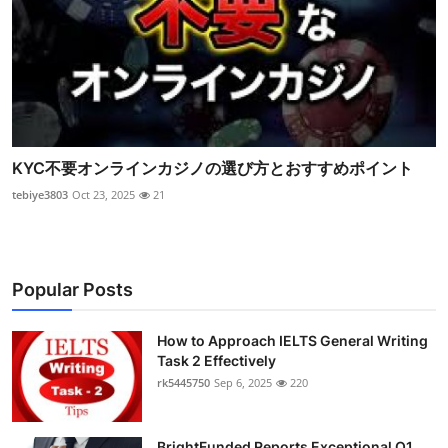
KYC不要オンラインカジノの選び方とおすすめポイント
tebiye3803
Oct 23, 2025
21
Popular Posts
How to Approach IELTS General Writing
Task 2 Effectively
rk5445750
Sep 6, 2025
220
BrightFunded Reports Exceptional Q1