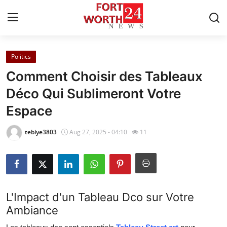
Politics
Home
Comment Choisir des Tableaux
Contact
Déco Qui Sublimeront Votre
Espace
Press Release
tebiye3803
Aug 27, 2025 - 04:10
11
Privacy Policy
About
News Network
L'Impact d'un Tableau Dco sur Votre
Ambiance
Submit Press Release