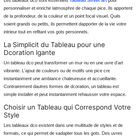
Les tableaux dco sont essentiels
Tableau Street art
pour
Health
personnaliser et enrichir latmosphre de chaque pice. Ils apportent
de la profondeur, de la couleur et un point focal visuel. Quils
Guest Posting
soient grands ou petits, ils permettent dapporter de la vie votre
intrieur tout en refltant vos gots personnels.
Advertise with US
La Simplicit du Tableau pour une
Dcoration lgante
Crypto
Un tableau dco peut transformer un mur nu en une uvre d'art
Business
vibrante. L'ajout de couleurs ou de motifs une pice cre
instantanment une ambiance chaleureuse et accueillante.
Finance
Contrairement dautres formes de dcoration, un tableau est
simple installer et peut instantanment rehausser votre espace.
Tech
Choisir un Tableau qui Correspond Votre
Real Estate
Style
Les tableaux dco existent dans une multitude de styles et de
General
formats, ce qui permet de sadapter tous les gots. Des uvres