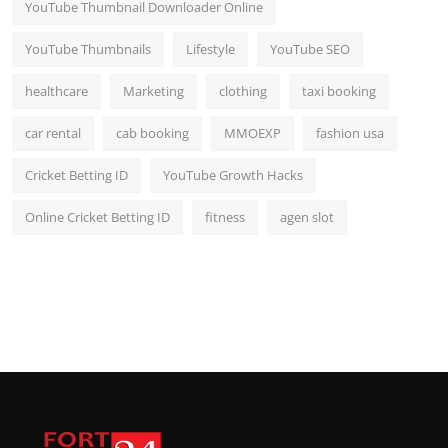
YouTube Thumbnail Downloader Online
YouTube Thumbnails
Lifestyle
YouTube SEO
healthcare
Marketing
clothing
taxi booking
car rental
cab booking
MMOEXP
fashion usa
Cricket Betting ID
YouTube Growth Hacks
Online Cricket Betting ID
fitness
agen slot