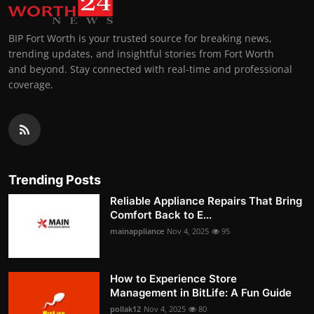
BIP Fort Worth is your trusted source for breaking news,
trending updates, and insightful stories from Fort Worth
and beyond. Stay connected with real-time and professional
coverage.
Trending Posts
Reliable Appliance Repairs That Bring
Comfort Back to E...
mainappliance
Nov 4, 2025
95
How to Experience Store
Management in BitLife: A Fun Guide
pollak12
Nov 4, 2025
80