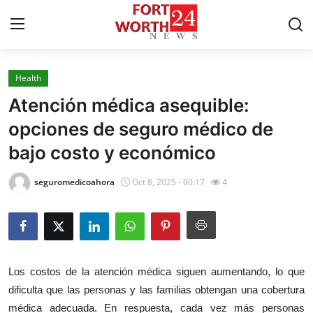
Health
Home
Atención médica asequible:
Press Release
opciones de seguro médico de
bajo costo y económico
Contact
seguromedicoahora
Oct 8, 2025 - 00:17
4
Privacy Policy
About
News Network
Los costos de la atención médica siguen aumentando, lo que
dificulta que las personas y las familias obtengan una cobertura
Health
médica adecuada. En respuesta, cada vez más personas