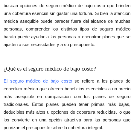
buscan opciones de seguro médico de bajo costo que brinden
Submit Press Release
una cobertura esencial sin gastar una fortuna. Si bien la atención
médica asequible puede parecer fuera del alcance de muchas
Guest Posting
personas, comprender los distintos tipos de seguro médico
Crypto
barato puede ayudar a las personas a encontrar planes que se
ajusten a sus necesidades y a su presupuesto.
Advertise with US
Business
¿Qué es el seguro médico de bajo costo?
Finance
El seguro médico de bajo costo
se refiere a los planes de
cobertura médica que ofrecen beneficios esenciales a un precio
Tech
más asequible en comparación con los planes de seguro
tradicionales. Estos planes pueden tener primas más bajas,
Real Estate
deducibles más altos u opciones de cobertura reducidas, lo que
los convierte en una opción atractiva para las personas que
General
priorizan el presupuesto sobre la cobertura integral.