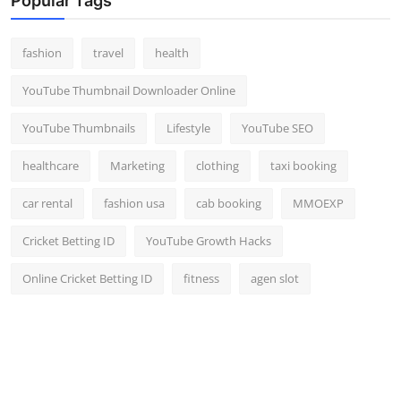
Popular Tags
fashion
travel
health
YouTube Thumbnail Downloader Online
YouTube Thumbnails
Lifestyle
YouTube SEO
healthcare
Marketing
clothing
taxi booking
car rental
fashion usa
cab booking
MMOEXP
Cricket Betting ID
YouTube Growth Hacks
Online Cricket Betting ID
fitness
agen slot