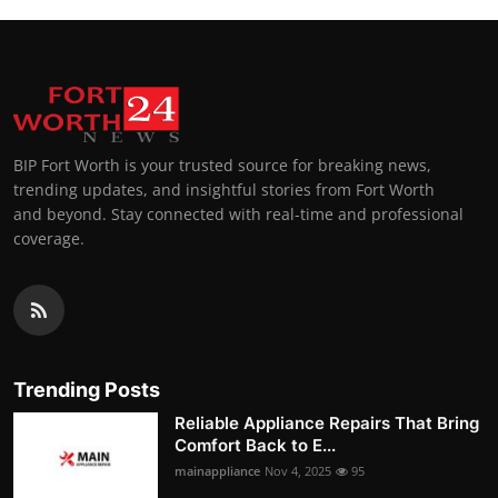
BIP Fort Worth is your trusted source for breaking news,
trending updates, and insightful stories from Fort Worth
and beyond. Stay connected with real-time and professional
coverage.
Trending Posts
Reliable Appliance Repairs That Bring
Comfort Back to E...
mainappliance
Nov 4, 2025
95