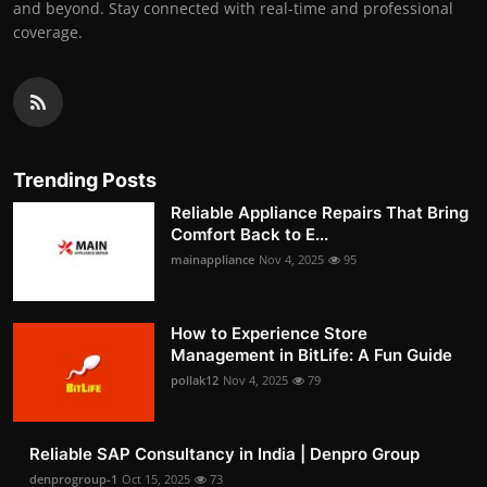
and beyond. Stay connected with real-time and professional
coverage.
Trending Posts
Reliable Appliance Repairs That Bring
Comfort Back to E...
mainappliance
Nov 4, 2025
95
How to Experience Store
Management in BitLife: A Fun Guide
pollak12
Nov 4, 2025
79
Reliable SAP Consultancy in India | Denpro Group
denprogroup-1
Oct 15, 2025
73