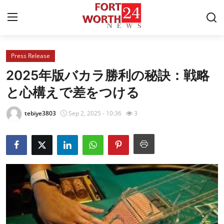
Press Release
Home
2025年版バカラ勝利の秘訣：戦略
Contact
と心構えで差をつける
Press Release
tebiye3803
Sep 2, 2025 - 10:36
3
Privacy Policy
About
News Network
Submit Press Release