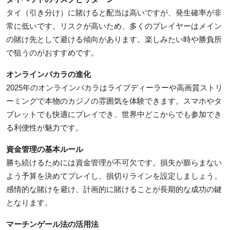
Top 10
タイ（引き分け）に賭けると配当は高いですが、発生確率が非
常に低いです。リスクが高いため、多くのプレイヤーはメイン
How To
の賭け先として避ける傾向があります。楽しみたい時や勝負所
で狙うのがおすすめです。
Support Number
オンラインバカラの進化
2025年のオンラインバカラはライブディーラーや高画質ストリ
ーミングで本物のカジノの雰囲気を体験できます。スマホやタ
ブレットでも快適にプレイでき、世界中どこからでも参加でき
る利便性が魅力です。
資金管理の基本ルール
勝ち続けるためには資金管理が不可欠です。損失が膨らまない
よう予算を決めてプレイし、損切りラインを設定しましょう。
感情的な賭けを避け、計画的に賭けることが長期的な成功の鍵
となります。
マーチンゲール法の活用法