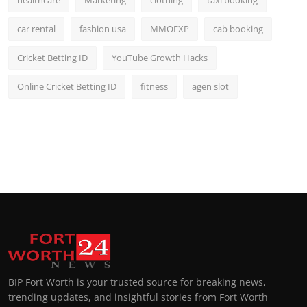
healthcare
Marketing
clothing
taxi booking
car rental
fashion usa
MMOEXP
cab booking
Cricket Betting ID
YouTube Growth Hacks
Online Cricket Betting ID
fitness
agen slot
BIP Fort Worth is your trusted source for breaking news,
trending updates, and insightful stories from Fort Worth