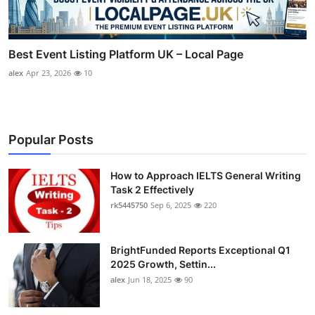
Best Event Listing Platform UK – Local Page
alex
Apr 23, 2026
10
Popular Posts
How to Approach IELTS General Writing
Task 2 Effectively
rk5445750
Sep 6, 2025
220
BrightFunded Reports Exceptional Q1
2025 Growth, Settin...
alex
Jun 18, 2025
90