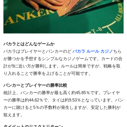
Health
Guest Posting
Advertise with US
バカラとはどんなゲームか
Crypto
バカラはプレイヤーとバンカーのど
バカラ ルール カジノ
ちら
が勝つかを予想するシンプルなカジノゲームです。カードの合
Business
計が9に近い方が勝利します。ルールは簡単ですが、戦略を取
り入れることで勝率を上げることが可能です。
Finance
バンカーとプレイヤーの勝率比較
Tech
統計上、バンカーの勝率が最も高く約45.85％です。プレイヤ
ーの勝率は約44.62％で、タイは約9.53％となっています。バン
Real Estate
カーに賭けると5％の手数料が発生しますが、安定した勝利が
狙えます。
General
タイベットのリスクとリターン