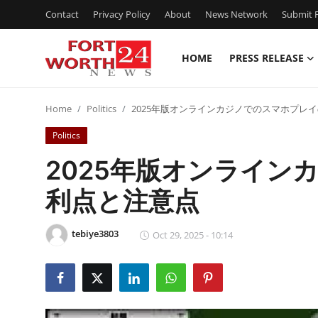
Contact
Privacy Policy
About
News Network
Submit P
HOME
PRESS RELEASE
Home
Home
Politics
2025年版オンラインカジノでのスマホプレ
Press Release
Politics
Contact
2025年版オンライン
利点と注意点
Privacy Policy
About
tebiye3803
Oct 29, 2025 - 10:14
News Network
Health