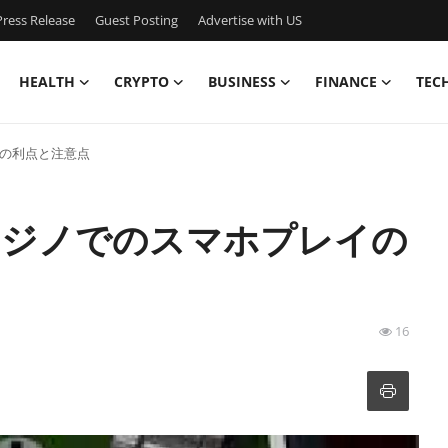
ress Release
Guest Posting
Advertise with US
HEALTH
CRYPTO
BUSINESS
FINANCE
TEC
イの利点と注意点
カジノでのスマホプレイの
16