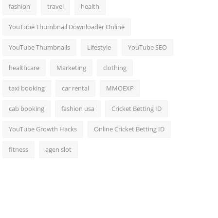
fashion
travel
health
YouTube Thumbnail Downloader Online
YouTube Thumbnails
Lifestyle
YouTube SEO
healthcare
Marketing
clothing
taxi booking
car rental
MMOEXP
cab booking
fashion usa
Cricket Betting ID
YouTube Growth Hacks
Online Cricket Betting ID
fitness
agen slot