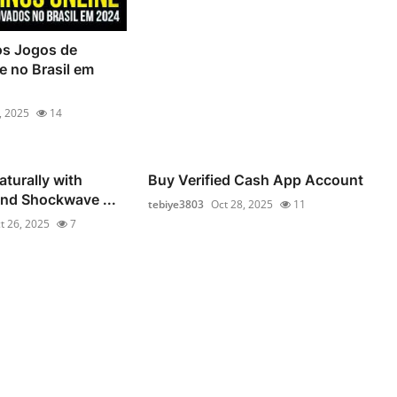
os Jogos de
e no Brasil em
, 2025
14
aturally with
Buy Verified Cash App Account
and Shockwave ...
tebiye3803
Oct 28, 2025
11
t 26, 2025
7