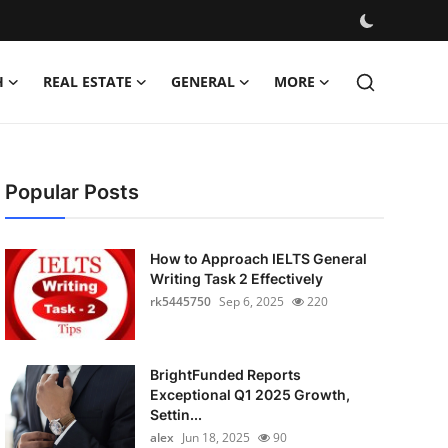
H
REAL ESTATE
GENERAL
MORE
Popular Posts
How to Approach IELTS General
Writing Task 2 Effectively
rk5445750
Sep 6, 2025
220
BrightFunded Reports
Exceptional Q1 2025 Growth,
Settin...
alex
Jun 18, 2025
90