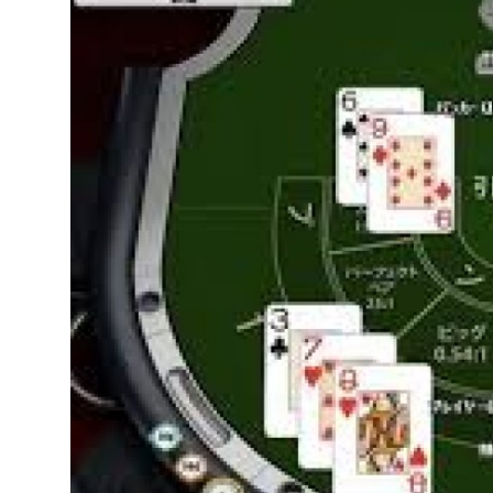
Submit Press Release
Guest Posting
Crypto
Advertise with US
Business
Finance
Tech
Real Estate
General