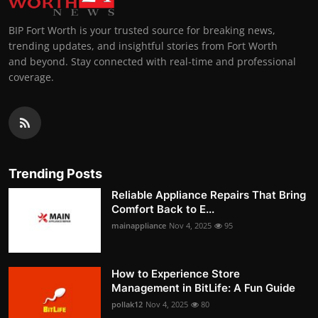
BIP Fort Worth is your trusted source for breaking news,
trending updates, and insightful stories from Fort Worth
and beyond. Stay connected with real-time and professional
coverage.
Trending Posts
Reliable Appliance Repairs That Bring
Comfort Back to E...
mainappliance
Nov 4, 2025
95
How to Experience Store
Management in BitLife: A Fun Guide
pollak12
Nov 4, 2025
80