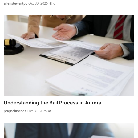
allenstewartpc
Oct 30, 2025
6
Understanding the Bail Process in Aurora
pdqbailbonds
Oct 31, 2025
5