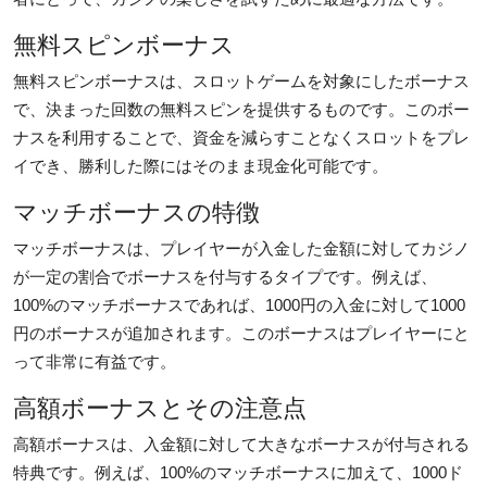
Top 10
無料スピンボーナス
How To
無料スピンボーナスは、スロットゲームを対象にしたボーナス
で、決まった回数の無料スピンを提供するものです。このボー
Support Number
ナスを利用することで、資金を減らすことなくスロットをプレ
イでき、勝利した際にはそのまま現金化可能です。
マッチボーナスの特徴
マッチボーナスは、プレイヤーが入金した金額に対してカジノ
が一定の割合でボーナスを付与するタイプです。例えば、
100%のマッチボーナスであれば、1000円の入金に対して1000
円のボーナスが追加されます。このボーナスはプレイヤーにと
って非常に有益です。
高額ボーナスとその注意点
高額ボーナスは、入金額に対して大きなボーナスが付与される
特典です。例えば、100%のマッチボーナスに加えて、1000ド