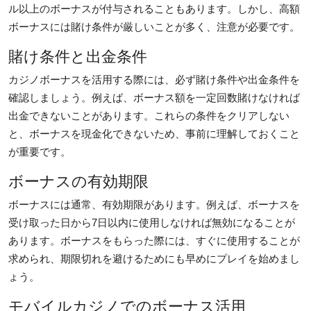
ル以上のボーナスが付与されることもあります。しかし、高額
ボーナスには賭け条件が厳しいことが多く、注意が必要です。
賭け条件と出金条件
カジノボーナスを活用する際には、必ず賭け条件や出金条件を
確認しましょう。例えば、ボーナス額を一定回数賭けなければ
出金できないことがあります。これらの条件をクリアしない
と、ボーナスを現金化できないため、事前に理解しておくこと
が重要です。
ボーナスの有効期限
ボーナスには通常、有効期限があります。例えば、ボーナスを
受け取った日から7日以内に使用しなければ無効になることが
あります。ボーナスをもらった際には、すぐに使用することが
求められ、期限切れを避けるためにも早めにプレイを始めまし
ょう。
モバイルカジノでのボーナス活用