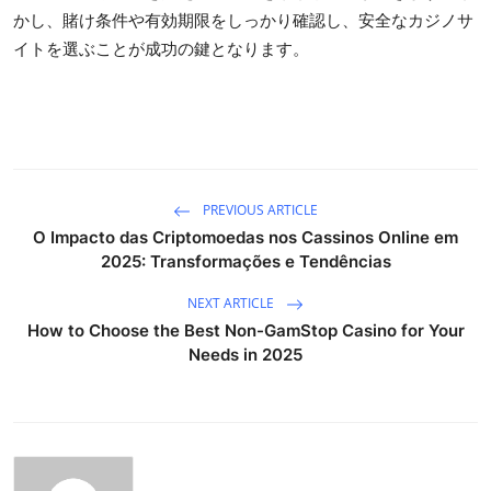
かし、賭け条件や有効期限をしっかり確認し、安全なカジノサ
イトを選ぶことが成功の鍵となります。
PREVIOUS ARTICLE
O Impacto das Criptomoedas nos Cassinos Online em
2025: Transformações e Tendências
NEXT ARTICLE
How to Choose the Best Non-GamStop Casino for Your
Needs in 2025