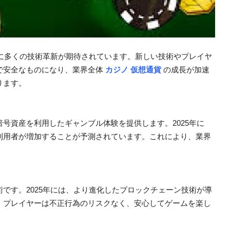
らに多くの技術革新が期待されています。新しい技術やプレイヤ
で安全なものになり、業界全体
カジノ 仮想通貨
の成長が加速
ります。
号資産を利用したギャンブル体験を提供します。2025年に
利用者が増加することが予測されています。これにより、業界
です。2025年には、より進化したブロックチェーン技術が導
。プレイヤーは不正行為のリスクなく、安心してゲームを楽し