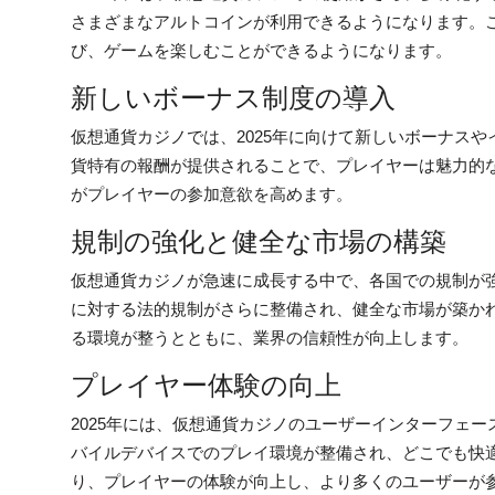
さまざまなアルトコインが利用できるようになります。
び、ゲームを楽しむことができるようになります。
新しいボーナス制度の導入
仮想通貨カジノでは、2025年に向けて新しいボーナス
貨特有の報酬が提供されることで、プレイヤーは魅力的
がプレイヤーの参加意欲を高めます。
規制の強化と健全な市場の構築
仮想通貨カジノが急速に成長する中で、各国での規制が強
に対する法的規制がさらに整備され、健全な市場が築か
る環境が整うとともに、業界の信頼性が向上します。
プレイヤー体験の向上
2025年には、仮想通貨カジノのユーザーインターフェ
バイルデバイスでのプレイ環境が整備され、どこでも快
り、プレイヤーの体験が向上し、より多くのユーザーが