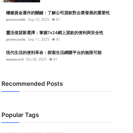
穩健資金運作的關鍵：了解公司貸款對企業發展的重要性
primecredit
Sep 10, 2025
81
靈活借貸新選擇：掌握7x24網上貸款的便利與安全性
primecredit
Sep 11, 2025
81
現代生活的便利革命：探索生活網購平台的無限可能
wewacard
Oct 28, 2025
81
Recommended Posts
Popular Tags