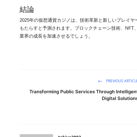
結論
2025年の仮想通貨カジノは、技術革新と新しいプレイ
もたらすと予測されます。ブロックチェーン技術、NFT
業界の成長を加速させるでしょう。
PREVIOUS ARTICL
Transforming Public Services Through Intelligen
Digital Solution