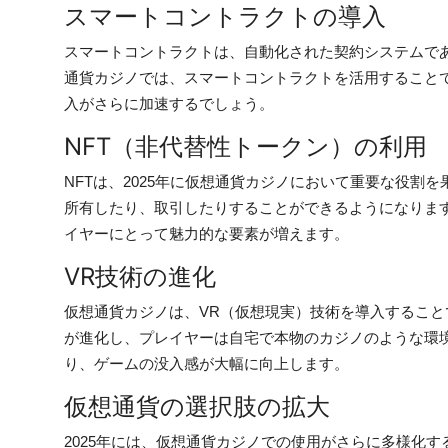
スマートコントラクトの導入
スマートコントラクトは、自動化された契約システムで
通貨カジノでは、スマートコントラクトを活用することで
入がさらに加速するでしょう。
NFT（非代替性トークン）の利用
NFTは、2025年に仮想通貨カジノにおいて重要な役割
所有したり、取引したりすることができるようになりま
イヤーにとって魅力的な要素が増えます。
VR技術の進化
仮想通貨カジノは、VR（仮想現実）技術を導入することで
が進化し、プレイヤーは自宅で本物のカジノのような環
り、ゲームの没入感が大幅に向上します。
仮想通貨の選択肢の拡大
2025年には、仮想通貨カジノでの使用がさらに多様化