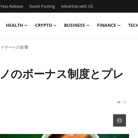
ress Release
Guest Posting
Advertise with US
HEALTH
CRYPTO
BUSINESS
FINANCE
TEC
レイヤーへの影響
ジノのボーナス制度とプレ
15