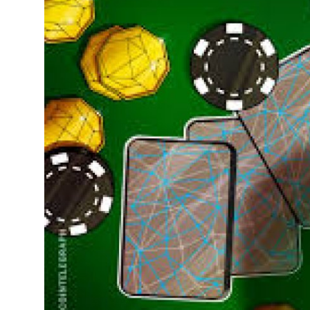
Health
Guest Posting
Advertise with US
Crypto
Business
Finance
Tech
Real Estate
General