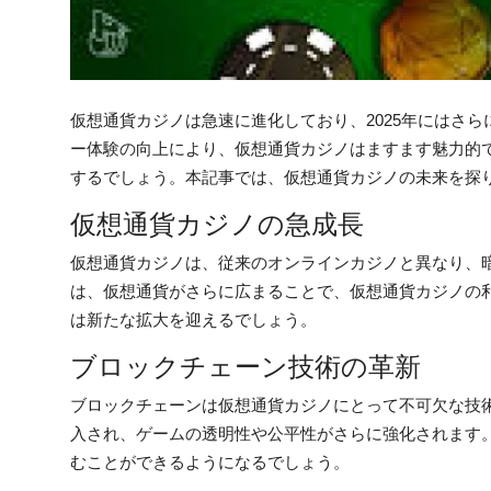
Top 10
How To
仮想通貨カジノは急速に進化しており、2025年にはさ
Support Number
ー体験の向上により、仮想通貨カジノはますます魅力的
するでしょう。本記事では、仮想通貨カジノの未来を探
仮想通貨カジノの急成長
仮想通貨カジノは、従来のオンラインカジノと異なり、暗
は、仮想通貨がさらに広まることで、仮想通貨カジノの
は新たな拡大を迎えるでしょう。
ブロックチェーン技術の革新
ブロックチェーンは仮想通貨カジノにとって不可欠な技術
入され、ゲームの透明性や公平性がさらに強化されます
むことができるようになるでしょう。